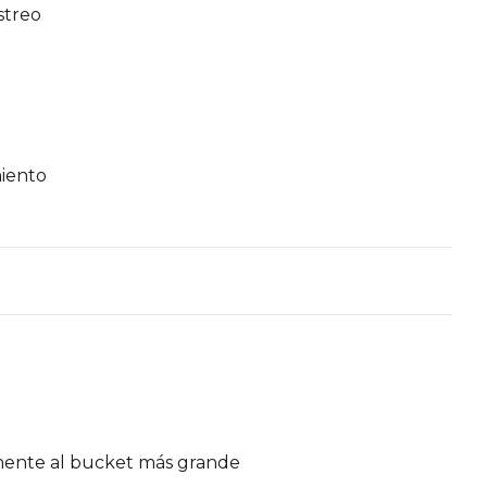
streo
miento
amente al bucket más grande