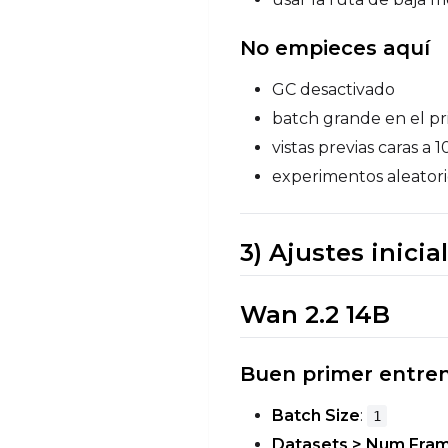
No empieces aquí
GC desactivado
batch grande en el p
vistas previas caras 
experimentos aleatori
3) Ajustes inici
Wan 2.2 14B
Buen primer entre
Batch Size
:
1
Datasets > Num Fra