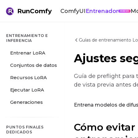
RunComfy
ComfyUI
Entrenador
Mo
NUEVO
ENTRENAMIENTO E
Guías de entrenamiento Lo
INFERENCIA
Entrenar LoRA
Ajustes seg
Conjuntos de datos
Guía de preflight para 
Recursos LoRA
de vista previa antes d
Ejecutar LoRA
Generaciones
Entrena modelos de difusi
Cómo evitar 
PUNTOS FINALES
DEDICADOS