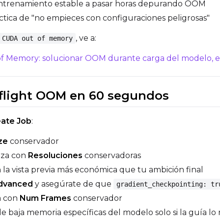
entrenamiento estable a pasar horas depurando OOM
áctica de "no empieces con configuraciones peligrosas"
, ve a:
CUDA out of memory
of Memory: solucionar OOM durante carga del modelo, 
eflight OOM en 60 segundos
ate Job
:
ze
conservador
eza con
Resoluciones
conservadoras
 la vista previa más económica que tu ambición final
dvanced
y asegúrate de que
gradient_checkpointing: tr
a con
Num Frames
conservador
de baja memoria específicas del modelo solo si la guía l