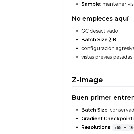
Sample
: mantener vi
No empieces aquí
GC desactivado
Batch Size ≥ 8
configuración agresiv
vistas previas pesada
Z-Image
Buen primer entre
Batch Size
: conserva
Gradient Checkpoint
Resolutions
:
768 + 10