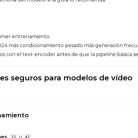
rimer entrenamiento
a 1024 más condicionamiento pesado más generación frec
os con el text-encoder antes de que la pipeline básica s
ales seguros para modelos de vídeo
namiento
mes
:
o
21
41