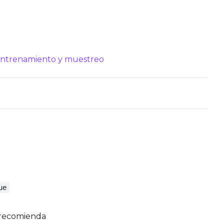
entrenamiento y muestreo
ue
o recomienda