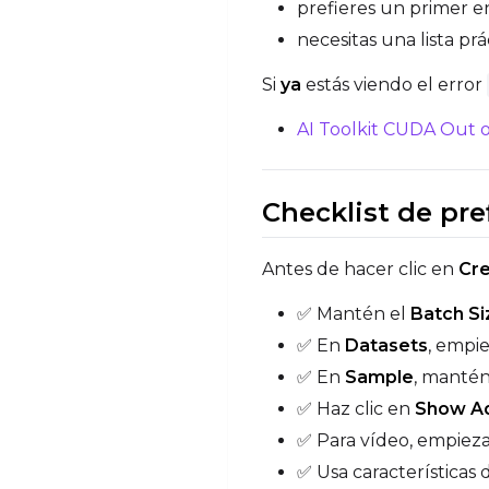
prefieres un primer 
necesitas una lista pr
Si
ya
estás viendo el error
AI Toolkit CUDA Out 
Checklist de pr
Antes de hacer clic en
Cre
✅ Mantén el
Batch Si
✅ En
Datasets
, empi
✅ En
Sample
, mantén
✅ Haz clic en
Show A
✅ Para vídeo, empiez
✅ Usa características 