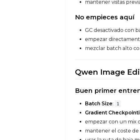
mantener vistas previ
No empieces aquí
GC desactivado con b
empezar directament
mezclar batch alto co
Qwen Image Edi
Buen primer entre
Batch Size
:
1
Gradient Checkpoint
empezar con un mix 
mantener el coste de 
usar la ruta de baja 