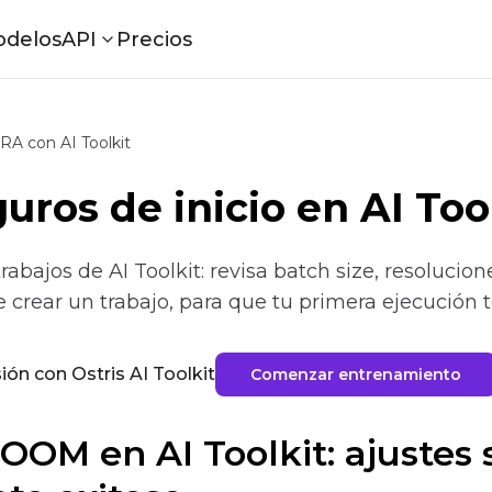
delos
API
Precios
RA con AI Toolkit
uros de inicio en AI To
trabajos de AI Toolkit: revisa batch size, resoluci
e crear un trabajo, para que tu primera ejecución
ón con Ostris AI Toolkit
Comenzar entrenamiento
OOM en AI Toolkit: ajustes