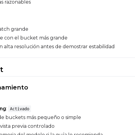
as razonables
atch grande
e con el bucket más grande
n alta resolución antes de demostrar estabilidad
t
namiento
ing
:
Activado
de buckets más pequeño o simple
vista previa controlado
memoria del modelo si la guía lo recomienda