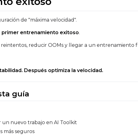
to exitoso
guración de "máxima velocidad".
l
primer entrenamiento exitoso
.
r reintentos, reducir OOMs y llegar a un entrenamiento 
abilidad. Después optimiza la velocidad.
sta guía
r un nuevo trabajo en AI Toolkit
les más seguros