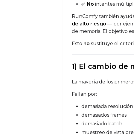
✅
No
intentes múltip
RunComfy también ayuda a
de alto riesgo
— por ejemp
de memoria. El objetivo e
Esto
no
sustituye el crite
1) El cambio de
La mayoría de los primeros
Fallan por:
demasiada resolución
demasiados frames
demasiado batch
muestreo de vista pre