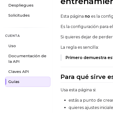
entrenamien
Despliegues
Solicitudes
Esta página
no
es la confi
Es la configuración para e
CUENTA
Si quieres dejar de perde
Uso
La regla es sencilla:
Documentación de
Primero demuestra est
la API
Claves API
Para qué sirve e
Guías
Usa esta página si:
estás a punto de crea
quieres ajustes inicia