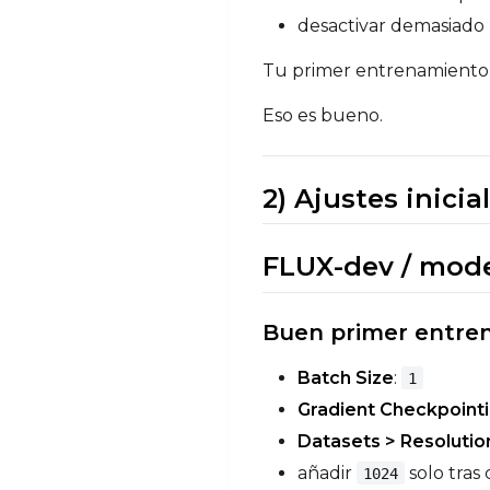
desactivar demasiado 
Tu primer entrenamiento 
Eso es bueno.
2) Ajustes inic
FLUX-dev / mode
Buen primer entre
Batch Size
:
1
Gradient Checkpoint
Datasets > Resolutio
añadir
solo tras 
1024