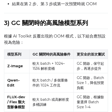
結果在第 2 步、第 3 步或第一次預覽時就 OOM
3) GC 關閉時的高風險模型系列
根據 AI Toolkit 反覆出現的 OOM 模式，以下組合應預設
視為危險：
模型系列
GC 關閉時的高風險條件
更安全的首次嘗試
較大 batch + 1024–
GC 開啟，保守起
Z-Image
1536 解析度桶
步，再逐步提升
GC 開啟，Batch
Qwen-
較大 batch / 多個重條
Size 1，降低預覽
Edit
件的 1024 工作流
負載
FLUX-dev
GC 開啟，根據餘
較大 batch 或高解析度
/ Flex 類大
量選擇 Batch
多桶訓練
型影像模型
Size 1–4