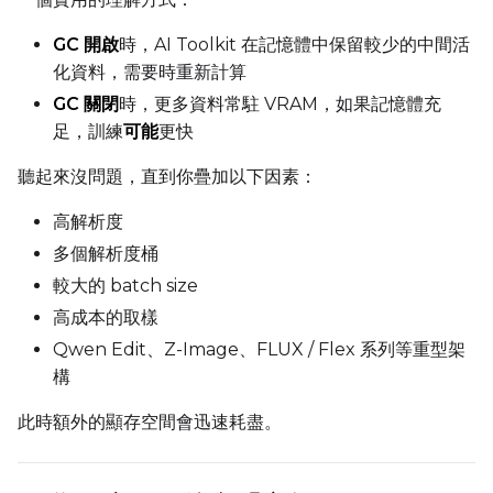
GC 開啟
時，AI Toolkit 在記憶體中保留較少的中間活
化資料，需要時重新計算
GC 關閉
時，更多資料常駐 VRAM，如果記憶體充
足，訓練
可能
更快
聽起來沒問題，直到你疊加以下因素：
高解析度
多個解析度桶
較大的 batch size
高成本的取樣
Qwen Edit、Z-Image、FLUX / Flex 系列等重型架
構
此時額外的顯存空間會迅速耗盡。