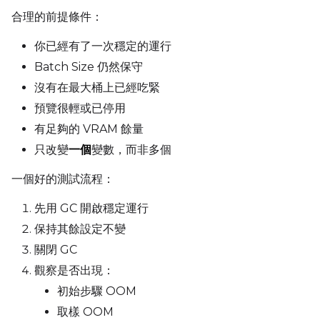
合理的前提條件：
你已經有了一次穩定的運行
Batch Size 仍然保守
沒有在最大桶上已經吃緊
預覽很輕或已停用
有足夠的 VRAM 餘量
只改變
一個
變數，而非多個
一個好的測試流程：
先用 GC 開啟穩定運行
保持其餘設定不變
關閉 GC
觀察是否出現：
初始步驟 OOM
取樣 OOM