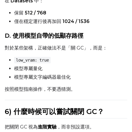
在
Datasets
中：
保留
512 / 768
僅在穩定運行後再加回
1024 / 1536
D. 使用模型自帶的低顯存路徑
對於某些架構，正確做法不是「關 GC」，而是：
low_vram: true
模型專屬量化
模型專屬文字編碼器最佳化
按照模型指南操作，不要憑猜測。
6) 什麼時候可以嘗試關閉 GC？
把關閉 GC 視為
進階實驗
，而非預設選項。