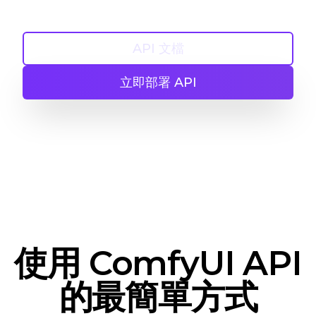
"inputs"
: 
{
"text"
: 
"futuristic cityscape"
API 文檔
}
}
立即部署 API
"189"
: 
{
"inputs"
: 
{
"image"
: 
"https://example.com/new-
image.jpg"
}
}
}
}
使用 ComfyUI API
的最簡單方式