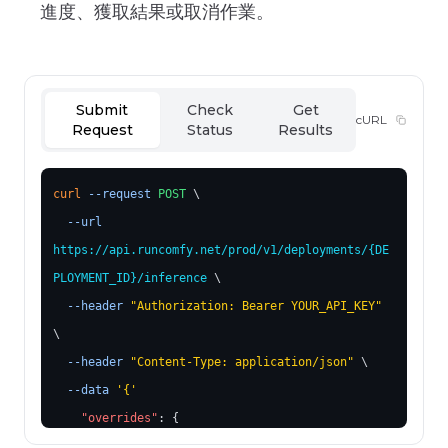
進度、獲取結果或取消作業。
Submit
Check
Get
cURL
Request
Status
Results
curl
--request
POST
 \
--url
https://api.runcomfy.net/prod/v1/deployments/
{DE
PLOYMENT_ID}
/inference
 \
--header
"Authorization: Bearer YOUR_API_KEY"
\
--header
"Content-Type: application/json"
 \
--data
'
{
'
"overrides"
: 
{
"6"
: 
{