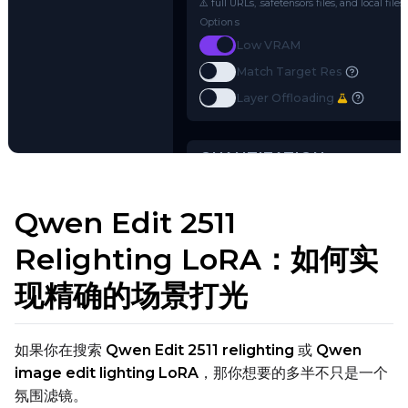
Name or Path
Use a Hugging Face repo ID (e.g.
o
⚠️ full URLs, .safetensors files, and 
Options
Toggle
Low VRAM
Low VRAM
Toggle
Match Target Res
Match Target Res
Try AI Toolkit
Toggle
Layer Offloading
Layer Offloading
Qwen Edit 2511
Relighting LoRA：如何实
QUANTIZATION
现精确的场景打光
Transformer
qfloat8 (default)
Text Encoder
如果你在搜索
Qwen Edit 2511 relighting
或
Qwen
image edit lighting LoRA
，那你想要的多半不只是一个
qfloat8 (default)
氛围滤镜。
Compile Options