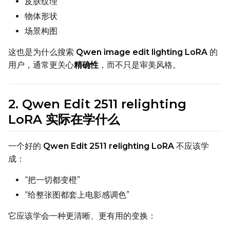
皮肤纹理
Text Encoder Optimizations
物体形状
Toggle
Cache Text Embe
Cache Text Embeddin
场景构图
Regularization
这也是为什么搜索
Qwen image edit lighting LoRA
的
用户，通常更关心
精确性
，而不只是审美风格。
Toggle
Differential Outp
Differential Output P
Toggle
Blank Prompt Pr
Blank Prompt Preserv
Other
2. Qwen Edit 2511 relighting
Toggle
Contrastive Guid
Contrastive Guidance 
LoRA 实际在学什么
一个好的
Qwen Edit 2511 relighting LoRA
不应该学
VALIDATION
成：
“把一切都变橙”
“给整张图都套上电影感调色”
ADVANCED
它应该学会一种更清晰、更有用的变换：