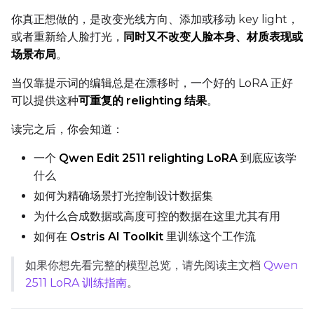
Toggle
Compile Model
Compile Model
你真正想做的，是改变光线方向、添加或移动 key light，
或者重新给人脸打光，
同时又不改变人脸本身、材质表现或
场景布局
。
TARGET
当仅靠提示词的编辑总是在漂移时，一个好的 LoRA 正好
Target Type
可以提供这种
可重复的 relighting 结果
。
LoRA
读完之后，你会知道：
Linear Rank
一个
Qwen Edit 2511 relighting LoRA
到底应该学
什么
如何为精确场景打光控制设计数据集
SAVE
为什么合成数据或高度可控的数据在这里尤其有用
Data Type
如何在
Ostris AI Toolkit
里训练这个工作流
BF16
如果你想先看完整的模型总览，请先阅读主文档
Qwen
Save Every
2511 LoRA 训练指南
。