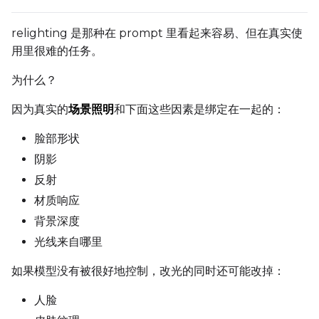
Learning Rate
relighting 是那种在 prompt 里看起来容易、但在真实使
用里很难的任务。
Weight Decay
为什么？
因为真实的
场景照明
和下面这些因素是绑定在一起的：
Timestep Type
脸部形状
Weighted
阴影
Timestep Bias
反射
Balanced
材质响应
背景深度
Loss Type
光线来自哪里
Mean Squared Error
如果模型没有被很好地控制，改光的同时还可能改掉：
EMA (Exponential Moving Avera
人脸
Toggle
Use EMA
Use EMA