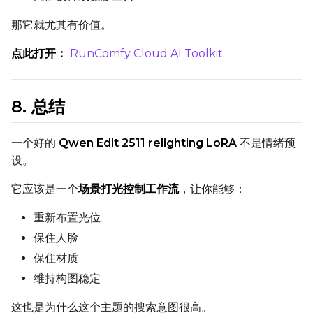
那它就尤其有价值。
点此打开：
RunComfy Cloud AI Toolkit
Prompt
8. 总结
Width
一个好的
Qwen Edit 2511 relighting LoRA
不是情绪预
设。
Height
它应该是一个
场景打光控制工作流
，让你能够：
重新布置光位
Seed
保住人脸
保住材质
维持构图稳定
LoRA Scale
这也是为什么这个主题的搜索意图很高。