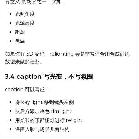
有意义”的场景之一，比如：
Sample Every
光照角度
光源高度
距离
Sampler
色温
FlowMatch
如果你有 3D 流程，relighting 会是非常适合用合成训练
Guidance Scale
数据来做的任务。
3.4 caption 写光变，不写氛围
Sample Steps
caption 可以写成：
将 key light 移到镜头左侧
Width
从后方添加冷色 rim light
用柔和的顶部棚灯进行 relight
Height
保留人脸与场景几何结构