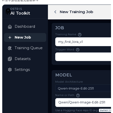
←
水平滚动查看完整表单
→
OSTRIS
New Training Job
AI Toolkit
Dashboard
JOB
Training Name
New Job
Training Queue
Trigger Word
Datasets
Settings
MODEL
Model Architecture
Qwen-Image-Edit-2511