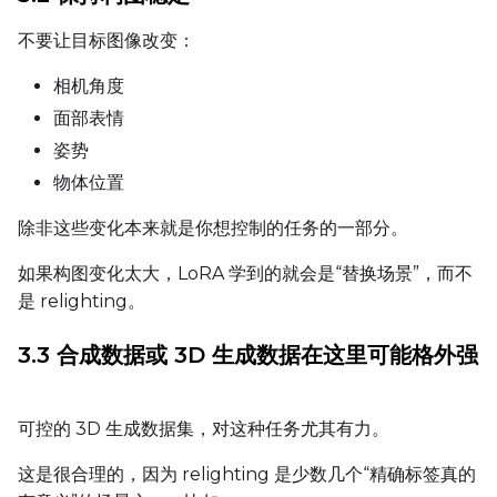
Toggle
Cache Latents
Cache Latents
不要让目标图像改变：
Toggle
Is Regularizati
Is Regularization
相机角度
Flipping
Toggle
Flip X
Flip X
面部表情
姿势
Toggle
Flip Y
Flip Y
物体位置
Resolutions
除非这些变化本来就是你想控制的任务的一部分。
Toggle
256
256
如果构图变化太大，LoRA 学到的就会是“替换场景”，而不
Toggle
512
512
是 relighting。
Toggle
768
768
3.3 合成数据或 3D 生成数据在这里可能格外强
可控的 3D 生成数据集，对这种任务尤其有力。
这是很合理的，因为 relighting 是少数几个“精确标签真的
SAMPLE