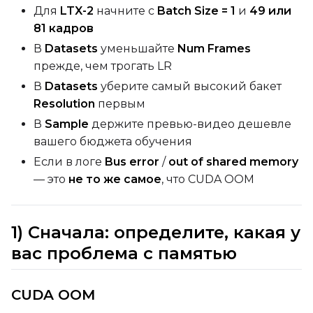
Для
LTX-2
начните с
Batch Size = 1
и
49 или
81 кадров
В
Datasets
уменьшайте
Num Frames
прежде, чем трогать LR
В
Datasets
уберите самый высокий бакет
Resolution
первым
В
Sample
держите превью-видео дешевле
вашего бюджета обучения
Если в логе
Bus error
/
out of shared memory
— это
не то же самое
, что CUDA OOM
1) Сначала: определите, какая у
вас проблема с памятью
CUDA OOM