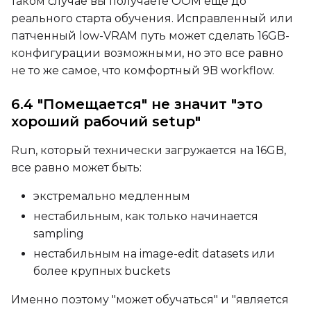
таком случае вы получаете OOM еще до
реального старта обучения. Исправленный или
патченный low-VRAM путь может сделать 16GB-
LoRA Scale
конфигурации возможными, но это все равно
не то же самое, что комфортный 9B workflow.
6.4 "Помещается" не значит "это
хороший рабочий setup"
Run, который технически загружается на 16GB,
все равно может быть:
экстремально медленным
нестабильным, как только начинается
sampling
нестабильным на image-edit datasets или
более крупных buckets
Именно поэтому "может обучаться" и "является