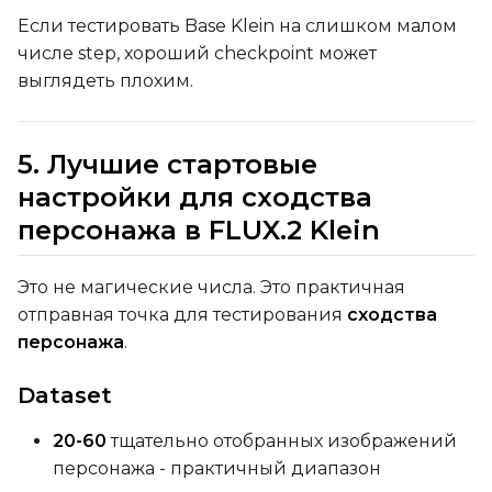
Если тестировать Base Klein на слишком малом
числе step, хороший checkpoint может
Width
выглядеть плохим.
Height
5. Лучшие стартовые
настройки для сходства
персонажа в FLUX.2 Klein
Seed
Это не магические числа. Это практичная
отправная точка для тестирования
сходства
LoRA Scale
персонажа
.
Dataset
Prompt
20-60
тщательно отобранных изображений
персонажа - практичный диапазон