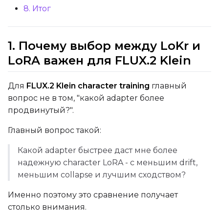
Mean Squared Error
8. Итог
EMA (Exponential Moving Avera
1. Почему выбор между LoKr и
Toggle
Use EMA
Use EMA
LoRA важен для FLUX.2 Klein
Text Encoder Optimizations
Toggle
Unload TE
Unload TE
Для
FLUX.2 Klein character training
главный
Toggle
Cache Text Embe
Cache Text Embeddin
вопрос не в том, "какой adapter более
продвинутый?".
Regularization
Главный вопрос такой:
Toggle
Differential Outp
Differential Output P
Какой adapter быстрее даст мне более
Toggle
Blank Prompt Pr
Blank Prompt Preserv
надежную character LoRA - с меньшим drift,
Other
меньшим collapse и лучшим сходством?
Toggle
Contrastive Guid
Contrastive Guidance 
Именно поэтому это сравнение получает
столько внимания.