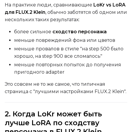
VALIDATION
На практике люди, сравнивающие
LoKr vs LoRA
для FLUX.2 Klein
, обычно заботятся об одном или
нескольких таких результатах:
ADVANCED
более сильное
сходство персонажа
меньше повреждений фона или цветов
меньше провалов в стиле "на step 500 было
DATASETS
хорошо, на step 900 все сломалось"
меньше повторных попыток до получения
You have no dataset
The Target Dataset dropdow
пригодного adapter
come back here.
Это совсем не то же самое, что типичная
Upload a dataset
страница с "лучшими настройками FLUX.2 Klein".
Dataset
1
2. Когда LoKr может быть
лучше LoRA по сходству
Target Dataset
персонажа в FLUX.2 Klein
Select...