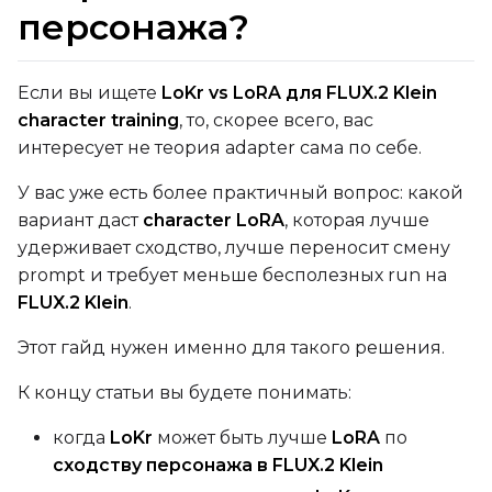
персонажа?
qfloat8 (default)
Text Encoder
qfloat8 (default)
Если вы ищете
LoKr vs LoRA для FLUX.2 Klein
character training
, то, скорее всего, вас
Compile Options
интересует не теория adapter сама по себе.
Toggle
Compile Model
Compile Model
У вас уже есть более практичный вопрос: какой
вариант даст
character LoRA
, которая лучше
TARGET
удерживает сходство, лучше переносит смену
Target Type
prompt и требует меньше бесполезных run на
LoRA
FLUX.2 Klein
.
Linear Rank
Этот гайд нужен именно для такого решения.
К концу статьи вы будете понимать:
когда
LoKr
может быть лучше
LoRA
по
SAVE
сходству персонажа в FLUX.2 Klein
Data Type