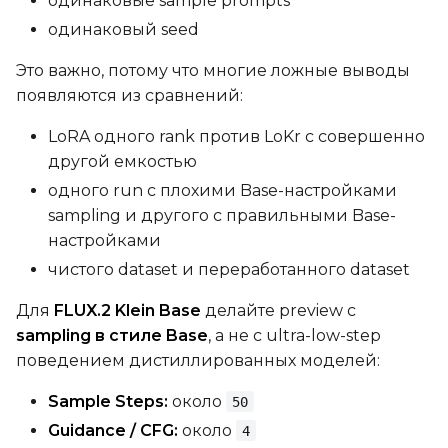
одинаковые sample prompts
Prompt
одинаковый seed
Это важно, потому что многие ложные выводы
Width
появляются из сравнений:
LoRA одного rank против LoKr с совершенно
другой емкостью
Height
одного run с плохими Base-настройками
sampling и другого с правильными Base-
настройками
Seed
чистого dataset и переработанного dataset
Для
FLUX.2 Klein Base
делайте preview с
LoRA Scale
sampling в стиле Base
, а не с ultra-low-step
поведением дистиллированных моделей:
Sample Steps:
около
50
Prompt
Guidance / CFG:
около
4