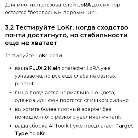
Для многих пользователей
LoRA
до сих пор
остается "безопасным первым run".
Width
3.2 Тестируйте LoKr, когда сходство
почти достигнуто, но стабильности
Height
еще не хватает
Тестируйте
LoKr
, если:
Seed
ваша
FLUX.2 Klein
character LoRA уже
узнаваема, но все еще слаба на разных
prompt
Toggle
Walk Seed
Walk Seed
лицо получается нормально, но цвета,
одежда или фон портятся слишком сильно
Advanced Sampling
вы хотите более плотный adapter без
немедленного резкого увеличения rank
Toggle
Skip First Sample
Skip First Sample
ваша сборка AI Toolkit уже предлагает
Target
Toggle
Force First Samp
Force First Sample
Type = LoKr