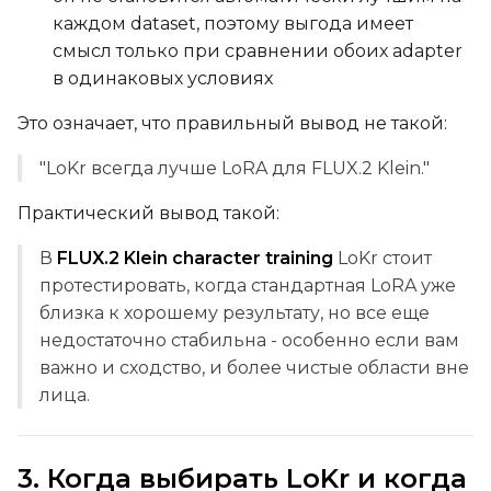
каждом dataset, поэтому выгода имеет
смысл только при сравнении обоих adapter
Caption Dropout Rate
в одинаковых условиях
Это означает, что правильный вывод не такой:
Settings
"LoKr всегда лучше LoRA для FLUX.2 Klein."
Toggle
Cache Latents
Cache Latents
Практический вывод такой:
Toggle
Is Regularizati
Is Regularization
Flipping
В
FLUX.2 Klein character training
LoKr стоит
Toggle
Flip X
Flip X
протестировать, когда стандартная LoRA уже
близка к хорошему результату, но все еще
Toggle
Flip Y
Flip Y
недостаточно стабильна - особенно если вам
важно и сходство, и более чистые области вне
Resolutions
лица.
Toggle
256
256
Toggle
512
512
3. Когда выбирать LoKr и когда
Toggle
768
768