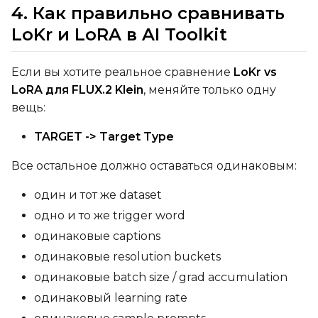
4. Как правильно сравнивать
LoKr и LoRA в AI Toolkit
Prompt
Если вы хотите реальное сравнение
LoKr vs
Width
LoRA для FLUX.2 Klein
, меняйте только одну
вещь:
TARGET -> Target Type
Height
Все остальное должно оставаться одинаковым:
один и тот же dataset
Seed
одно и то же trigger word
одинаковые captions
одинаковые resolution buckets
LoRA Scale
одинаковые batch size / grad accumulation
одинаковый learning rate