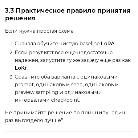
Toggle
Disable Sampling
Disable Sampling
3.3 Практическое правило принятия
Sample Prompts (10)
решения
Prompt
Если нужна простая схема:
Сначала обучите чистую baseline
LoRA
.
Width
Если результат все еще недостаточно
надежен, запустите ту же задачу еще раз как
LoKr
.
Height
Сравните оба варианта с одинаковыми
prompt, одинаковым seed, одинаковым
preview sampling и одинаковыми
Seed
интервалами checkpoint.
Не принимайте решение по принципу "один
раз выглядело лучше".
LoRA Scale