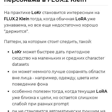
Control Dataset 1
На практике
LoKr
становится интересным на
FLUX.2 Klein
тогда, когда обычная
LoRA
уже
узнаваема, но все еще недостаточно хорошо
Control Dataset 2
"держится".
Паттерн, за которым стоит следить, такой:
Control Dataset 3
LoKr
может быстрее дать пригодное
сходство на маленьких и средних character
LoRA Weight
datasets
он может немного лучше сохранять области
вне лица - например, одежду, цвета или
поведение фона
Num Repeats
особенно полезен тогда, когда текущая
LoRA
уже близка к цели, но остается слишком
слабой при разных prompt
Default Caption
он не становится автоматически лучшим на