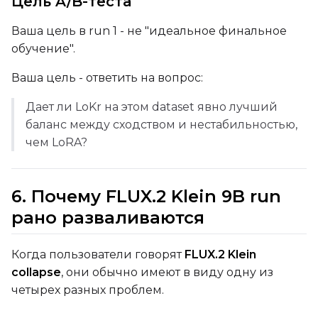
Цель A/B-теста
Height
Ваша цель в run 1 - не "идеальное финальное
обучение".
Seed
Ваша цель - ответить на вопрос:
Дает ли LoKr на этом dataset явно лучший
баланс между сходством и нестабильностью,
LoRA Scale
чем LoRA?
6. Почему FLUX.2 Klein 9B run
Prompt
рано разваливаются
Width
Когда пользователи говорят
FLUX.2 Klein
collapse
, они обычно имеют в виду одну из
четырех разных проблем.
Height