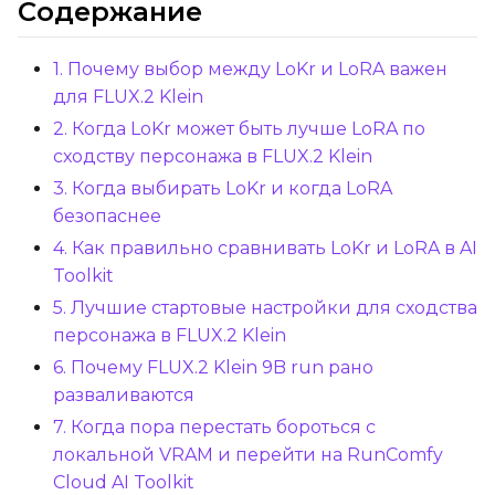
Содержание
1. Почему выбор между LoKr и LoRA важен
Optimizer
для FLUX.2 Klein
AdamW8Bit
2. Когда LoKr может быть лучше LoRA по
Learning Rate
сходству персонажа в FLUX.2 Klein
3. Когда выбирать LoKr и когда LoRA
безопаснее
Weight Decay
4. Как правильно сравнивать LoKr и LoRA в AI
Toolkit
5. Лучшие стартовые настройки для сходства
Timestep Type
персонажа в FLUX.2 Klein
Weighted
6. Почему FLUX.2 Klein 9B run рано
разваливаются
Timestep Bias
7. Когда пора перестать бороться с
Balanced
локальной VRAM и перейти на RunComfy
Cloud AI Toolkit
Loss Type