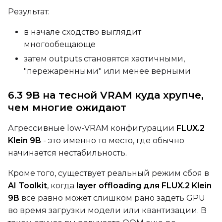
Результат:
Seed
в начале сходство выглядит
многообещающе
LoRA Scale
затем outputs становятся хаотичными,
"пережаренными" или менее верными
6.3 9B на тесной VRAM куда хрупче,
Prompt
чем многие ожидают
Агрессивные low-VRAM конфигурации
FLUX.2
Width
Klein 9B
- это именно то место, где обычно
начинается нестабильность.
Кроме того, существует реальный режим сбоя в
Height
AI Toolkit
, когда
layer offloading для FLUX.2 Klein
9B
все равно может слишком рано задеть GPU
во время загрузки модели или квантизации. В
Seed