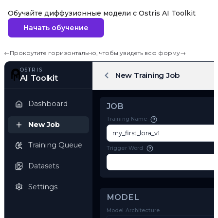
Обучайте диффузионные модели с Ostris AI Toolkit
Начать обучение
←
Прокрутите горизонтально, чтобы увидеть всю форму
→
OSTRIS
New Training Job
AI Toolkit
Dashboard
JOB
Training Name
New Job
Training Queue
Trigger Word
Datasets