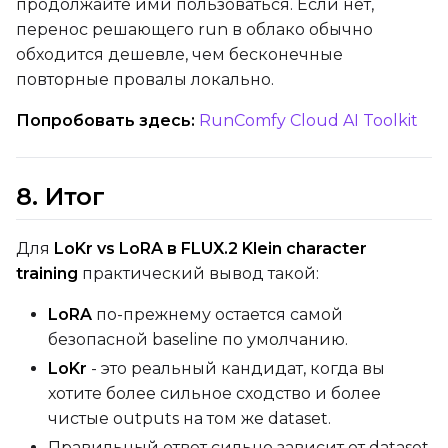
продолжайте ими пользоваться. Если нет,
перенос решающего run в облако обычно
обходится дешевле, чем бесконечные
повторные провалы локально.
Попробовать здесь:
RunComfy Cloud AI Toolkit
8. Итог
Для
LoKr vs LoRA в FLUX.2 Klein character
training
практический вывод такой:
LoRA
по-прежнему остается самой
безопасной baseline по умолчанию.
LoKr
- это реальный кандидат, когда вы
хотите более сильное сходство и более
чистые outputs на том же dataset.
Правильный ответ сильно зависит от dataset,