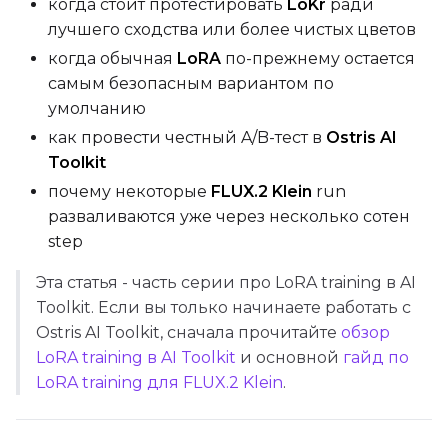
когда стоит протестировать
LoKr
ради
BF16
лучшего сходства или более чистых цветов
когда обычная
LoRA
по-прежнему остается
Save Every
самым безопасным вариантом по
умолчанию
Max Step Saves to Keep
как провести честный A/B-тест в
Ostris AI
Toolkit
почему некоторые
FLUX.2 Klein
run
разваливаются уже через несколько сотен
TRAINING
step
Эта статья - часть серии про LoRA training в AI
Batch Size
Toolkit. Если вы только начинаете работать с
Ostris AI Toolkit, сначала прочитайте
обзор
Gradient Accumulation
LoRA training в AI Toolkit
и основной
гайд по
LoRA training для FLUX.2 Klein
.
Steps