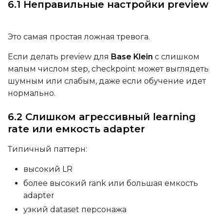
6.1 Неправильные настройки preview
Seed
Это самая простая ложная тревога.
Если делать preview для
Base Klein
с слишком
малым числом step, checkpoint может выглядеть
LoRA Scale
шумным или слабым, даже если обучение идет
нормально.
6.2 Слишком агрессивный learning
Prompt
rate или емкость adapter
Типичный паттерн:
Width
высокий LR
более высокий rank или большая емкость
Height
adapter
узкий dataset персонажа