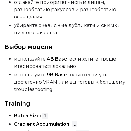
отдавайте приоритет чистым лицам,
Width
разнообразию ракурсов и разнообразию
освещения
убирайте очевидные дубликаты и снимки
Height
низкого качества
Выбор модели
Seed
используйте
4B Base
, если хотите проще
итерироваться локально
используйте
9B Base
только если у вас
LoRA Scale
достаточно VRAM или вы готовы к большему
troubleshooting
Prompt
Training
Batch Size:
1
Width
Gradient Accumulation:
1