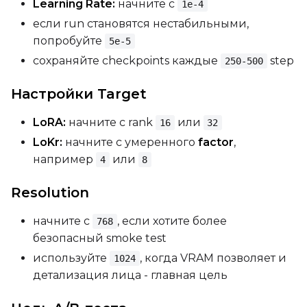
Learning Rate:
начните с
1e-4
если run становятся нестабильными,
Height
попробуйте
5e-5
сохраняйте checkpoints каждые
step
250-500
Настройки Target
Seed
LoRA:
начните с rank
или
16
32
LoKr:
начните с умеренного
factor
,
LoRA Scale
например
или
4
8
Resolution
Prompt
начните с
, если хотите более
768
безопасный smoke test
используйте
, когда VRAM позволяет и
1024
Width
детализация лица - главная цель