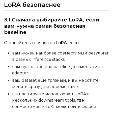
LoRA безопаснее
3.1 Сначала выбирайте LoRA, если
вам нужна самая безопасная
baseline
SAMPLE
Оставайтесь сначала на
LoRA
, если:
Sample Every
вам нужен наиболее совместимый результат
в разных inference stacks
Sampler
вам нужна простая baseline до смены типа
FlowMatch
adapter
ваш dataset еще грязный, и вы не хотите
Guidance Scale
менять сразу две переменные
вы планируете использовать LoRA в
нескольких downstream tools, где
Sample Steps
совместимость LoKr может быть слабее