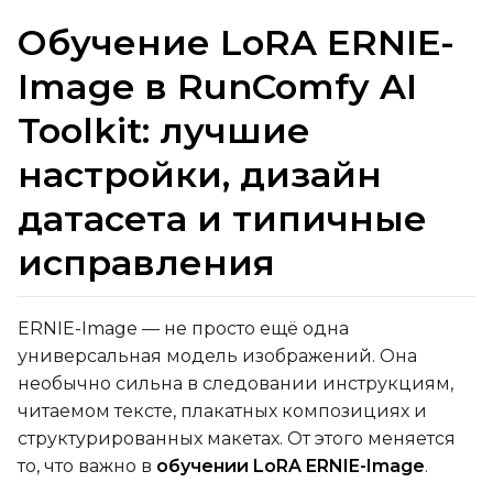
Toggle
Layer Offloading
Layer Offloading
Обучение LoRA ERNIE-
Image в RunComfy AI
QUANTIZATION
Toolkit: лучшие
Transformer
qfloat8 (default)
настройки, дизайн
Text Encoder
датасета и типичные
qfloat8 (default)
исправления
Compile Options
Toggle
Compile Model
Compile Model
ERNIE-Image — не просто ещё одна
универсальная модель изображений. Она
TARGET
необычно сильна в следовании инструкциям,
Target Type
читаемом тексте, плакатных композициях и
LoRA
структурированных макетах. От этого меняется
Linear Rank
то, что важно в
обучении LoRA ERNIE-Image
.