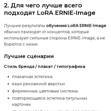
2. Для чего лучше всего
подходят LoRA ERNIE-Image
Settings
Toggle
Cache Latents
Cache Latents
Лучшие результаты
обучения LoRA ERNIE-Image
Toggle
Is Regularizati
Is Regularization
обычно приходят от концептов, которые
Flipping
используют сильные стороны ERNIE-Image, а не
Toggle
Flip X
Flip X
борются с ними.
Toggle
Flip Y
Flip Y
Лучшие сценарии
Resolutions
Стиль бренда / плакат / типографика
Toggle
256
256
плакатная эстетика
Toggle
512
512
язык рекламной вёрстки
Toggle
768
768
фирменные цветовые системы
повторяющаяся эстетика титульных
карточек