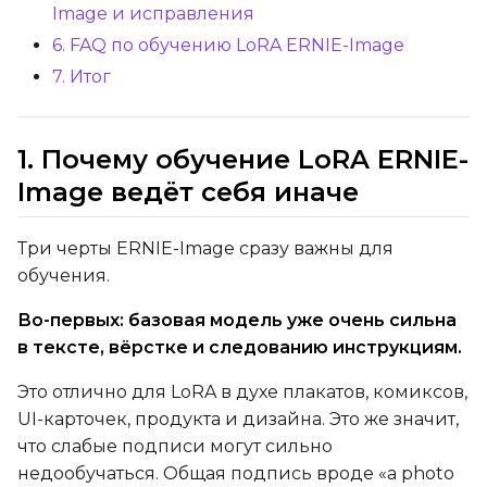
Image и исправления
Timestep Bias
6. FAQ по обучению LoRA ERNIE-Image
Balanced
7. Итог
Loss Type
Mean Squared Error
1. Почему обучение LoRA ERNIE-
Image ведёт себя иначе
EMA (Exponential Moving Avera
Toggle
Use EMA
Use EMA
Три черты ERNIE-Image сразу важны для
обучения.
Text Encoder Optimizations
Toggle
Unload TE
Unload TE
Во-первых: базовая модель уже очень сильна
Toggle
Cache Text Embe
Cache Text Embeddin
в тексте, вёрстке и следованию инструкциям.
Это отлично для LoRA в духе плакатов, комиксов,
Regularization
UI-карточек, продукта и дизайна. Это же значит,
Toggle
Differential Outp
Differential Output P
что слабые подписи могут сильно
Toggle
Blank Prompt Pr
Blank Prompt Preserv
недообучаться. Общая подпись вроде «a photo