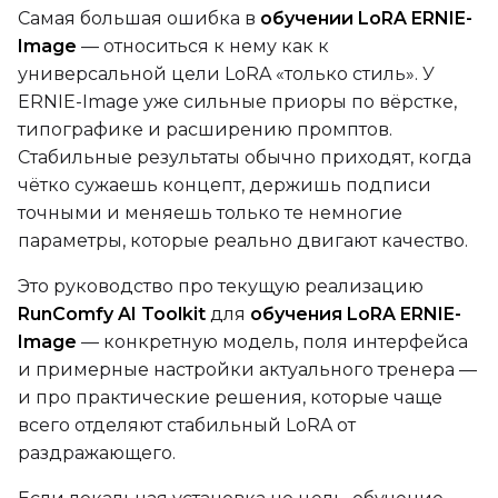
Самая большая ошибка в
обучении LoRA ERNIE-
Image
— относиться к нему как к
универсальной цели LoRA «только стиль». У
SAVE
ERNIE-Image уже сильные приоры по вёрстке,
типографике и расширению промптов.
Data Type
Стабильные результаты обычно приходят, когда
BF16
чётко сужаешь концепт, держишь подписи
Save Every
точными и меняешь только те немногие
параметры, которые реально двигают качество.
Max Step Saves to Keep
Это руководство про текущую реализацию
RunComfy AI Toolkit
для
обучения LoRA ERNIE-
Image
— конкретную модель, поля интерфейса
и примерные настройки актуального тренера —
и про практические решения, которые чаще
TRAINING
всего отделяют стабильный LoRA от
Batch Size
раздражающего.