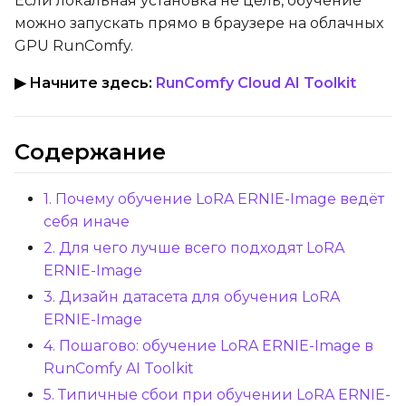
Если локальная установка не цель, обучение
Gradient Accumulation
можно запускать прямо в браузере на облачных
GPU RunComfy.
▶ Начните здесь:
RunComfy Cloud AI Toolkit
Steps
Содержание
Optimizer
AdamW8Bit
1. Почему обучение LoRA ERNIE-Image ведёт
себя иначе
Learning Rate
2. Для чего лучше всего подходят LoRA
ERNIE-Image
3. Дизайн датасета для обучения LoRA
Weight Decay
ERNIE-Image
4. Пошагово: обучение LoRA ERNIE-Image в
RunComfy AI Toolkit
Timestep Type
5. Типичные сбои при обучении LoRA ERNIE-
Weighted