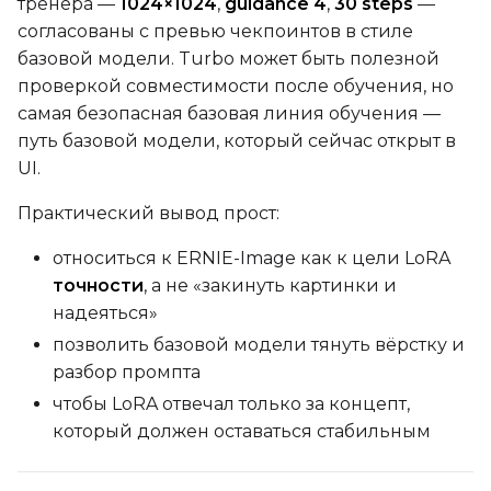
тренера —
1024×1024
,
guidance 4
,
30 steps
—
согласованы с превью чекпоинтов в стиле
Dataset
1
базовой модели. Turbo может быть полезной
проверкой совместимости после обучения, но
Target Dataset
самая безопасная базовая линия обучения —
Select...
путь базовой модели, который сейчас открыт в
LoRA Weight
UI.
Практический вывод прост:
относиться к ERNIE-Image как к цели LoRA
Num Repeats
точности
, а не «закинуть картинки и
надеяться»
позволить базовой модели тянуть вёрстку и
разбор промпта
Default Caption
чтобы LoRA отвечал только за концепт,
который должен оставаться стабильным
Caption Dropout Rate