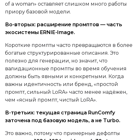
of a woman» оставляет слишком много работы
Other
приору базовой модели.
Toggle
Contrastive Guid
Contrastive Guidance 
Во-вторых: расширение промптов — часть
экосистемы ERNIE-Image.
VALIDATION
Короткие промпты часто превращаются в более
богатые структурированные описания. Это
полезно для генерации, но значит, что
ADVANCED
валидационные промпты во время обучения
должны быть явными и конкретными. Когда
важны идентичность или бренд, «простой
DATASETS
промпт, сильный LoRA» часто менее надёжен,
чем «ясный промпт, чистый LoRA».
You have no dataset
The Target Dataset dropdow
В-третьих: текущая страница RunComfy
come back here.
заточена под базовую модель, а не Turbo.
Upload a dataset
Это важно, потому что примерные дефолты