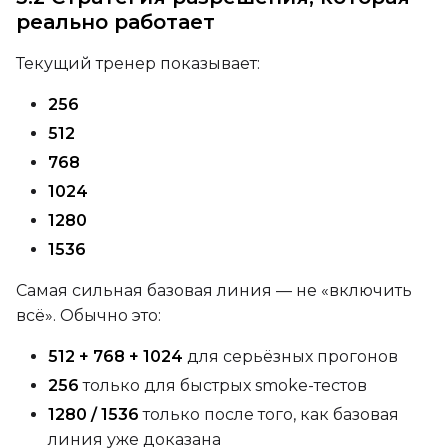
реально работает
Текущий тренер показывает:
Height
256
512
768
Seed
1024
1280
LoRA Scale
1536
Самая сильная базовая линия — не «включить
всё». Обычно это:
Prompt
512 + 768 + 1024
для серьёзных прогонов
256
только для быстрых smoke-тестов
Width
1280 / 1536
только после того, как базовая
линия уже доказана