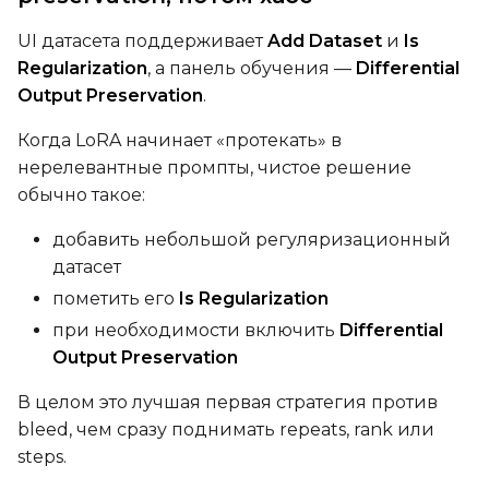
UI датасета поддерживает
Add Dataset
и
Is
Seed
Regularization
, а панель обучения —
Differential
Output Preservation
.
Когда LoRA начинает «протекать» в
LoRA Scale
нерелевантные промпты, чистое решение
обычно такое:
добавить небольшой регуляризационный
Prompt
датасет
пометить его
Is Regularization
Width
при необходимости включить
Differential
Output Preservation
В целом это лучшая первая стратегия против
Height
bleed, чем сразу поднимать repeats, rank или
steps.