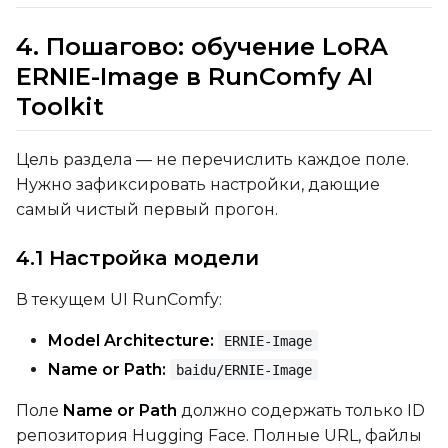
Seed
4. Пошагово: обучение LoRA
ERNIE-Image в RunComfy AI
LoRA Scale
Toolkit
Цель раздела — не перечислить каждое поле.
Нужно зафиксировать настройки, дающие
Prompt
самый чистый первый прогон.
4.1 Настройка модели
Width
В текущем UI RunComfy:
Model Architecture:
ERNIE-Image
Height
Name or Path:
baidu/ERNIE-Image
Поле
Name or Path
должно содержать только ID
Seed
репозитория Hugging Face. Полные URL, файлы