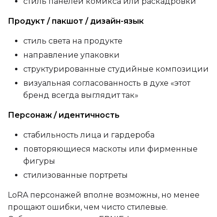
стиль панелей комикса или раскадровки
Продукт / пакшот / дизайн-язык
SAMPLE
стиль света на продукте
Sample Every
направление упаковки
структурированные студийные композиции
визуальная согласованность в духе «этот
Sampler
бренд всегда выглядит так»
FlowMatch
Персонаж / идентичность
Guidance Scale
стабильность лица и гардероба
повторяющиеся маскоты или фирменные
Sample Steps
фигуры
стилизованные портреты
LoRA персонажей вполне возможны, но менее
Width
прощают ошибки, чем чисто стилевые.