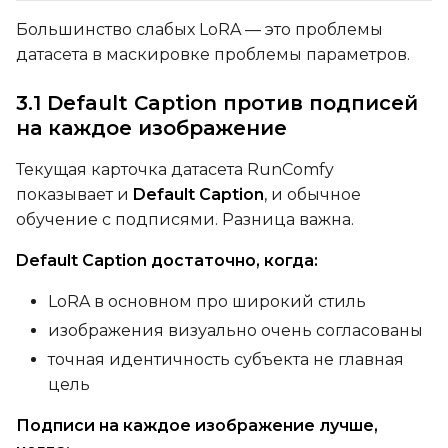
Большинство слабых LoRA — это проблемы
датасета в маскировке проблемы параметров.
Width
3.1 Default Caption против подписей
на каждое изображение
Height
Текущая карточка датасета RunComfy
показывает и
Default Caption
, и обычное
обучение с подписями. Разница важна.
Seed
Default Caption достаточно, когда:
LoRA в основном про широкий стиль
LoRA Scale
изображения визуально очень согласованы
точная идентичность субъекта не главная
цель
Prompt
Подписи на каждое изображение лучше,