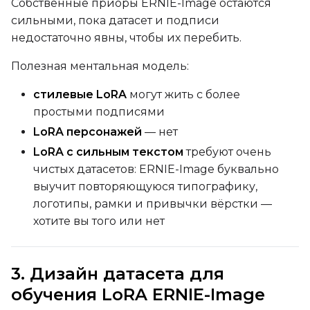
Собственные приоры ERNIE-Image остаются
Height
сильными, пока датасет и подписи
недостаточно явны, чтобы их перебить.
Полезная ментальная модель:
Seed
стилевые LoRA
могут жить с более
простыми подписями
LoRA персонажей
— нет
Toggle
Walk Seed
Walk Seed
LoRA с сильным текстом
требуют очень
чистых датасетов: ERNIE-Image буквально
Advanced Sampling
выучит повторяющуюся типографику,
логотипы, рамки и привычки вёрстки —
Toggle
Skip First Sample
Skip First Sample
хотите вы того или нет
Toggle
Force First Samp
Force First Sample
Toggle
Disable Sampling
Disable Sampling
3. Дизайн датасета для
Sample Prompts (10)
обучения LoRA ERNIE-Image
Prompt