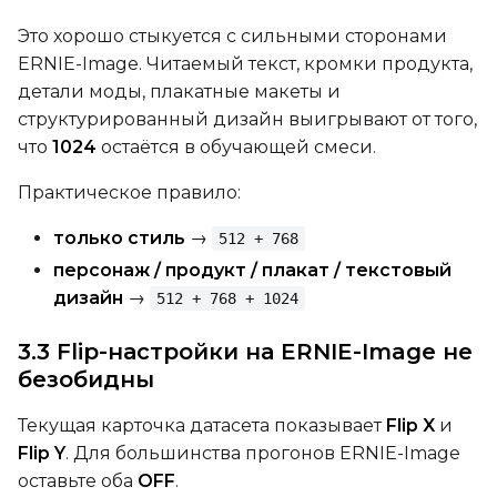
Это хорошо стыкуется с сильными сторонами
Height
ERNIE-Image. Читаемый текст, кромки продукта,
детали моды, плакатные макеты и
структурированный дизайн выигрывают от того,
Seed
что
1024
остаётся в обучающей смеси.
Практическое правило:
LoRA Scale
только стиль
→
512 + 768
персонаж / продукт / плакат / текстовый
дизайн
→
512 + 768 + 1024
Prompt
3.3 Flip-настройки на ERNIE-Image не
безобидны
Width
Текущая карточка датасета показывает
Flip X
и
Flip Y
. Для большинства прогонов ERNIE-Image
оставьте оба
OFF
.