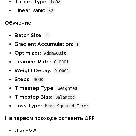
Target Type:
LoRA
LoRA Scale
Linear Rank:
32
Обучение
Prompt
Batch Size:
1
Gradient Accumulation:
1
Optimizer:
AdamW8Bit
Width
Learning Rate:
0.0001
Weight Decay:
0.0001
Steps:
3000
Height
Timestep Type:
Weighted
Timestep Bias:
Balanced
Loss Type:
Mean Squared Error
Seed
На первом проходе оставить OFF
Use EMA
LoRA Scale