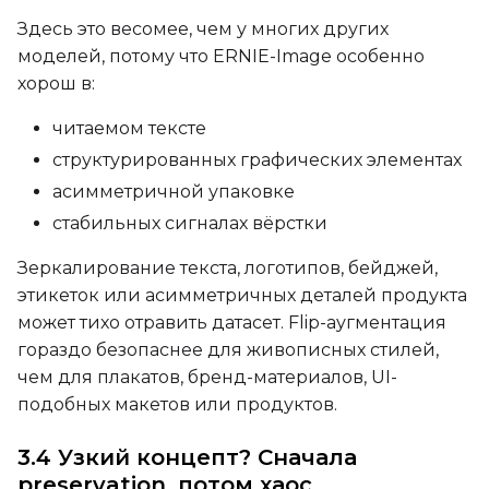
Height
Здесь это весомее, чем у многих других
моделей, потому что ERNIE-Image особенно
хорош в:
Seed
читаемом тексте
структурированных графических элементах
LoRA Scale
асимметричной упаковке
стабильных сигналах вёрстки
Зеркалирование текста, логотипов, бейджей,
Prompt
этикеток или асимметричных деталей продукта
может тихо отравить датасет. Flip-аугментация
гораздо безопаснее для живописных стилей,
Width
чем для плакатов, бренд-материалов, UI-
подобных макетов или продуктов.
3.4 Узкий концепт? Сначала
Height
preservation, потом хаос