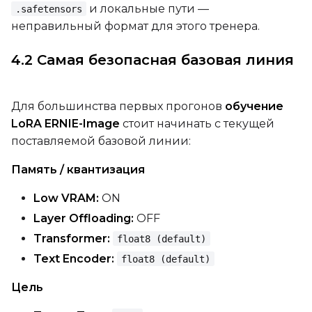
и локальные пути —
.safetensors
неправильный формат для этого тренера.
LoRA Scale
4.2 Самая безопасная базовая линия
Prompt
Для большинства первых прогонов
обучение
LoRA ERNIE-Image
стоит начинать с текущей
поставляемой базовой линии:
Width
Память / квантизация
Low VRAM:
ON
Height
Layer Offloading:
OFF
Transformer:
float8 (default)
Text Encoder:
float8 (default)
Seed
Цель