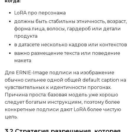
когда:
Width
LoRA про персонажа
должны быть стабильны этничность, возраст,
форма лица, волосы, гардероб или детали
Height
продукта
в датасете несколько кадров или контекстов
важно размещение текста или поведение
Seed
макета
Для ERNIE-Image подписи на изображение
обычно сильнее одной общей default caption на
LoRA Scale
чувствительных к идентичности прогонах.
Причина проста: базовая модель уже хорошо
следует богатым инструкциям, поэтому более
конкретные подписи дают LoRA более чистую
Prompt
цель.
3.2 Стратегия разрешения, которая
Width