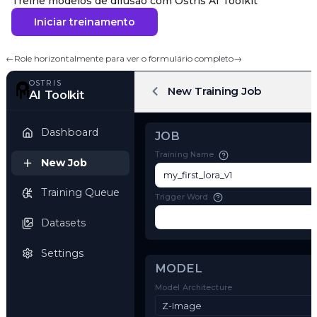
Treine modelos de difusão com Ostris AI Toolkit
Iniciar treinamento
←
Role horizontalmente para ver o formulário completo
→
OSTRIS
New Training Job
AI Toolkit
Dashboard
JOB
Training Name
New Job
Training Queue
Trigger Word
Datasets
Settings