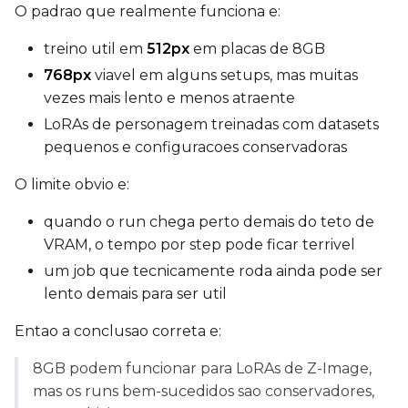
O padrao que realmente funciona e:
ADVANCED
treino util em
512px
em placas de 8GB
768px
viavel em alguns setups, mas muitas
vezes mais lento e menos atraente
DATASETS
LoRAs de personagem treinadas com datasets
You have no dataset
pequenos e configuracoes conservadoras
The Target Dataset dropdow
come back here.
O limite obvio e:
Upload a dataset
quando o run chega perto demais do teto de
VRAM, o tempo por step pode ficar terrivel
um job que tecnicamente roda ainda pode ser
Dataset
1
lento demais para ser util
Target Dataset
Entao a conclusao correta e:
Select...
8GB podem funcionar para LoRAs de Z-Image,
LoRA Weight
mas os runs bem-sucedidos sao conservadores,