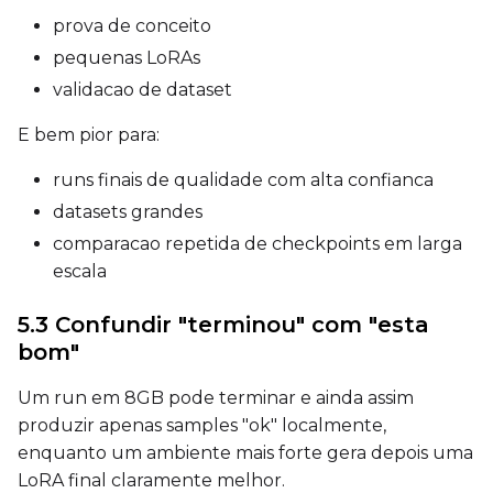
Seed
prova de conceito
pequenas LoRAs
validacao de dataset
LoRA Scale
E bem pior para:
runs finais de qualidade com alta confianca
datasets grandes
Prompt
comparacao repetida de checkpoints em larga
escala
Width
5.3 Confundir "terminou" com "esta
bom"
Height
Um run em 8GB pode terminar e ainda assim
produzir apenas samples "ok" localmente,
enquanto um ambiente mais forte gera depois uma
Seed
LoRA final claramente melhor.