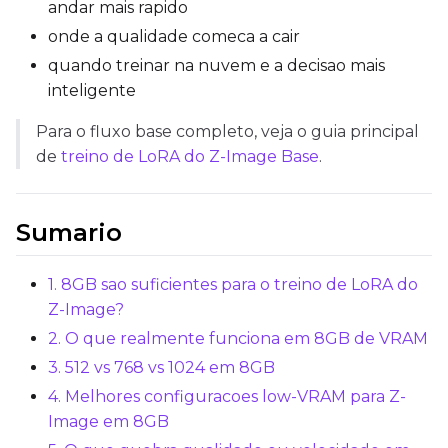
andar mais rapido
onde a qualidade comeca a cair
Max Step Saves to Keep
quando treinar na nuvem e a decisao mais
inteligente
Para o fluxo base completo, veja o guia principal
de
treino de LoRA do Z-Image Base
.
TRAINING
Batch Size
Sumario
1. 8GB sao suficientes para o treino de LoRA do
Gradient Accumulation
Z-Image?
2. O que realmente funciona em 8GB de VRAM
3. 512 vs 768 vs 1024 em 8GB
Steps
4. Melhores configuracoes low-VRAM para Z-
Image em 8GB