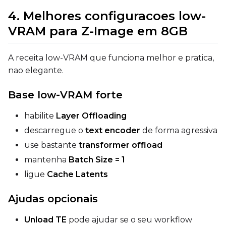
FlowMatch
4. Melhores configuracoes low-
VRAM para Z-Image em 8GB
Guidance Scale
A receita low-VRAM que funciona melhor e pratica,
Sample Steps
nao elegante.
Base low-VRAM forte
Width
habilite
Layer Offloading
descarregue o
text encoder
de forma agressiva
use bastante
transformer offload
Height
mantenha
Batch Size = 1
ligue
Cache Latents
Seed
Ajudas opcionais
Unload TE
pode ajudar se o seu workflow