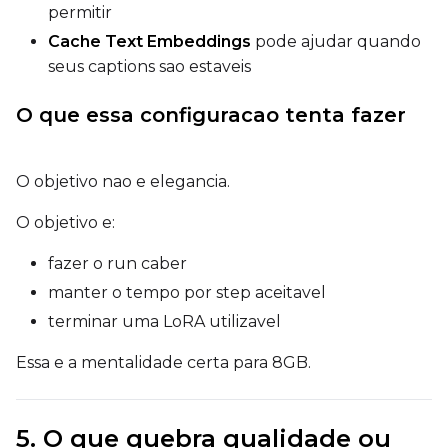
permitir
Toggle
Walk Seed
Walk Seed
Cache Text Embeddings
pode ajudar quando
seus captions sao estaveis
Advanced Sampling
O que essa configuracao tenta fazer
Toggle
Skip First Sample
Skip First Sample
Toggle
Force First Samp
Force First Sample
O objetivo nao e elegancia.
Toggle
Disable Sampling
Disable Sampling
O objetivo e:
Sample Prompts (10)
fazer o run caber
Prompt
manter o tempo por step aceitavel
terminar uma LoRA utilizavel
Width
Essa e a mentalidade certa para 8GB.
Height
5. O que quebra qualidade ou