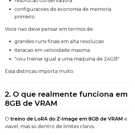
resolucao conservadora
EMA (Exponential Moving Avera
configuracoes de economia de memoria
Toggle
Use EMA
Use EMA
primeiro
Text Encoder Optimizations
Voce nao deve pensar em termos de:
Toggle
Unload TE
Unload TE
Toggle
Cache Text Embe
grandes runs finais em alta resolucao
Cache Text Embeddin
iteracao em velocidade maxima
Regularization
"vou treinar igual a uma maquina de 24GB"
Toggle
Differential Outp
Differential Output P
Essa distincao importa muito.
Toggle
Blank Prompt Pr
Blank Prompt Preserv
Other
2. O que realmente funciona em
Toggle
Contrastive Guid
Contrastive Guidance 
8GB de VRAM
O
treino de LoRA do Z-Image em 8GB de VRAM
e
VALIDATION
viavel, mas so dentro de limites claros.