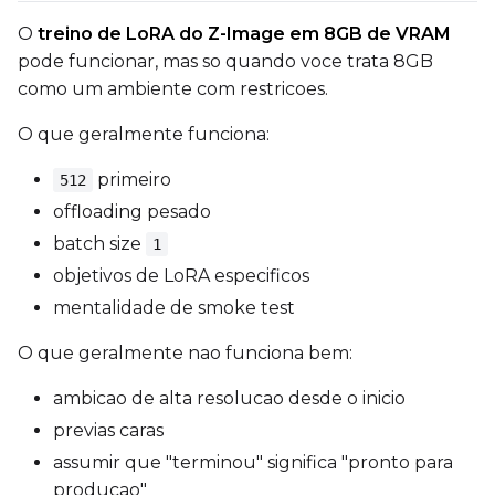
O
treino de LoRA do Z-Image em 8GB de VRAM
pode funcionar, mas so quando voce trata 8GB
como um ambiente com restricoes.
Prompt
O que geralmente funciona:
Width
primeiro
512
offloading pesado
batch size
1
Height
objetivos de LoRA especificos
mentalidade de smoke test
O que geralmente nao funciona bem:
Seed
ambicao de alta resolucao desde o inicio
previas caras
LoRA Scale
assumir que "terminou" significa "pronto para
producao"