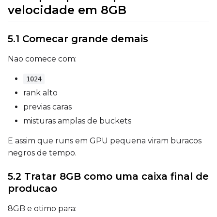
velocidade em 8GB
Seed
5.1 Comecar grande demais
Nao comece com:
LoRA Scale
1024
rank alto
previas caras
Prompt
misturas amplas de buckets
E assim que runs em GPU pequena viram buracos
Width
negros de tempo.
5.2 Tratar 8GB como uma caixa final de
producao
Height
8GB e otimo para: