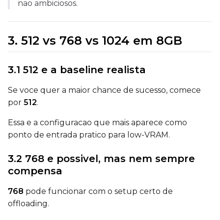
nao ambiciosos.
Num Repeats
3. 512 vs 768 vs 1024 em 8GB
3.1 512 e a baseline realista
Default Caption
Se voce quer a maior chance de sucesso, comece
por
512
.
Caption Dropout Rate
Essa e a configuracao que mais aparece como
ponto de entrada pratico para low-VRAM.
3.2 768 e possivel, mas nem sempre
Settings
compensa
Toggle
Cache Latents
Cache Latents
Toggle
Is Regularizati
Is Regularization
768
pode funcionar com o setup certo de
Flipping
offloading.
Toggle
Flip X
Flip X