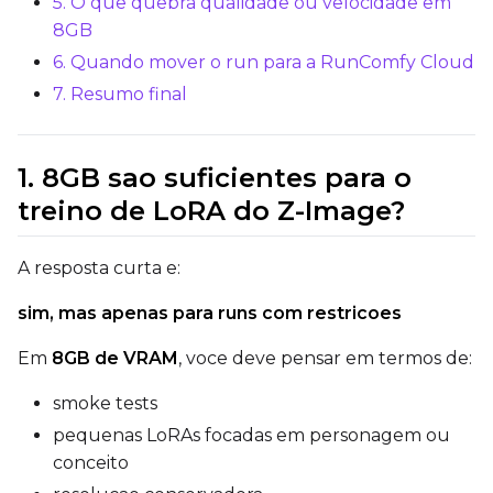
5. O que quebra qualidade ou velocidade em
Optimizer
8GB
AdamW8Bit
6. Quando mover o run para a RunComfy Cloud
Learning Rate
7. Resumo final
Weight Decay
1. 8GB sao suficientes para o
treino de LoRA do Z-Image?
Timestep Type
A resposta curta e:
Weighted
sim, mas apenas para runs com restricoes
Timestep Bias
Em
8GB de VRAM
, voce deve pensar em termos de:
Balanced
smoke tests
Loss Type
pequenas LoRAs focadas em personagem ou
Mean Squared Error
conceito