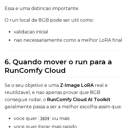
Essa e uma distincao importante.
LoRA Scale
O run local de 8GB pode ser util como:
validacao inicial
nao necessariamente como a melhor LoRA final
Prompt
6. Quando mover o run para a
Width
RunComfy Cloud
Se o seu objetivo e uma
Z-Image LoRA
real e
Height
reutilizavel, e nao apenas provar que 8GB
consegue rodar, o
RunComfy Cloud AI Toolkit
geralmente passa a ser a melhor escolha assim que:
Seed
voce quer
ou mais
1024
voce quer iterar mais rapido