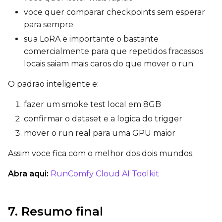
voce quer comparar checkpoints sem esperar
LoRA Scale
para sempre
sua LoRA e importante o bastante
comercialmente para que repetidos fracassos
Prompt
locais saiam mais caros do que mover o run
O padrao inteligente e:
Width
fazer um smoke test local em 8GB
confirmar o dataset e a logica do trigger
mover o run real para uma GPU maior
Height
Assim voce fica com o melhor dos dois mundos.
Abra aqui:
RunComfy Cloud AI Toolkit
Seed
7. Resumo final
LoRA Scale