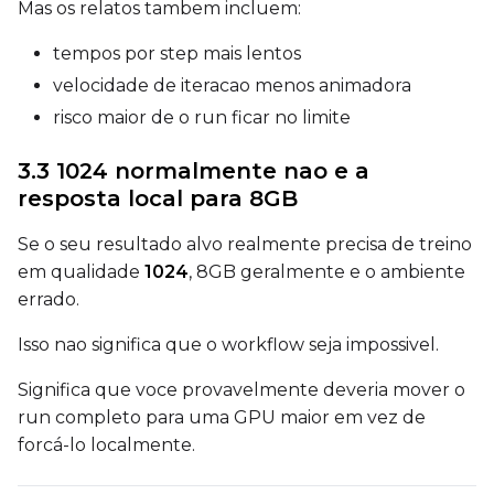
Mas os relatos tambem incluem:
Toggle
Flip Y
Flip Y
tempos por step mais lentos
velocidade de iteracao menos animadora
Resolutions
risco maior de o run ficar no limite
Toggle
256
256
Toggle
512
512
3.3 1024 normalmente nao e a
Toggle
768
768
resposta local para 8GB
Se o seu resultado alvo realmente precisa de treino
em qualidade
1024
, 8GB geralmente e o ambiente
errado.
Isso nao significa que o workflow seja impossivel.
SAMPLE
Significa que voce provavelmente deveria mover o
Sample Every
run completo para uma GPU maior em vez de
forcá-lo localmente.
Sampler