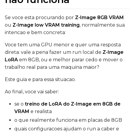
qfloat8 (default)
Compile Options
Se voce esta procurando por
Z-Image 8GB VRAM
Toggle
Compile Model
Compile Model
ou
Z-Image low VRAM training
, normalmente sua
intencao e bem concreta:
Voce tem uma GPU menor e quer uma resposta
TARGET
direta: vale a pena fazer um run local de
Z-Image
Target Type
LoRA
em 8GB, ou e melhor parar cedo e mover o
LoRA
trabalho real para uma maquina maior?
Linear Rank
Este guia e para essa situacao.
Ao final, voce vai saber:
se o
treino de LoRA do Z-Image em 8GB de
SAVE
VRAM
e realista
Data Type
o que realmente funciona em placas de 8GB
BF16
quais configuracoes ajudam o run a caber e
Save Every