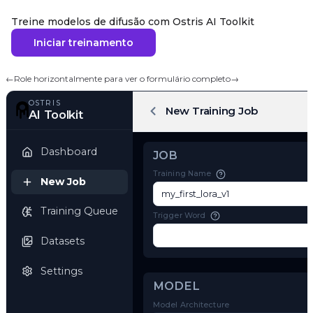
Treine modelos de difusão com Ostris AI Toolkit
Iniciar treinamento
←
Role horizontalmente para ver o formulário completo
→
OSTRIS
New Training Job
AI Toolkit
Dashboard
JOB
Training Name
New Job
Training Queue
Trigger Word
Datasets