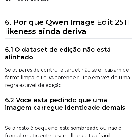
6. Por que Qwen Image Edit 2511
LoRA Scale
likeness ainda deriva
6.1 O dataset de edição não está
Prompt
alinhado
Se os pares de control e target não se encaixam de
Width
forma limpa, o LoRA aprende ruído em vez de uma
regra estável de edição.
6.2 Você está pedindo que uma
Height
imagem carregue identidade demais
Seed
Se o rosto é pequeno, está sombreado ou não é
frontal o suficiente, a semelhança fica frágil.