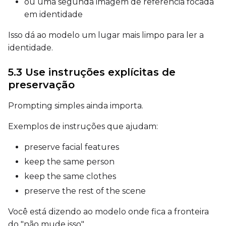
ou uma segunda imagem de referência focada
em identidade
Seed
Isso dá ao modelo um lugar mais limpo para ler a
identidade.
LoRA Scale
5.3 Use instruções explícitas de
preservação
Prompting simples ainda importa.
Prompt
Exemplos de instruções que ajudam:
Width
preserve facial features
keep the same person
keep the same clothes
Height
preserve the rest of the scene
Você está dizendo ao modelo onde fica a fronteira
do "não mude isso".
Seed