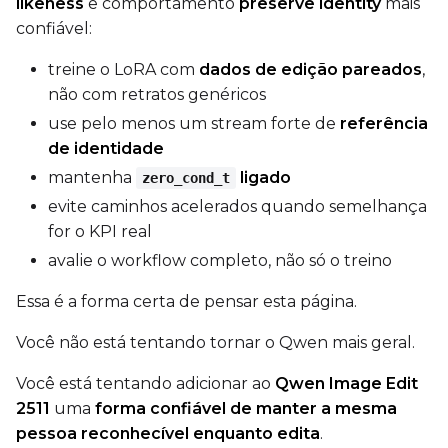
likeness
e comportamento
preserve identity
mais
confiável:
treine o LoRA com
dados de edição pareados
,
não com retratos genéricos
use pelo menos um stream forte de
referência
de identidade
mantenha
ligado
zero_cond_t
evite caminhos acelerados quando semelhança
for o KPI real
avalie o workflow completo, não só o treino
Essa é a forma certa de pensar esta página.
Você não está tentando tornar o Qwen mais geral.
Você está tentando adicionar ao
Qwen Image Edit
2511
uma
forma confiável de manter a mesma
pessoa reconhecível enquanto edita
.