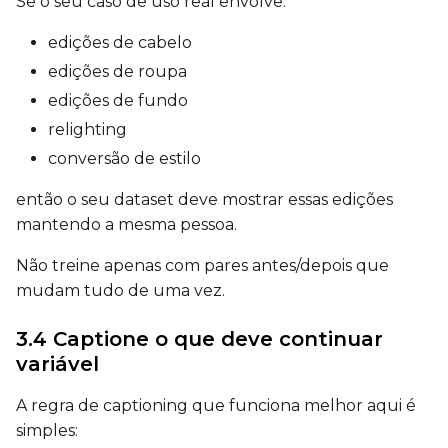
Se o seu caso de uso real envolve:
Sample Prompts (10)
edições de cabelo
Prompt
edições de roupa
edições de fundo
relighting
Width
conversão de estilo
então o seu dataset deve mostrar essas edições
Height
mantendo a mesma pessoa.
Não treine apenas com pares antes/depois que
mudam tudo de uma vez.
Seed
3.4 Captione o que deve continuar
variável
LoRA Scale
A regra de captioning que funciona melhor aqui é
simples: