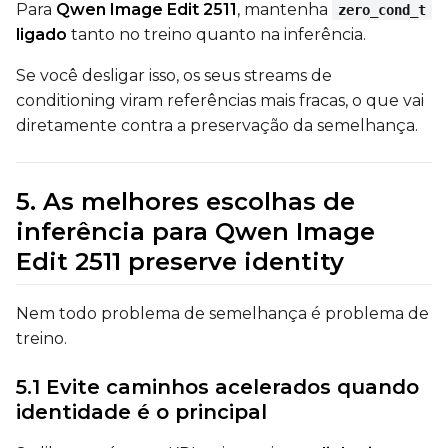
Para
Qwen Image Edit 2511
, mantenha
zero_cond_t
Height
ligado
tanto no treino quanto na inferência.
Se você desligar isso, os seus streams de
conditioning viram referências mais fracas, o que vai
Seed
diretamente contra a preservação da semelhança.
LoRA Scale
5. As melhores escolhas de
inferência para Qwen Image
Edit 2511 preserve identity
Prompt
Nem todo problema de semelhança é problema de
treino.
Width
5.1 Evite caminhos acelerados quando
identidade é o principal
Height