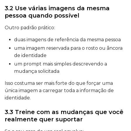
Width
3.2 Use várias imagens da mesma
pessoa quando possível
Height
Outro padrão prático:
duas imagens de referência da mesma pessoa
uma imagem reservada para o rosto ou âncora
Seed
de identidade
um prompt mais simples descrevendo a
mudança solicitada
Toggle
Walk Seed
Walk Seed
Isso costuma ser mais forte do que forçar uma
única imagem a carregar toda a informação de
Advanced Sampling
identidade.
Toggle
Skip First Sample
Skip First Sample
3.3 Treine com as mudanças que você
Toggle
Force First Samp
Force First Sample
realmente quer suportar
Toggle
Disable Sampling
Disable Sampling