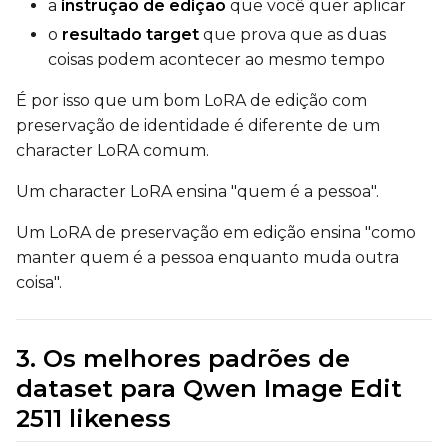
a
instrução de edição
que você quer aplicar
Caption Dropout Rate
o
resultado target
que prova que as duas
coisas podem acontecer ao mesmo tempo
É por isso que um bom LoRA de edição com
Settings
preservação de identidade é diferente de um
Toggle
Cache Latents
Cache Latents
character LoRA comum.
Toggle
Is Regularizati
Is Regularization
Um character LoRA ensina "quem é a pessoa".
Flipping
Toggle
Flip X
Flip X
Um LoRA de preservação em edição ensina "como
manter quem é a pessoa enquanto muda outra
Toggle
Flip Y
Flip Y
coisa".
Resolutions
Toggle
256
256
3. Os melhores padrões de
Toggle
512
512
dataset para Qwen Image Edit
Toggle
768
2511 likeness
768