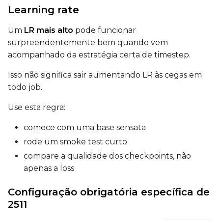
Learning rate
Um
LR mais alto
pode funcionar
Height
surpreendentemente bem quando vem
acompanhado da estratégia certa de timestep.
Seed
Isso não significa sair aumentando LR às cegas em
todo job.
Use esta regra:
LoRA Scale
comece com uma base sensata
rode um smoke test curto
compare a qualidade dos checkpoints, não
Prompt
apenas a loss
Configuração obrigatória específica de
Width
2511