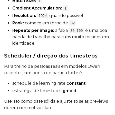
Batch Size:
1
Width
Gradient Accumulation:
1
Resolution:
quando possível
1024
Rank:
comece em torno de
32
Height
Repeats per image:
a faixa
é uma boa
80-100
banda de trabalho para runs muito focados em
identidade
Seed
Scheduler / direção dos timesteps
Para treino de pessoas reais em modelos Qwen
LoRA Scale
recentes, um ponto de partida forte é:
schedule de learning rate
constant
estratégia de timestep
sigmoid
Prompt
Use isso como base sólida e ajuste só se as previews
derem um motivo claro.
Width