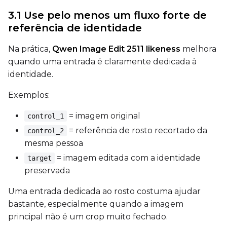
3.1 Use pelo menos um fluxo forte de
referência de identidade
Na prática,
Qwen Image Edit 2511 likeness
melhora
SAMPLE
quando uma entrada é claramente dedicada à
identidade.
Sample Every
Exemplos:
= imagem original
control_1
Sampler
= referência de rosto recortado da
FlowMatch
control_2
mesma pessoa
Guidance Scale
= imagem editada com a identidade
target
preservada
Sample Steps
Uma entrada dedicada ao rosto costuma ajudar
bastante, especialmente quando a imagem
principal não é um crop muito fechado.