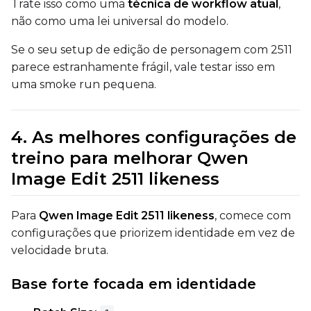
Trate isso como uma
técnica de workflow atual
,
não como uma lei universal do modelo.
Width
Se o seu setup de edição de personagem com 2511
parece estranhamente frágil, vale testar isso em
uma smoke run pequena.
Height
4. As melhores configurações de
Seed
treino para melhorar Qwen
Image Edit 2511 likeness
LoRA Scale
Para
Qwen Image Edit 2511 likeness
, comece com
configurações que priorizem identidade em vez de
velocidade bruta.
Prompt
Base forte focada em identidade