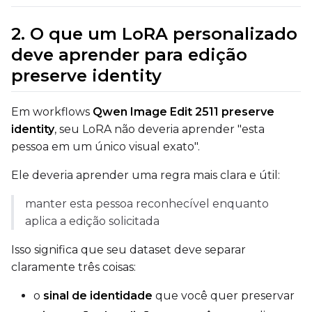
Control Dataset 1
2. O que um LoRA personalizado
deve aprender para edição
Control Dataset 2
preserve identity
Control Dataset 3
Em workflows
Qwen Image Edit 2511 preserve
identity
, seu LoRA não deveria aprender "esta
pessoa em um único visual exato".
LoRA Weight
Ele deveria aprender uma regra mais clara e útil:
manter esta pessoa reconhecível enquanto
Num Repeats
aplica a edição solicitada
Isso significa que seu dataset deve separar
claramente três coisas:
Default Caption
o
sinal de identidade
que você quer preservar