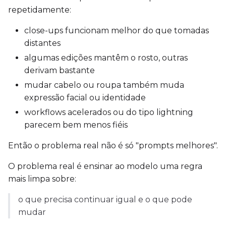
repetidamente:
ADVANCED
close-ups funcionam melhor do que tomadas
distantes
algumas edições mantêm o rosto, outras
derivam bastante
DATASETS
mudar cabelo ou roupa também muda
You have no dataset
expressão facial ou identidade
The Target Dataset dropdow
workflows acelerados ou do tipo lightning
come back here.
parecem bem menos fiéis
Upload a dataset
Então o problema real não é só "prompts melhores".
O problema real é ensinar ao modelo uma regra
Dataset
1
mais limpa sobre:
Target Dataset
o que precisa continuar igual e o que pode
Select...
mudar