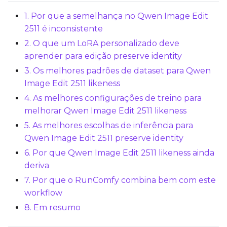
1. Por que a semelhança no Qwen Image Edit
2511 é inconsistente
Optimizer
2. O que um LoRA personalizado deve
AdamW8Bit
aprender para edição preserve identity
3. Os melhores padrões de dataset para Qwen
Learning Rate
Image Edit 2511 likeness
4. As melhores configurações de treino para
Weight Decay
melhorar Qwen Image Edit 2511 likeness
5. As melhores escolhas de inferência para
Qwen Image Edit 2511 preserve identity
6. Por que Qwen Image Edit 2511 likeness ainda
Timestep Type
deriva
Weighted
7. Por que o RunComfy combina bem com este
Timestep Bias
workflow
Balanced
8. Em resumo
Loss Type