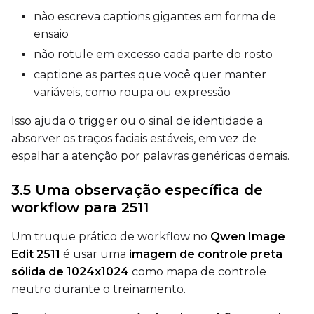
Prompt
não escreva captions gigantes em forma de
ensaio
não rotule em excesso cada parte do rosto
Width
captione as partes que você quer manter
variáveis, como roupa ou expressão
Isso ajuda o trigger ou o sinal de identidade a
Height
absorver os traços faciais estáveis, em vez de
espalhar a atenção por palavras genéricas demais.
Seed
3.5 Uma observação específica de
workflow para 2511
Um truque prático de workflow no
Qwen Image
LoRA Scale
Edit 2511
é usar uma
imagem de controle preta
sólida de 1024x1024
como mapa de controle
neutro durante o treinamento.
Prompt