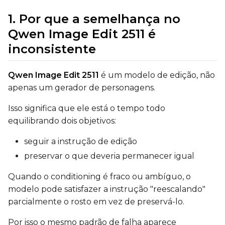
Mean Squared Error
1. Por que a semelhança no
Qwen Image Edit 2511 é
EMA (Exponential Moving Avera
inconsistente
Toggle
Use EMA
Use EMA
Text Encoder Optimizations
Qwen Image Edit 2511
é um modelo de edição, não
Toggle
Cache Text Embe
Cache Text Embeddin
apenas um gerador de personagens.
Isso significa que ele está o tempo todo
Regularization
equilibrando dois objetivos:
Toggle
Differential Outp
Differential Output P
Toggle
Blank Prompt Pr
seguir a instrução de edição
Blank Prompt Preserv
preservar o que deveria permanecer igual
Other
Toggle
Contrastive Guid
Contrastive Guidance 
Quando o conditioning é fraco ou ambíguo, o
modelo pode satisfazer a instrução "reescalando"
parcialmente o rosto em vez de preservá-lo.
VALIDATION
Por isso o mesmo padrão de falha aparece