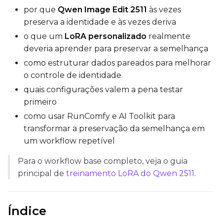
Data Type
por que
Qwen Image Edit 2511
às vezes
BF16
preserva a identidade e às vezes deriva
Save Every
o que um
LoRA personalizado
realmente
deveria aprender para preservar a semelhança
como estruturar dados pareados para melhorar
Max Step Saves to Keep
o controle de identidade
quais configurações valem a pena testar
primeiro
como usar RunComfy e AI Toolkit para
TRAINING
transformar a preservação da semelhança em
um workflow repetível
Batch Size
Para o workflow base completo, veja o guia
principal de
treinamento LoRA do Qwen 2511
.
Gradient Accumulation
Índice
Steps