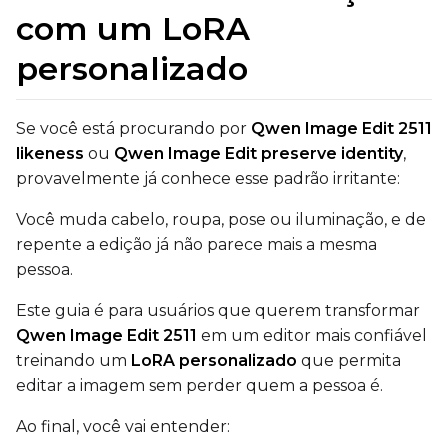
com um LoRA
qfloat8 (default)
personalizado
Text Encoder
qfloat8 (default)
Compile Options
Se você está procurando por
Qwen Image Edit 2511
Toggle
Compile Model
Compile Model
likeness
ou
Qwen Image Edit preserve identity
,
provavelmente já conhece esse padrão irritante:
TARGET
Você muda cabelo, roupa, pose ou iluminação, e de
repente a edição já não parece mais a mesma
Target Type
pessoa.
LoRA
Este guia é para usuários que querem transformar
Linear Rank
Qwen Image Edit 2511
em um editor mais confiável
treinando um
LoRA personalizado
que permita
editar a imagem sem perder quem a pessoa é.
SAVE
Ao final, você vai entender: