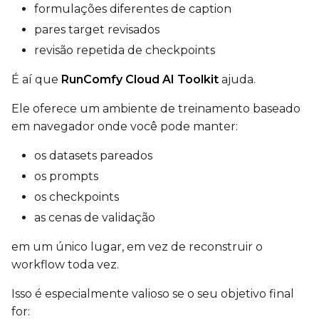
LoRA Scale
formulações diferentes de caption
pares target revisados
revisão repetida de checkpoints
É aí que
RunComfy Cloud AI Toolkit
ajuda.
Ele oferece um ambiente de treinamento baseado
em navegador onde você pode manter:
os datasets pareados
os prompts
os checkpoints
as cenas de validação
em um único lugar, em vez de reconstruir o
workflow toda vez.
Isso é especialmente valioso se o seu objetivo final
for: