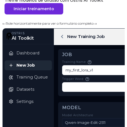
Treine modelos de difusão com Ostris AI Toolkit
Iniciar treinamento
←
Role horizontalmente para ver o formulário completo
→
OSTRIS
New Training Job
AI Toolkit
Dashboard
JOB
Training Name
New Job
Training Queue
Trigger Word
Datasets
Settings