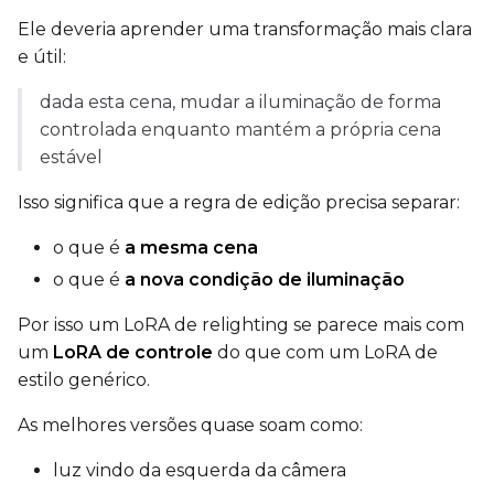
Ele deveria aprender uma transformação mais clara
Control Dataset 2
e útil:
dada esta cena, mudar a iluminação de forma
Control Dataset 3
controlada enquanto mantém a própria cena
estável
LoRA Weight
Isso significa que a regra de edição precisa separar:
o que é
a mesma cena
o que é
a nova condição de iluminação
Num Repeats
Por isso um LoRA de relighting se parece mais com
um
LoRA de controle
do que com um LoRA de
estilo genérico.
Default Caption
As melhores versões quase soam como:
luz vindo da esquerda da câmera
Caption Dropout Rate