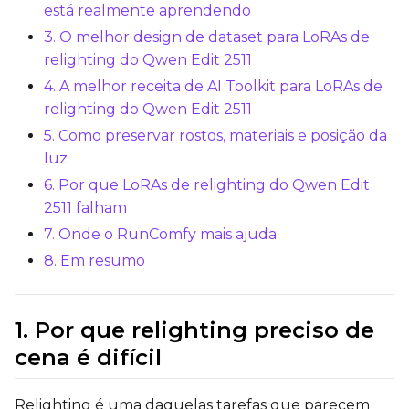
está realmente aprendendo
3. O melhor design de dataset para LoRAs de
Optimizer
relighting do Qwen Edit 2511
AdamW8Bit
4. A melhor receita de AI Toolkit para LoRAs de
Learning Rate
relighting do Qwen Edit 2511
5. Como preservar rostos, materiais e posição da
luz
Weight Decay
6. Por que LoRAs de relighting do Qwen Edit
2511 falham
7. Onde o RunComfy mais ajuda
Timestep Type
8. Em resumo
Weighted
Timestep Bias
1. Por que relighting preciso de
Balanced
cena é difícil
Loss Type
Mean Squared Error
Relighting é uma daquelas tarefas que parecem