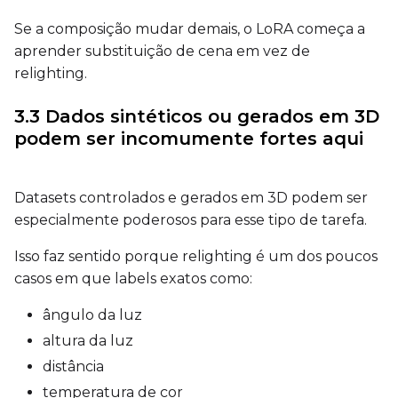
Se a composição mudar demais, o LoRA começa a
Height
aprender substituição de cena em vez de
relighting.
3.3 Dados sintéticos ou gerados em 3D
Seed
podem ser incomumente fortes aqui
Toggle
Walk Seed
Walk Seed
Datasets controlados e gerados em 3D podem ser
especialmente poderosos para esse tipo de tarefa.
Advanced Sampling
Isso faz sentido porque relighting é um dos poucos
casos em que labels exatos como:
Toggle
Skip First Sample
Skip First Sample
ângulo da luz
Toggle
Force First Samp
Force First Sample
altura da luz
Toggle
Disable Sampling
Disable Sampling
distância
Sample Prompts (10)
temperatura de cor