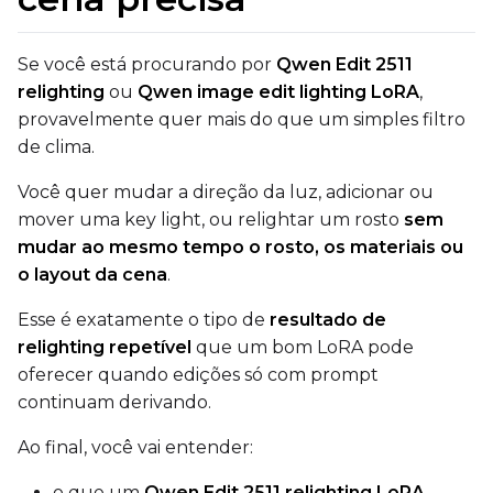
Text Encoder
qfloat8 (default)
Se você está procurando por
Qwen Edit 2511
relighting
ou
Qwen image edit lighting LoRA
,
Compile Options
provavelmente quer mais do que um simples filtro
Toggle
Compile Model
Compile Model
de clima.
Você quer mudar a direção da luz, adicionar ou
TARGET
mover uma key light, ou relightar um rosto
sem
Target Type
mudar ao mesmo tempo o rosto, os materiais ou
LoRA
o layout da cena
.
Linear Rank
Esse é exatamente o tipo de
resultado de
relighting repetível
que um bom LoRA pode
oferecer quando edições só com prompt
continuam derivando.
SAVE
Ao final, você vai entender:
Data Type
BF16
o que um
Qwen Edit 2511 relighting LoRA