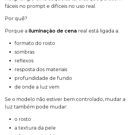
fáceis no prompt e difíceis no uso real.
EMA (Exponential Moving Avera
Por quê?
Toggle
Use EMA
Use EMA
Porque a
iluminação de cena
real está ligada a:
Text Encoder Optimizations
Toggle
Cache Text Embe
Cache Text Embeddin
formato do rosto
sombras
Regularization
reflexos
Toggle
Differential Outp
Differential Output P
resposta dos materiais
Toggle
Blank Prompt Pr
Blank Prompt Preserv
profundidade de fundo
Other
de onde a luz vem
Toggle
Contrastive Guid
Contrastive Guidance 
Se o modelo não estiver bem controlado, mudar a
luz também pode mudar:
o rosto
VALIDATION
a textura da pele