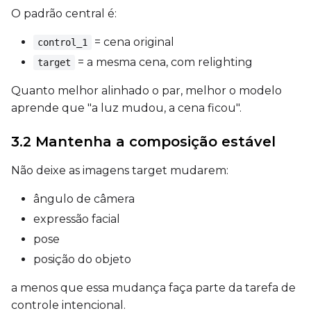
O padrão central é:
= cena original
control_1
SAMPLE
= a mesma cena, com relighting
target
Sample Every
Quanto melhor alinhado o par, melhor o modelo
aprende que "a luz mudou, a cena ficou".
Sampler
3.2 Mantenha a composição estável
FlowMatch
Não deixe as imagens target mudarem:
Guidance Scale
ângulo de câmera
expressão facial
Sample Steps
pose
posição do objeto
a menos que essa mudança faça parte da tarefa de
Width
controle intencional.