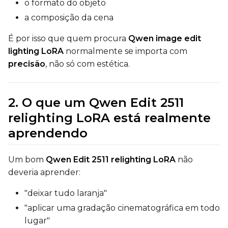
o formato do objeto
ADVANCED
a composição da cena
É por isso que quem procura
Qwen image edit
lighting LoRA
normalmente se importa com
DATASETS
precisão
, não só com estética.
You have no dataset
The Target Dataset dropdow
2. O que um Qwen Edit 2511
come back here.
relighting LoRA está realmente
Upload a dataset
aprendendo
Dataset
1
Um bom
Qwen Edit 2511 relighting LoRA
não
deveria aprender:
Target Dataset
"deixar tudo laranja"
Select...
"aplicar uma gradação cinematográfica em todo
Control Dataset 1
lugar"