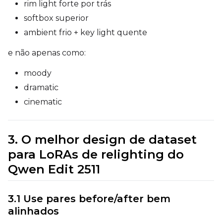
rim light forte por trás
softbox superior
ambient frio + key light quente
Settings
e não apenas como:
Toggle
Cache Latents
Cache Latents
Toggle
Is Regularizati
Is Regularization
moody
Flipping
dramatic
Toggle
Flip X
Flip X
cinematic
Toggle
Flip Y
Flip Y
3. O melhor design de dataset
Resolutions
para LoRAs de relighting do
Toggle
256
256
Qwen Edit 2511
Toggle
512
512
Toggle
768
768
3.1 Use pares before/after bem
alinhados