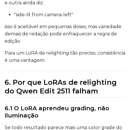
e outra ainda diz:
Seed
"side-lit from camera-left"
isso é aceitável em pequenas doses, mas variedade
demais de redação pode enfraquecer a regra de
LoRA Scale
edição.
Para um LoRA de relighting tão preciso, consistência
é uma vantagem.
Prompt
6. Por que LoRAs de relighting
Width
do Qwen Edit 2511 falham
Height
6.1 O LoRA aprendeu grading, não
iluminação
Se todo resultado parece mais uma color grade do