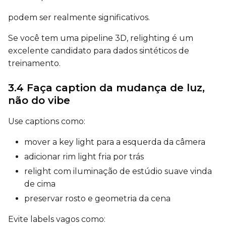
Prompt
podem ser realmente significativos.
Se você tem uma pipeline 3D, relighting é um
Width
excelente candidato para dados sintéticos de
treinamento.
3.4 Faça caption da mudança de luz,
Height
não do vibe
Use captions como:
Seed
mover a key light para a esquerda da câmera
adicionar rim light fria por trás
relight com iluminação de estúdio suave vinda
LoRA Scale
de cima
preservar rosto e geometria da cena
Evite labels vagos como:
Prompt