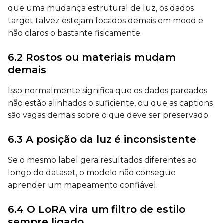
Seed
que uma mudança estrutural de luz, os dados
target talvez estejam focados demais em mood e
não claros o bastante fisicamente.
LoRA Scale
6.2 Rostos ou materiais mudam
demais
Prompt
Isso normalmente significa que os dados pareados
não estão alinhados o suficiente, ou que as captions
são vagas demais sobre o que deve ser preservado.
Width
6.3 A posição da luz é inconsistente
Se o mesmo label gera resultados diferentes ao
Height
longo do dataset, o modelo não consegue
aprender um mapeamento confiável.
Seed
6.4 O LoRA vira um filtro de estilo
sempre ligado