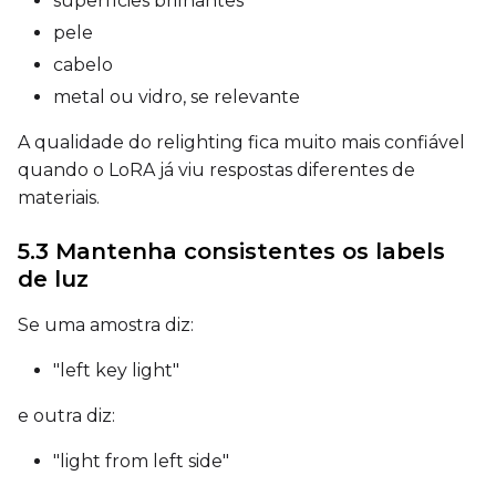
superfícies brilhantes
pele
cabelo
Seed
metal ou vidro, se relevante
A qualidade do relighting fica muito mais confiável
quando o LoRA já viu respostas diferentes de
LoRA Scale
materiais.
5.3 Mantenha consistentes os labels
de luz
Prompt
Se uma amostra diz:
Width
"left key light"
e outra diz:
Height
"light from left side"