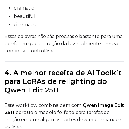
dramatic
beautiful
Width
cinematic
Essas palavras não são precisas o bastante para uma
Height
tarefa em que a direção da luz realmente precisa
continuar controlável.
Seed
4. A melhor receita de AI Toolkit
para LoRAs de relighting do
Qwen Edit 2511
LoRA Scale
Este workflow combina bem com
Qwen Image Edit
2511
porque o modelo foi feito para tarefas de
Prompt
edição em que algumas partes devem permanecer
estáveis.