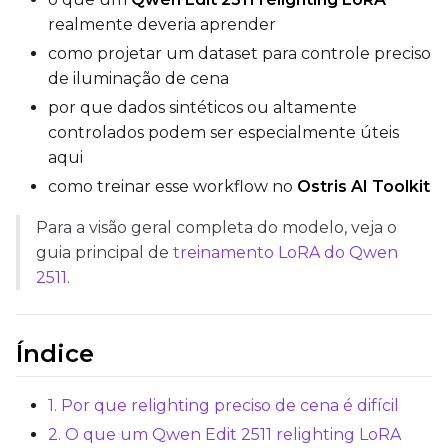
realmente deveria aprender
Save Every
como projetar um dataset para controle preciso
de iluminação de cena
Max Step Saves to Keep
por que dados sintéticos ou altamente
controlados podem ser especialmente úteis
aqui
como treinar esse workflow no
Ostris AI Toolkit
TRAINING
Para a visão geral completa do modelo, veja o
guia principal de
treinamento LoRA do Qwen
Batch Size
2511
.
Gradient Accumulation
Índice
Steps
1. Por que relighting preciso de cena é difícil
2. O que um Qwen Edit 2511 relighting LoRA