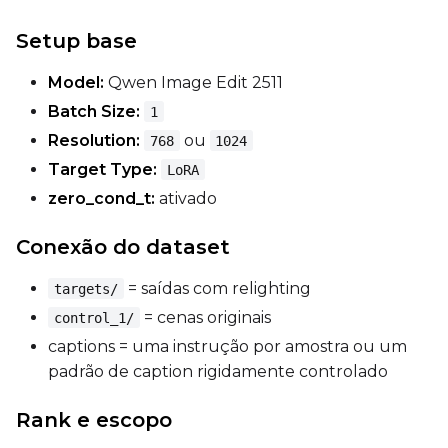
Width
Setup base
Model:
Qwen Image Edit 2511
Height
Batch Size:
1
Resolution:
ou
768
1024
Target Type:
LoRA
Seed
zero_cond_t:
ativado
Conexão do dataset
LoRA Scale
= saídas com relighting
targets/
= cenas originais
control_1/
captions = uma instrução por amostra ou um
Prompt
padrão de caption rigidamente controlado
Rank e escopo
Width