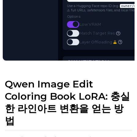
Qwen-Image-Edit-2511
Name or Path
Use a Hugging Face repo ID (e.g.
o
⚠️ full URLs, .safetensors files, and 
Options
Toggle
Low VRAM
Low VRAM
Toggle
Match Target Res
Match Target Res
Try AI Toolkit
Toggle
Layer Offloading
Layer Offloading
Qwen Image Edit
Coloring Book LoRA: 충실
QUANTIZATION
한 라인아트 변환을 얻는 방
Transformer
법
qfloat8 (default)
Text Encoder
qfloat8 (default)