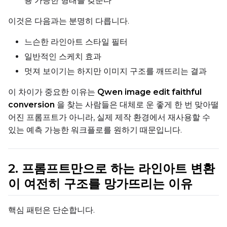
용 가능한 형태를 갖춘다
Toggle
Use EMA
Use EMA
이것은 다음과는 분명히 다릅니다.
Text Encoder Optimizations
Toggle
Cache Text Embe
Cache Text Embeddin
느슨한 라인아트 스타일 필터
일반적인 스케치 효과
Regularization
멋져 보이기는 하지만 이미지 구조를 깨뜨리는 결과
Toggle
Differential Outp
Differential Output P
이 차이가 중요한 이유는
Qwen image edit faithful
Toggle
Blank Prompt Pr
Blank Prompt Preserv
conversion
을 찾는 사람들은 대체로 운 좋게 한 번 맞아떨
Other
어진 프롬프트가 아니라, 실제 제작 환경에서 재사용할 수
있는 예측 가능한 워크플로를 원하기 때문입니다.
Toggle
Contrastive Guid
Contrastive Guidance 
2. 프롬프트만으로 하는 라인아트 변환
VALIDATION
이 여전히 구조를 망가뜨리는 이유
ADVANCED
핵심 패턴은 단순합니다.