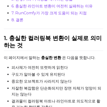
AdamW8Bit
6. 충실한 라인아트 변환이 여전히 실패하는 이유
Learning Rate
7. RunComfy가 가장 크게 도움이 되는 지점
8. 결론
Weight Decay
1. 충실한 컬러링북 변환이 실제로 의미
하는 것
Timestep Type
이 페이지에서 말하는
충실한 변환
은 다음을 뜻합니다.
Weighted
피사체가 여전히 또렷하게 읽힌다
Timestep Bias
Balanced
구도가 알아볼 수 있게 유지된다
중요한 오브젝트가 사라지지 않는다
Loss Type
자잘한 복잡함은 단순화되지만 장면 자체가 엉망이 되
Mean Squared Error
지는 않는다
결과물이 컬러링북 아트나 라인아트로 의도적으로 활
EMA (Exponential Moving Avera