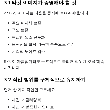
3.1 타깃 이미지가 증명해야 할 것
Settings
Toggle
Cache Latents
Cache Latents
각 타깃 이미지는 다음을 동시에 보여줘야 합니다.
Toggle
Is Regularizati
Is Regularization
주요 피사체 보존
Flipping
구도 보존
Toggle
Flip X
Flip X
복잡한 요소 단순화
Toggle
Flip Y
Flip Y
윤곽선을 활용 가능한 수준으로 정리
시각적 노이즈 감소
Resolutions
타깃이 아름답더라도 구조적으로 틀리면 잘못된 것을 학습
Toggle
256
256
시킵니다.
Toggle
512
512
Toggle
768
3.2 작업 범위를 구체적으로 유지하기
768
먼저 한 가지 작업만 고르세요.
사진 -> 컬러링북
사진 -> 깔끔한 라인아트