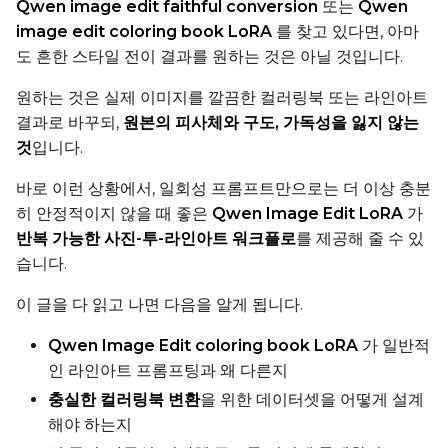
Qwen image edit faithful conversion
또는
Qwen
Compile Options
image edit coloring book LoRA
를 찾고 있다면, 아마
Toggle
Compile Model
Compile Model
도 흔한 스타일 전이 결과를 원하는 것은 아닐 것입니다.
원하는 것은 실제 이미지를 깔끔한 컬러링북 또는 라인아트
결과로 바꾸되,
원본의 피사체와 구도, 가독성을 잃지 않는
TARGET
것
입니다.
Target Type
LoRA
바로 이런 상황에서, 일회성 프롬프트만으로는 더 이상 충분
히 안정적이지 않을 때 좋은
Qwen Image Edit LoRA
가
Linear Rank
반복 가능한 사진-투-라인아트 워크플로
를 제공해 줄 수 있
습니다.
이 글을 다 읽고 나면 다음을 알게 됩니다.
SAVE
Qwen Image Edit coloring book LoRA
가 일반적
Data Type
인 라인아트 프롬프팅과 왜 다른지
BF16
충실한 컬러링북 변환
을 위한 데이터셋을 어떻게 설계
Save Every
해야 하는지