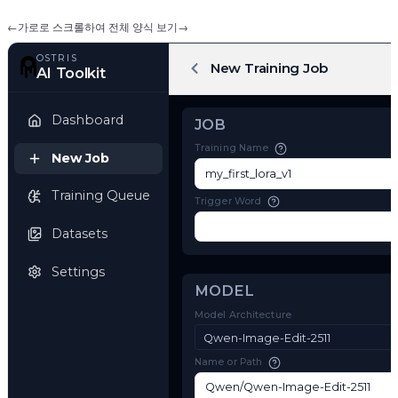
←
가로로 스크롤하여 전체 양식 보기
→
OSTRIS
New Training Job
AI Toolkit
Dashboard
JOB
Training Name
New Job
Training Queue
Trigger Word
Datasets
Settings
MODEL
Model Architecture