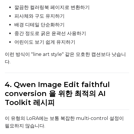
깔끔한 컬러링북 페이지로 변환하기
피사체와 구도 유지하기
배경 디테일 단순화하기
Seed
중간 정도로 굵은 윤곽선 사용하기
어린이도 보기 쉽게 유지하기
Toggle
Walk Seed
Walk Seed
이런 방식이 "line art style" 같은 모호한 캡션보다 낫습니
다.
Advanced Sampling
Toggle
Skip First Sample
Skip First Sample
4. Qwen Image Edit faithful
Toggle
Force First Samp
Force First Sample
conversion 을 위한 최적의 AI
Toggle
Disable Sampling
Toolkit 레시피
Disable Sampling
Sample Prompts (10)
이 유형의 LoRA에는 보통 복잡한 multi-control 설정이
Prompt
필요하지 않습니다.