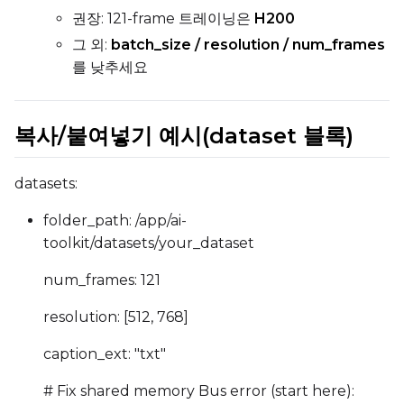
권장: 121-frame 트레이닝은
H200
그 외:
batch_size / resolution / num_frames
를 낮추세요
복사/붙여넣기 예시(dataset 블록)
datasets:
folder_path: /app/ai-
toolkit/datasets/your_dataset
num_frames: 121
resolution: [512, 768]
caption_ext: "txt"
# Fix shared memory Bus error (start here):