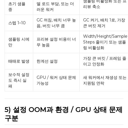
샘플링 비활성화 또는 프
초기 샘플
델 로드 부담, 또는 더
리뷰 축소
중
러운 워커
GC 꺼짐, 배치 너무 높
GC 켜기, 배치 1로, 가장
스텝 1–10
음, 버킷 너무 큼
큰 버킷 제거
Width/Height/Sample
샘플링 시에
프리뷰 설정 비용이 너
Steps 줄이기 또는 샘플
만
무 높음
링 비활성화
가장 큰 버킷 / 프레임 줄
때때로 발생
한계선 설정
이고 안정화
보수적 설정
GPU / 워커 상태 문제
새 워커에서 재생성 또는
도 즉시 실
가능성
지원팀 연락
패
5) 설정 OOM과 환경 / GPU 상태 문제
구분