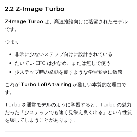
2.2 Z-Image Turbo
Num Repeats
Z-Image Turbo
は、高速推論向けに蒸留されたモデル
です。
Default Caption
つまり：
非常に少ないステップ向けに設計されている
たいてい CFG は少なめ、または無しで使う
Caption Dropout Rate
少ステップ時の挙動を崩すような学習変更に敏感
これが
Turbo LoRA training
が難しい本質的な理由で
Settings
す。
Toggle
Cache Latents
Cache Latents
Turbo を通常モデルのように学習すると、Turbo の魅力
Toggle
Is Regularizati
Is Regularization
だった「少ステップでも速く見栄え良く出る」という性質
Flipping
を壊してしまうことがあります。
Toggle
Flip X
Flip X
Toggle
Flip Y
Flip Y