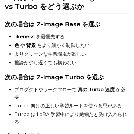
vs Turbo をどう選ぶか
LoRA Scale
次の場合は Z-Image Base を選ぶ
likeness
を最優先する
色
や
背景
をより細かく制御したい
Prompt
よりクリーンな学習環境が欲しい
推論が少し遅くても構わない
Width
次の場合は Z-Image Turbo を選ぶ
プロダクトやワークフローで
真の Turbo 速度
が必
Height
要
Turbo 向けの正しい学習ルートを使う意思がある
Turbo は LoRA 学習中により繊細だと受け入れられ
Seed
る