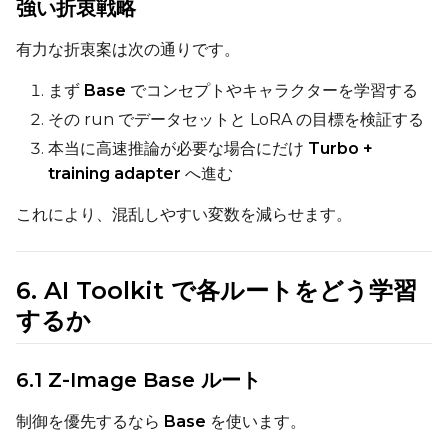
強い折衷戦略
LoRA Scale
有力な折衷案は次の通りです。
まず
Base
でコンセプトやキャラクターを学習する
その run でデータセットと LoRA の目標を検証する
Prompt
本当に高速推論が必要な場合にだけ
Turbo +
training adapter
へ進む
Width
これにより、混乱しやすい変数を減らせます。
6. AI Toolkit で各ルートをどう学習
Height
するか
Seed
6.1 Z-Image Base ルート
制御を優先するなら
Base
を使います。
LoRA Scale