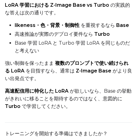
LoRA 学習における Z-Image Base vs Turbo
の実践的
な答えは次の通りです。
Width
likeness・色・背景・制御性
を重視するなら
Base
高速推論が実際のデプロイ要件なら
Turbo
Height
Base 学習 LoRA と Turbo 学習 LoRA を同じものだ
と考えない
強い制御を保ったまま
複数のプロンプトで使い続けられ
Seed
る LoRA
を目指すなら、通常は
Z-Image Base
がより良
い出発点です。
高速配信用に特化した LoRA
が欲しいなら、Base の挙動
LoRA Scale
がきれいに移ることを期待するのではなく、意図的に
Turbo
で学習してください。
Prompt
トレーニングを開始する準備はできましたか？