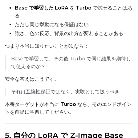
Base で学習した LoRA
を
Turbo
で試せることはあ
Seed
る
ただし同じ挙動になる保証はない
強さ、色の反応、背景の出方が変わることがある
LoRA Scale
つまり本当に知りたいことが次なら：
Base で学習して、その後 Turbo で同じ結果を期待し
Prompt
て使えるのか？
安全な答えはこうです。
Width
それは互換性保証ではなく、実験として扱うべき
本番ターゲットが本当に
Turbo
なら、そのエンドポイン
Height
トを前提に学習してください。
5. 自分の LoRA で Z-Image Base
Seed