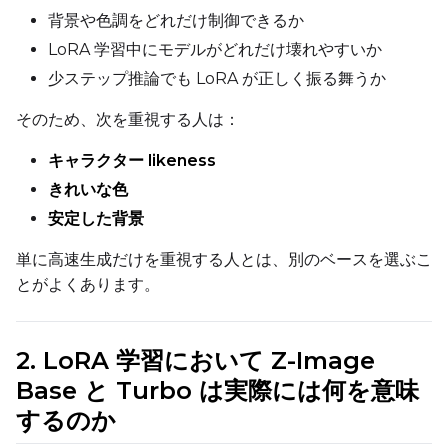
Toggle
Use EMA
Use EMA
背景や色調をどれだけ制御できるか
LoRA 学習中にモデルがどれだけ壊れやすいか
Text Encoder Optimizations
Toggle
Unload TE
Unload TE
少ステップ推論でも LoRA が正しく振る舞うか
Toggle
Cache Text Embe
Cache Text Embeddin
そのため、次を重視する人は：
キャラクター likeness
Regularization
きれいな色
Toggle
Differential Outp
Differential Output P
安定した背景
Toggle
Blank Prompt Pr
Blank Prompt Preserv
Other
単に高速生成だけを重視する人とは、別のベースを選ぶこ
とがよくあります。
Toggle
Contrastive Guid
Contrastive Guidance 
2. LoRA 学習において Z-Image
VALIDATION
Base と Turbo は実際には何を意味
するのか
ADVANCED