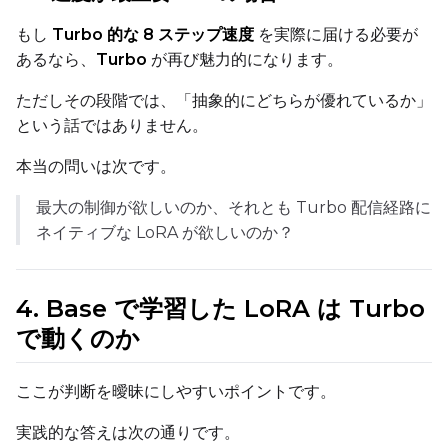
もし
Turbo 的な 8 ステップ速度
を実際に届ける必要が
Advanced Sampling
あるなら、
Turbo
が再び魅力的になります。
Toggle
Skip First Sample
Skip First Sample
ただしその段階では、「抽象的にどちらが優れているか」
という話ではありません。
Toggle
Force First Samp
Force First Sample
Toggle
Disable Sampling
Disable Sampling
本当の問いは次です。
最大の制御が欲しいのか、それとも Turbo 配信経路に
Sample Prompts (10)
ネイティブな LoRA が欲しいのか？
Prompt
4. Base で学習した LoRA は Turbo
Width
で動くのか
ここが判断を曖昧にしやすいポイントです。
Height
実践的な答えは次の通りです。