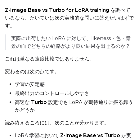
Compile Options
Z-Image Base vs Turbo for LoRA training
を調べて
Toggle
Compile Model
Compile Model
いるなら、たいていは次の実務的な問いに答えたいはずで
す。
実際に出荷したい LoRA に対して、likeness・色・背
TARGET
景の面でどちらの経路がより良い結果を出せるのか？
Target Type
LoRA
これは単なる速度比較ではありません。
Linear Rank
変わるのは次の点です。
学習の安定感
最終出力のコントロールしやすさ
SAVE
高速な
Turbo
設定でも LoRA が期待通りに振る舞う
かどうか
Data Type
BF16
読み終えるころには、次のことが分かります。
Save Every
LoRA 学習において
Z-Image Base vs Turbo
が実