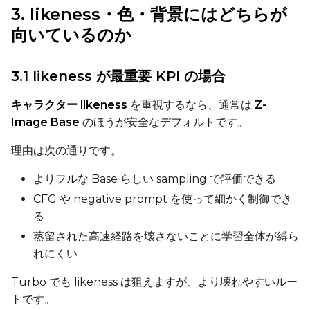
3. likeness・色・背景にはどちらが
向いているのか
Resolutions
Toggle
256
256
3.1 likeness が最重要 KPI の場合
Toggle
512
512
Toggle
768
768
キャラクター likeness
を重視するなら、通常は
Z-
Image Base
のほうが安全なデフォルトです。
理由は次の通りです。
よりフルな Base らしい sampling で評価できる
CFG や negative prompt を使って細かく制御でき
SAMPLE
る
Sample Every
蒸留された高速経路を壊さないことに学習全体が縛ら
れにくい
Turbo でも likeness は狙えますが、より壊れやすいルー
Sampler
トです。
FlowMatch