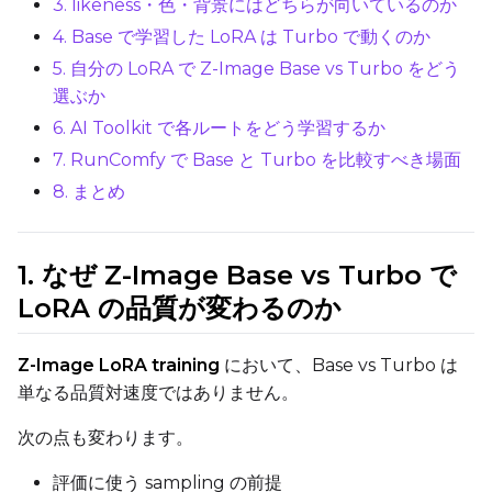
3. likeness・色・背景にはどちらが向いているのか
AdamW8Bit
4. Base で学習した LoRA は Turbo で動くのか
Learning Rate
5. 自分の LoRA で Z-Image Base vs Turbo をどう
選ぶか
6. AI Toolkit で各ルートをどう学習するか
Weight Decay
7. RunComfy で Base と Turbo を比較すべき場面
8. まとめ
Timestep Type
Weighted
1. なぜ Z-Image Base vs Turbo で
LoRA の品質が変わるのか
Timestep Bias
Balanced
Z-Image LoRA training
において、Base vs Turbo は
Loss Type
単なる品質対速度ではありません。
Mean Squared Error
次の点も変わります。
EMA (Exponential Moving Avera
評価に使う sampling の前提