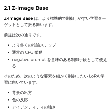
2.1 Z-Image Base
Z-Image Base
は、より標準的で制御しやすい学習ター
DATASETS
ゲットとして振る舞います。
You have no dataset
前提は次の通りです。
The Target Dataset dropdow
come back here.
より多くの推論ステップ
Upload a dataset
通常の CFG 挙動
negative prompt を意味のある制御手段として使え
る
Dataset
1
そのため、次のような要素を細かく制御したい LoRA 学
Target Dataset
習に向いています。
Select...
背景の出方
LoRA Weight
色の反応
アイデンティティの強さ