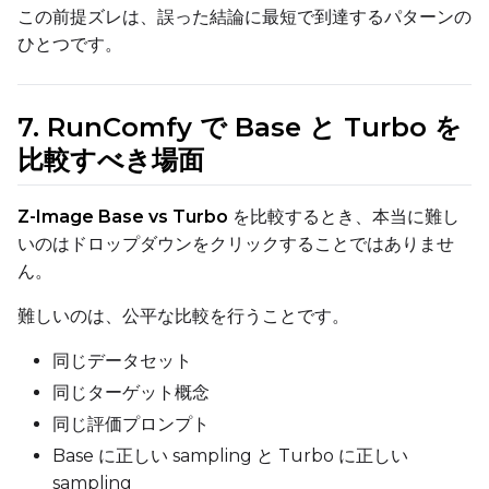
この前提ズレは、誤った結論に最短で到達するパターンの
ひとつです。
Prompt
7. RunComfy で Base と Turbo を
Width
比較すべき場面
Z-Image Base vs Turbo
を比較するとき、本当に難し
Height
いのはドロップダウンをクリックすることではありませ
ん。
難しいのは、公平な比較を行うことです。
Seed
同じデータセット
同じターゲット概念
LoRA Scale
同じ評価プロンプト
Base に正しい sampling と Turbo に正しい
sampling