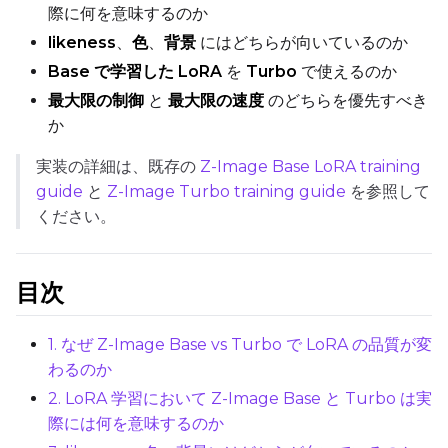
際に何を意味するのか
Max Step Saves to Keep
likeness
、
色
、
背景
にはどちらが向いているのか
Base で学習した LoRA
を
Turbo
で使えるのか
最大限の制御
と
最大限の速度
のどちらを優先すべき
か
TRAINING
実装の詳細は、既存の
Z-Image Base LoRA training
guide
と
Z-Image Turbo training guide
を参照して
Batch Size
ください。
Gradient Accumulation
目次
Steps
1. なぜ Z-Image Base vs Turbo で LoRA の品質が変
わるのか
2. LoRA 学習において Z-Image Base と Turbo は実
際には何を意味するのか
Optimizer