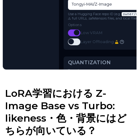
Model Architecture
Z-Image
Name or Path
Use a Hugging Face repo ID (e.g.
o
⚠️ full URLs, .safetensors files, and 
Options
Toggle
Low VRAM
Low VRAM
Toggle
Layer Offloading
Try AI Toolkit
Layer Offloading
LoRA学習における Z-
QUANTIZATION
Image Base vs Turbo:
Transformer
likeness・色・背景にはど
qfloat8 (default)
ちらが向いている？
Text Encoder
qfloat8 (default)