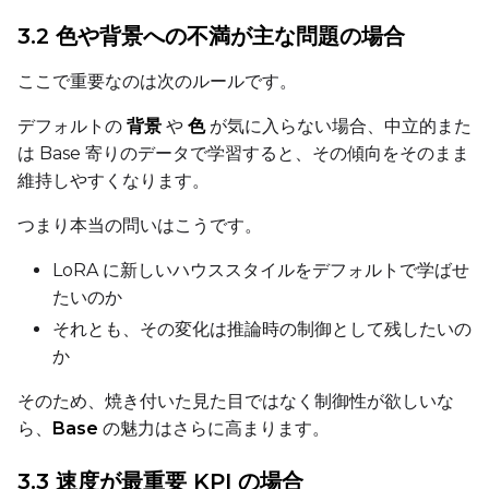
3.2 色や背景への不満が主な問題の場合
Guidance Scale
ここで重要なのは次のルールです。
Sample Steps
デフォルトの
背景
や
色
が気に入らない場合、中立的また
は Base 寄りのデータで学習すると、その傾向をそのまま
維持しやすくなります。
Width
つまり本当の問いはこうです。
LoRA に新しいハウススタイルをデフォルトで学ばせ
Height
たいのか
それとも、その変化は推論時の制御として残したいの
か
Seed
そのため、焼き付いた見た目ではなく制御性が欲しいな
ら、
Base
の魅力はさらに高まります。
Toggle
Walk Seed
Walk Seed
3.3 速度が最重要 KPI の場合