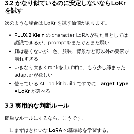
3.2 かなり似ているのに安定しないならLoKr
を試す
次のような場合は
LoKr
を試す価値があります。
SAMPLE
FLUX.2 Klein
の character LoRA が見た目としては
Sample Every
認識できるが、promptをまたぐとまだ弱い
顔は悪くないが、色、服装、背景など顔以外の要素が
崩れすぎる
Sampler
いきなり大きくrankを上げずに、もう少し締まった
FlowMatch
adapterが欲しい
Guidance Scale
使っている AI Toolkit build ですでに
Target Type
= LoKr
が選べる
Sample Steps
3.3 実用的な判断ルール
簡単なルールにするなら、こうです。
Width
まずはきれいな
LoRA
の基準線を学習する。