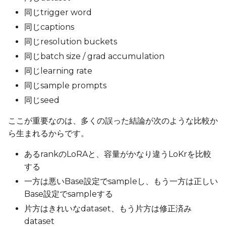
同じtrigger word
Prompt
同じcaptions
同じresolution buckets
Width
同じbatch size / grad accumulation
同じlearning rate
同じsample prompts
Height
同じseed
ここが重要なのは、多くの誤った結論が次のような比較か
ら生まれるからです。
Seed
あるrankのLoRAと、容量がかなり違うLoKrを比較
する
LoRA Scale
一方は悪いBase設定でsampleし、もう一方は正しい
Base設定でsampleする
片方はきれいなdataset、もう片方は修正済み
dataset
Prompt