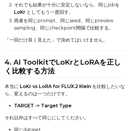
それでも結果が十分に安定しないなら、同じjobを
LoKr
としてもう一度回す。
Height
両者を同じprompt、同じseed、同じpreview
sampling、同じcheckpoint間隔で比較する。
「一回だけ良く見えた」で決めてはいけません。
Seed
4. AI ToolkitでLoKrとLoRAを正し
Toggle
Walk Seed
Walk Seed
く比較する方法
Advanced Sampling
本当に
LoKr vs LoRA for FLUX.2 Klein
を比較したいな
ら、変えるのは一つだけです。
Toggle
Skip First Sample
Skip First Sample
TARGET -> Target Type
Toggle
Force First Samp
Force First Sample
Toggle
Disable Sampling
Disable Sampling
それ以外はすべて同じにしてください。
同じdataset
Sample Prompts (10)