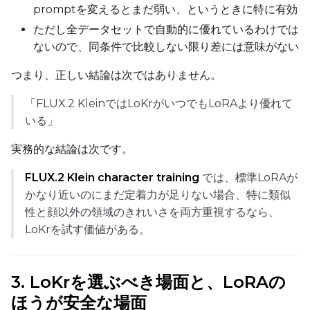
promptを変えるとまだ弱い、というときに特に有効
ただし全データセットで自動的に優れているわけでは
Control Dataset 2
ないので、同条件で比較しない限り差には意味がない
つまり、正しい結論は次ではありません。
Control Dataset 3
「FLUX.2 KleinではLoKrがいつでもLoRAより優れて
いる」
LoRA Weight
実務的な結論は次です。
FLUX.2 Klein character training
では、標準LoRAが
Num Repeats
かなり近いのにまだ定着力が足りない場合、特に類似
性と顔以外の領域のきれいさを両方重視するなら、
LoKrを試す価値がある。
Default Caption
3. LoKrを選ぶべき場面と、LoRAの
ほうが安全な場面
Caption Dropout Rate