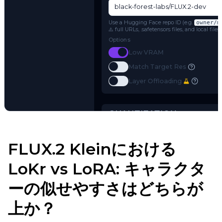
Model Architecture
FLUX.2
Name or Path
Use a Hugging Face repo ID (e.g.
o
⚠️ full URLs, .safetensors files, and 
Options
Toggle
Low VRAM
Low VRAM
Toggle
Match Target Res
Try AI Toolkit
Match Target Res
Toggle
Layer Offloading
Layer Offloading
FLUX.2 Kleinにおける
LoKr vs LoRA: キャラクタ
QUANTIZATION
ーの似せやすさはどちらが
Transformer
上か？
qfloat8 (default)
Text Encoder