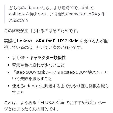
EMA (Exponential Moving Avera
どちらのadapterなら、より短時間で、driftや
Toggle
Use EMA
Use EMA
collapseを抑えつつ、より似たcharacter LoRAを作
れるのか？
Text Encoder Optimizations
Toggle
Unload TE
Unload TE
この比較が注目されるのはそのためです。
Toggle
Cache Text Embe
Cache Text Embeddin
実際に
LoKr vs LoRA for FLUX.2 Klein
を比べる人が重
視しているのは、たいてい次のどれかです。
Regularization
Toggle
Differential Outp
Differential Output P
より強い
キャラクター類似性
Toggle
Blank Prompt Pr
Blank Prompt Preserv
背景や色の崩れが少ないこと
「step 500では良かったのにstep 900で壊れた」と
Other
いう失敗を減らすこと
Toggle
Contrastive Guid
Contrastive Guidance 
使えるadapterに到達するまでのやり直し回数を減ら
すこと
VALIDATION
これは、よくある「FLUX.2 Kleinのおすすめ設定」ペー
ジとはまったく別の目的です。