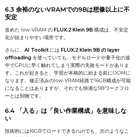
6.3 余裕のないVRAMでの9Bは想像以上に不
Seed
安定
攻めた low-VRAM の
FLUX.2 Klein 9B
構成は、不安定
化が始まりやすい場所です。
LoRA Scale
さらに、
AI Toolkit
には
FLUX.2 Klein 9B の layer
offloading
を使っていても、モデルロードや量子化の途
中でGPUに早く触れてしまう実際の失敗モードがありま
Prompt
す。これが起きると、学習が本格的に始まる前にOOMに
なります。修正済みのlow-VRAM経路で16GB構成が可能
になることはありますが、それでも快適な9Bワークフロ
Width
ーとは別物です。
6.4 「入る」は「良い作業構成」を意味しな
Height
い
技術的には16GBでロードできるrunでも、次のようなこ