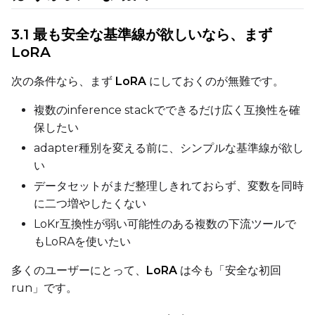
3.1 最も安全な基準線が欲しいなら、まず
LoRA
Settings
Toggle
Cache Latents
Cache Latents
次の条件なら、まず
LoRA
にしておくのが無難です。
Toggle
Is Regularizati
Is Regularization
複数のinference stackでできるだけ広く互換性を確
Flipping
保したい
Toggle
Flip X
Flip X
adapter種別を変える前に、シンプルな基準線が欲し
Toggle
Flip Y
Flip Y
い
データセットがまだ整理しきれておらず、変数を同時
に二つ増やしたくない
Resolutions
Toggle
256
LoKr互換性が弱い可能性のある複数の下流ツールで
256
もLoRAを使いたい
Toggle
512
512
Toggle
768
768
多くのユーザーにとって、
LoRA
は今も「安全な初回
run」です。