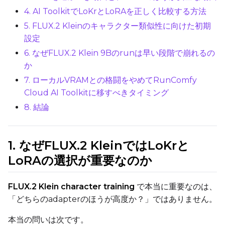
Optimizer
4. AI ToolkitでLoKrとLoRAを正しく比較する方法
AdamW8Bit
5. FLUX.2 Kleinのキャラクター類似性に向けた初期
設定
Learning Rate
6. なぜFLUX.2 Klein 9Bのrunは早い段階で崩れるの
か
Weight Decay
7. ローカルVRAMとの格闘をやめてRunComfy
Cloud AI Toolkitに移すべきタイミング
8. 結論
Timestep Type
Weighted
1. なぜFLUX.2 KleinではLoKrと
Timestep Bias
LoRAの選択が重要なのか
Balanced
FLUX.2 Klein character training
で本当に重要なのは、
Loss Type
「どちらのadapterのほうが高度か？」ではありません。
Mean Squared Error
本当の問いは次です。