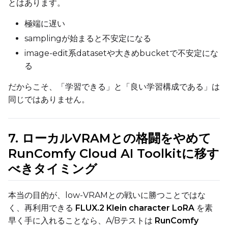
とはあります。
Seed
極端に遅い
samplingが始まると不安定になる
LoRA Scale
image-edit系datasetや大きめbucketで不安定にな
る
だからこそ、「学習できる」と「良い学習構成である」は
Prompt
同じではありません。
Width
7. ローカルVRAMとの格闘をやめて
RunComfy Cloud AI Toolkitに移す
べきタイミング
Height
本当の目的が、low-VRAMとの戦いに勝つことではな
く、再利用できる
FLUX.2 Klein character LoRA
を素
Seed
早く手に入れることなら、A/Bテストは
RunComfy