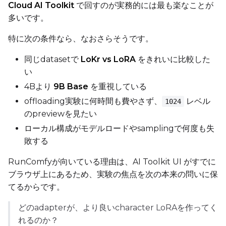
Cloud AI Toolkit
で回すのが実務的には最も楽なことが
多いです。
LoRA Scale
特に次の条件なら、なおさらそうです。
同じdatasetで
LoKr vs LoRA
をきれいに比較した
Prompt
い
4Bより
9B Base
を重視している
offloading実験に何時間も費やさず、
レベル
1024
Width
のpreviewを見たい
ローカル構成がモデルロードやsamplingで何度も失
敗する
Height
RunComfyが向いている理由は、AI Toolkit UI がすでに
ブラウザ上にあるため、実験の焦点を次の本来の問いに保
てるからです。
Seed
どのadapterが、より良いcharacter LoRAを作ってく
れるのか？