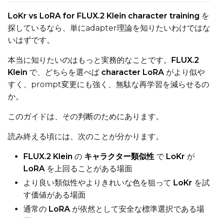
qfloat8 (default)
LoKr vs LoRA for FLUX.2 Klein character training
を
探しているなら、単にadapter理論を知りたいわけではな
Compile Options
いはずです。
Toggle
Compile Model
Compile Model
本当に知りたいのはもっと実務的なことです。
FLUX.2
Klein
で、どちらを選べば
character LoRA
がより似や
TARGET
すく、prompt変更にも強く、無駄な再学習を減らせるの
Target Type
か。
LoRA
このガイドは、その判断のためにあります。
Linear Rank
読み終える頃には、次のことが分かります。
FLUX.2 Klein
の
キャラクター類似性
で
LoKr
が
LoRA
を上回ることがある場面
SAVE
より良い類似性やよりきれいな色を狙って
LoKr
を試
Data Type
す価値がある場面
BF16
通常の
LoRA
が依然として安全な標準選択である場
Save Every