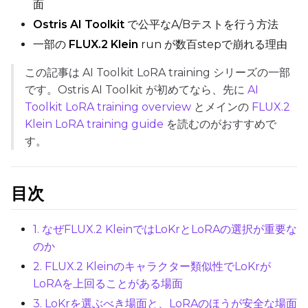
面
Ostris AI Toolkit
で公平なA/Bテストを行う方法
一部の
FLUX.2 Klein
run が数百stepで崩れる理由
Max Step Saves to Keep
この記事は AI Toolkit LoRA training シリーズの一部
です。Ostris AI Toolkit が初めてなら、先に
AI
Toolkit LoRA training overview
とメインの
FLUX.2
Klein LoRA training guide
を読むのがおすすめで
TRAINING
す。
Batch Size
目次
Gradient Accumulation
1. なぜFLUX.2 KleinではLoKrとLoRAの選択が重要な
のか
Steps
2. FLUX.2 Kleinのキャラクター類似性でLoKrが
LoRAを上回ることがある場面
3. LoKrを選ぶべき場面と、LoRAのほうが安全な場面