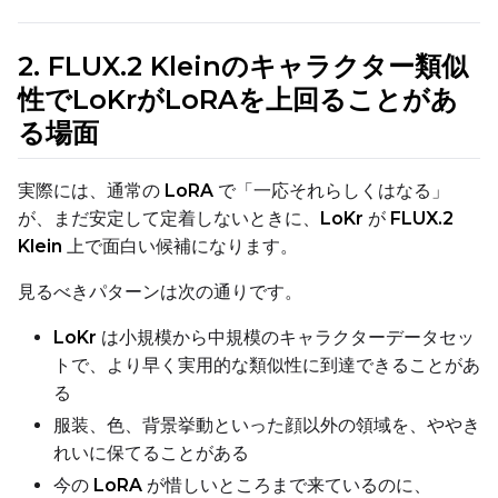
ADVANCED
2. FLUX.2 Kleinのキャラクター類似
性でLoKrがLoRAを上回ることがあ
DATASETS
る場面
You have no dataset
実際には、通常の
LoRA
で「一応それらしくはなる」
The Target Dataset dropdow
が、まだ安定して定着しないときに、
LoKr
が
FLUX.2
come back here.
Klein
上で面白い候補になります。
Upload a dataset
見るべきパターンは次の通りです。
LoKr
は小規模から中規模のキャラクターデータセッ
Dataset
1
トで、より早く実用的な類似性に到達できることがあ
る
Target Dataset
服装、色、背景挙動といった顔以外の領域を、ややき
Select...
れいに保てることがある
Control Dataset 1
今の
LoRA
が惜しいところまで来ているのに、