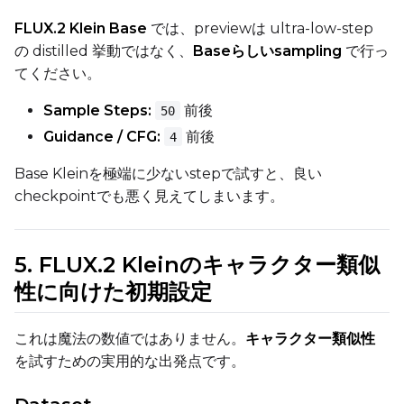
FLUX.2 Klein Base
では、previewは ultra-low-step
の distilled 挙動ではなく、
Baseらしいsampling
で行っ
Width
てください。
Sample Steps:
前後
50
Height
Guidance / CFG:
前後
4
Base Kleinを極端に少ないstepで試すと、良い
checkpointでも悪く見えてしまいます。
Seed
5. FLUX.2 Kleinのキャラクター類似
LoRA Scale
性に向けた初期設定
これは魔法の数値ではありません。
キャラクター類似性
を試すための実用的な出発点です。
Prompt