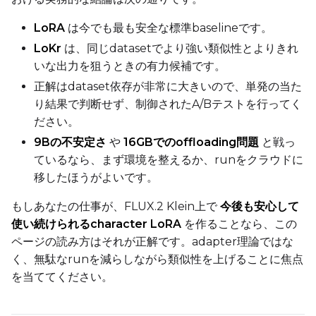
LoRA
は今でも最も安全な標準baselineです。
LoKr
は、同じdatasetでより強い類似性とよりきれ
いな出力を狙うときの有力候補です。
正解はdataset依存が非常に大きいので、単発の当た
り結果で判断せず、制御されたA/Bテストを行ってく
ださい。
9Bの不安定さ
や
16GBでのoffloading問題
と戦っ
ているなら、まず環境を整えるか、runをクラウドに
移したほうがよいです。
もしあなたの仕事が、FLUX.2 Klein上で
今後も安心して
使い続けられるcharacter LoRA
を作ることなら、この
ページの読み方はそれが正解です。adapter理論ではな
く、無駄なrunを減らしながら類似性を上げることに焦点
を当ててください。