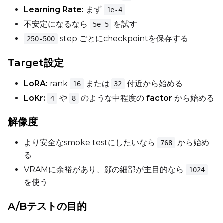
Learning Rate:
まず
1e-4
不安定になるなら
を試す
5e-5
Height
step ごとにcheckpointを保存する
250-500
Target設定
Seed
LoRA:
rank
または
付近から始める
16
32
LoKr:
や
のような中程度の
factor
から始める
4
8
LoRA Scale
解像度
より安全なsmoke testにしたいなら
から始め
768
る
Prompt
VRAMに余裕があり、顔の細部が主目的なら
1024
を使う
Width
A/Bテストの目的