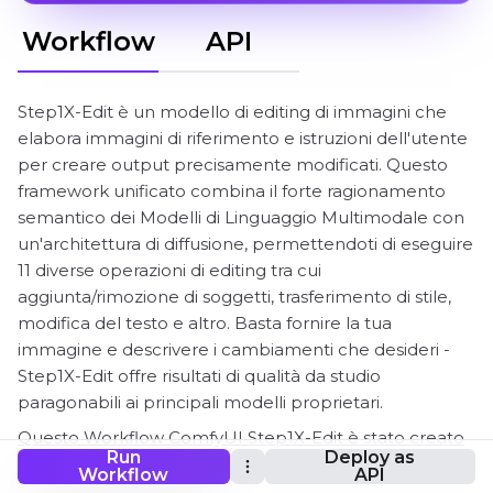
Workflow
API
Step1X-Edit è un modello di editing di immagini che
elabora immagini di riferimento e istruzioni dell'utente
per creare output precisamente modificati. Questo
framework unificato combina il forte ragionamento
semantico dei Modelli di Linguaggio Multimodale con
un'architettura di diffusione, permettendoti di eseguire
11 diverse operazioni di editing tra cui
aggiunta/rimozione di soggetti, trasferimento di stile,
modifica del testo e altro. Basta fornire la tua
immagine e descrivere i cambiamenti che desideri -
Step1X-Edit offre risultati di qualità da studio
paragonabili ai principali modelli proprietari.
Questo Workflow ComfyUI Step1X-Edit è stato creato
Run
Deploy as
dal Team Step1X-Image di StepFun. Tutto il merito va
Workflow
API
al loro lavoro innovativo nello sviluppo di questo