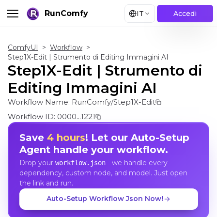
RunComfy
IT
Accedi
ComfyUI
>
Workflow
>
Step1X-Edit | Strumento di Editing Immagini AI
Step1X-Edit | Strumento di
Editing Immagini AI
Workflow Name:
RunComfy/Step1X-Edit
Workflow ID:
0000...1221
Save
4 hours
! Let our Auto-Setup
Agent handle your workflow.
Drop your
- we handle every
workflow.json
dependency, custom node, and model. Just open
the link and run.
Auto-Setup Workflow Json Now!