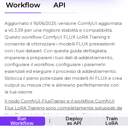
Workflow
API
Aggiornato il 16/06/2025: versione ComfyUI aggiornata
a v0.3.39 per una migliore stabilità e compatibilità.
Questo workflow ComfyUI FLUX LoRA Training ti
consente di ottimizzare i modelli FLUX preesistenti
con i tuoi dataset. Con questa guida dettagliata,
imparerai a preparare i tuoi dati di addestramento,
configurare il workflow, configurare i parametri
essenziali ed eseguire il processo di addestramento.
Sblocca il pieno potenziale dei modelli AI FLUX e crea
output su misura che si allineano perfettamente con
la tua visione.
Il nodo ComfyUI-FluxTrainer e il workflow ComfyUI
Flux LoRA Training sono completamente sviluppati da
Kijai. Diamo tutto il dovuto credito a Kijai per questo
Run
Deploy
Train
lavoro innovativo. Sulla piattaforma RunComfy, stiamo
Workflow
as API
LoRA