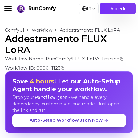
RunComfy
IT
Accedi
ComfyUI
>
Workflow
>
Addestramento FLUX LoRA
Addestramento FLUX
LoRA
Workflow Name:
RunComfy/FLUX-LoRA-Training
Workflow ID:
0000...1123
Save
4 hours
! Let our Auto-Setup
Agent handle your workflow.
Drop your
- we handle every
workflow.json
dependency, custom node, and model. Just open
the link and run.
Auto-Setup Workflow Json Now!