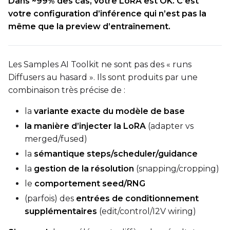
Dans ~99% des cas, votre LoRA est OK. C’est
votre configuration d’inférence qui n’est pas la
même que la preview d’entraînement.
Les Samples AI Toolkit ne sont pas des « runs
Diffusers au hasard ». Ils sont produits par une
combinaison très précise de :
la
variante exacte du modèle de base
la manière d’injecter la LoRA
(adapter vs
merged/fused)
la
sémantique steps/scheduler/guidance
la
gestion de la résolution
(snapping/cropping)
le
comportement seed/RNG
(parfois) des
entrées de conditionnement
supplémentaires
(edit/control/I2V wiring)