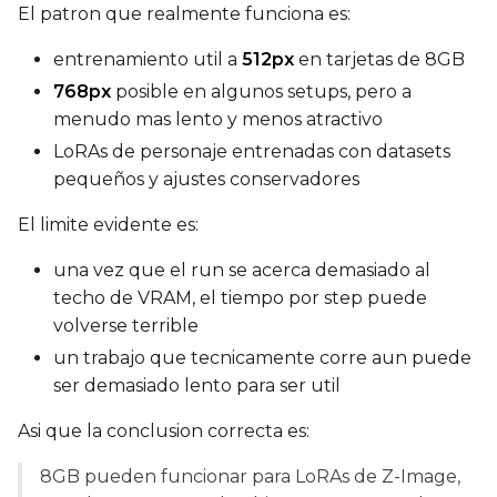
El patron que realmente funciona es:
ADVANCED
entrenamiento util a
512px
en tarjetas de 8GB
768px
posible en algunos setups, pero a
menudo mas lento y menos atractivo
DATASETS
LoRAs de personaje entrenadas con datasets
You have no dataset
pequeños y ajustes conservadores
The Target Dataset dropdow
come back here.
El limite evidente es:
Upload a dataset
una vez que el run se acerca demasiado al
techo de VRAM, el tiempo por step puede
volverse terrible
Dataset
1
un trabajo que tecnicamente corre aun puede
ser demasiado lento para ser util
Target Dataset
Select...
Asi que la conclusion correcta es:
LoRA Weight
8GB pueden funcionar para LoRAs de Z-Image,