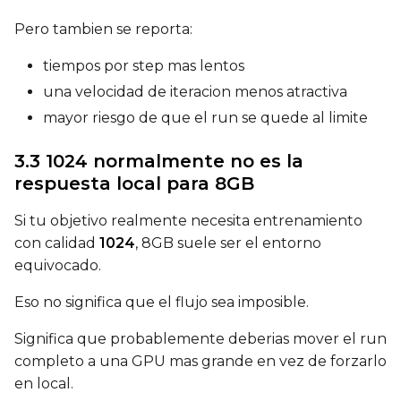
Toggle
Flip Y
Flip Y
Pero tambien se reporta:
tiempos por step mas lentos
Resolutions
una velocidad de iteracion menos atractiva
Toggle
256
256
mayor riesgo de que el run se quede al limite
Toggle
512
512
Toggle
768
768
3.3 1024 normalmente no es la
respuesta local para 8GB
Si tu objetivo realmente necesita entrenamiento
con calidad
1024
, 8GB suele ser el entorno
equivocado.
SAMPLE
Eso no significa que el flujo sea imposible.
Sample Every
Significa que probablemente deberias mover el run
completo a una GPU mas grande en vez de forzarlo
en local.
Sampler