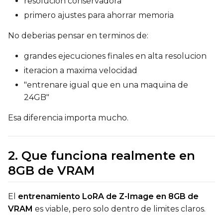
resolucion conservadora
EMA (Exponential Moving Avera
primero ajustes para ahorrar memoria
Toggle
Use EMA
Use EMA
No deberias pensar en terminos de:
Text Encoder Optimizations
Toggle
Unload TE
Unload TE
grandes ejecuciones finales en alta resolucion
Toggle
Cache Text Embe
Cache Text Embeddin
iteracion a maxima velocidad
"entrenare igual que en una maquina de
Regularization
24GB"
Toggle
Differential Outp
Differential Output P
Esa diferencia importa mucho.
Toggle
Blank Prompt Pr
Blank Prompt Preserv
Other
2. Que funciona realmente en
Toggle
Contrastive Guid
Contrastive Guidance 
8GB de VRAM
El
entrenamiento LoRA de Z-Image en 8GB de
VALIDATION
VRAM
es viable, pero solo dentro de limites claros.