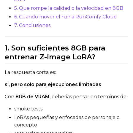
Optimizer
5. Que rompe la calidad o la velocidad en 8GB
AdamW8Bit
6. Cuando mover el run a RunComfy Cloud
Learning Rate
7. Conclusiones
Weight Decay
1. Son suficientes 8GB para
entrenar Z-Image LoRA?
Timestep Type
La respuesta corta es:
Weighted
si, pero solo para ejecuciones limitadas
Timestep Bias
Con
8GB de VRAM
, deberias pensar en terminos de:
Balanced
smoke tests
Loss Type
LoRAs pequeñas y enfocadas de personaje o
Mean Squared Error
concepto