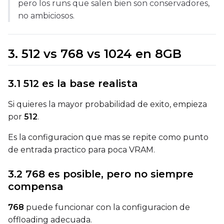
pero los runs que salen bien son conservadores,
no ambiciosos.
Num Repeats
3. 512 vs 768 vs 1024 en 8GB
Default Caption
3.1 512 es la base realista
Si quieres la mayor probabilidad de exito, empieza
por
512
.
Caption Dropout Rate
Es la configuracion que mas se repite como punto
de entrada practico para poca VRAM.
Settings
3.2 768 es posible, pero no siempre
Toggle
Cache Latents
Cache Latents
compensa
Toggle
Is Regularizati
Is Regularization
Flipping
768
puede funcionar con la configuracion de
Toggle
Flip X
offloading adecuada.
Flip X