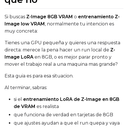
qfloat8 (default)
Compile Options
Si buscas
Z-Image 8GB VRAM
o
entrenamiento Z-
Toggle
Compile Model
Compile Model
Image low VRAM
, normalmente tu intencion es
muy concreta:
Tienes una GPU pequeña y quieres una respuesta
TARGET
directa: merece la pena hacer un run local de
Z-
Target Type
Image LoRA
en 8GB, o es mejor parar pronto y
LoRA
mover el trabajo real a una maquina mas grande?
Linear Rank
Esta guia es para esa situacion.
Al terminar, sabras:
si el
entrenamiento LoRA de Z-Image en 8GB
SAVE
de VRAM
es realista
Data Type
que funciona de verdad en tarjetas de 8GB
BF16
que ajustes ayudan a que el run quepa y vaya
Save Every