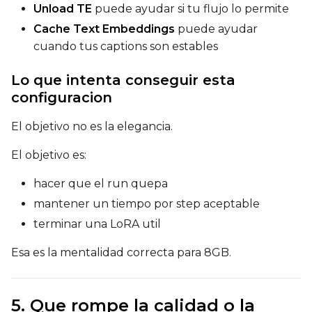
Unload TE
puede ayudar si tu flujo lo permite
Toggle
Walk Seed
Walk Seed
Cache Text Embeddings
puede ayudar
cuando tus captions son estables
Advanced Sampling
Lo que intenta conseguir esta
Toggle
Skip First Sample
Skip First Sample
configuracion
Toggle
Force First Samp
Force First Sample
El objetivo no es la elegancia.
Toggle
Disable Sampling
Disable Sampling
El objetivo es:
Sample Prompts (10)
hacer que el run quepa
Prompt
mantener un tiempo por step aceptable
terminar una LoRA util
Width
Esa es la mentalidad correcta para 8GB.
Height
5. Que rompe la calidad o la