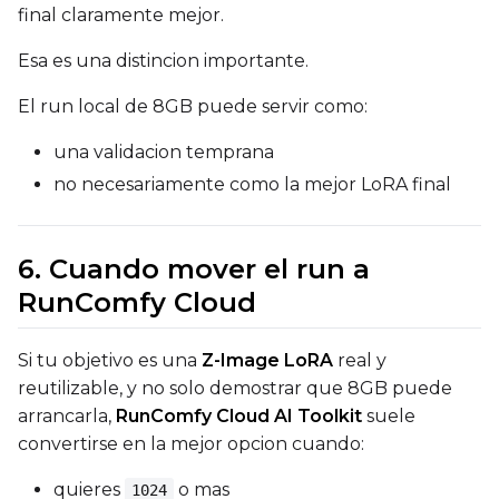
final claramente mejor.
Esa es una distincion importante.
LoRA Scale
El run local de 8GB puede servir como:
una validacion temprana
Prompt
no necesariamente como la mejor LoRA final
Width
6. Cuando mover el run a
RunComfy Cloud
Height
Si tu objetivo es una
Z-Image LoRA
real y
reutilizable, y no solo demostrar que 8GB puede
arrancarla,
RunComfy Cloud AI Toolkit
suele
Seed
convertirse en la mejor opcion cuando:
quieres
o mas
1024