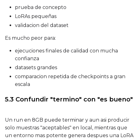
Seed
prueba de concepto
LoRAs pequeñas
validacion del dataset
LoRA Scale
Es mucho peor para:
ejecuciones finales de calidad con mucha
confianza
Prompt
datasets grandes
comparacion repetida de checkpoints a gran
Width
escala
5.3 Confundir "termino" con "es bueno"
Height
Un run en 8GB puede terminar y aun asi producir
solo muestras "aceptables" en local, mientras que
Seed
un entorno mas potente genera despues una LoRA