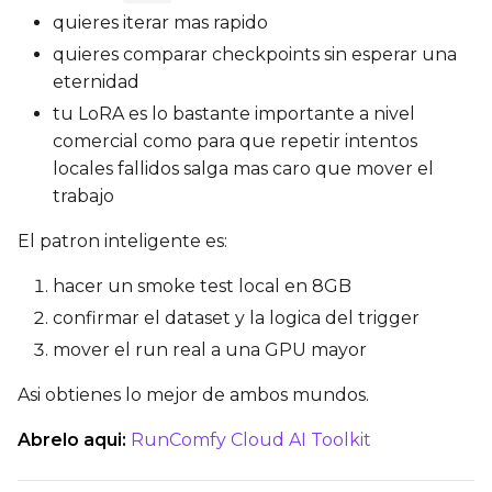
quieres iterar mas rapido
LoRA Scale
quieres comparar checkpoints sin esperar una
eternidad
tu LoRA es lo bastante importante a nivel
Prompt
comercial como para que repetir intentos
locales fallidos salga mas caro que mover el
trabajo
Width
El patron inteligente es:
hacer un smoke test local en 8GB
Height
confirmar el dataset y la logica del trigger
mover el run real a una GPU mayor
Seed
Asi obtienes lo mejor de ambos mundos.
Abrelo aqui:
RunComfy Cloud AI Toolkit
LoRA Scale