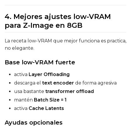
FlowMatch
4. Mejores ajustes low-VRAM
Guidance Scale
para Z-Image en 8GB
Sample Steps
La receta low-VRAM que mejor funciona es practica,
no elegante.
Base low-VRAM fuerte
Width
activa
Layer Offloading
descarga el
text encoder
de forma agresiva
Height
usa bastante
transformer offload
mantén
Batch Size = 1
activa
Cache Latents
Seed
Ayudas opcionales