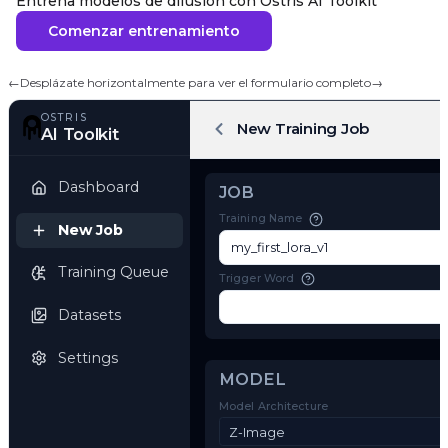
Entrena modelos de difusión con Ostris AI Toolkit
Comenzar entrenamiento
←
Desplázate horizontalmente para ver el formulario completo
→
OSTRIS
New Training Job
AI Toolkit
Dashboard
JOB
Training Name
New Job
Training Queue
Trigger Word
Datasets
Settings