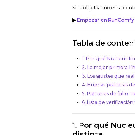
Si el objetivo no es la co
▶
Empezar en RunComfy A
Tabla de conten
1. Por qué Nucleus Im
2. La mejor primera l
3. Los ajustes que r
4. Buenas prácticas d
5. Patrones de fallo h
6. Lista de verificaci
1. Por qué Nucl
distinta