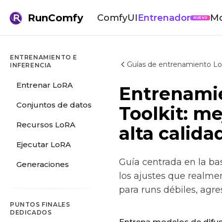
RunComfy
ComfyUI
Entrenador
Mo
NUEVO
ENTRENAMIENTO E
Guías de entrenamiento Lo
INFERENCIA
Entrenar LoRA
Entrenami
Conjuntos de datos
Toolkit: me
Recursos LoRA
alta calida
Ejecutar LoRA
Guía centrada en la bas
Generaciones
los ajustes que realme
para runs débiles, ag
PUNTOS FINALES
DEDICADOS