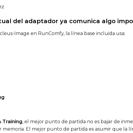
ez
Prompt
actual del adaptador ya comunica algo imp
cleus-Image en RunComfy, la línea base incluida usa:
Width
Height
Prompt
Width
Height
ng
Prompt
 Training
, el mejor punto de partida no es bajar de in
r memoria. El mejor punto de partida es asumir que la 