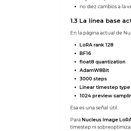
no diez cambios a la v
1.3 La línea base 
En la página actual de Nu
LoRA rank 128
BF16
float8 quantization
AdamW8Bit
3000 steps
Linear timestep type
1024 preview sampli
Esa es una señal útil.
Para
Nucleus Image LoRA
timestep ni sobreoptimiza