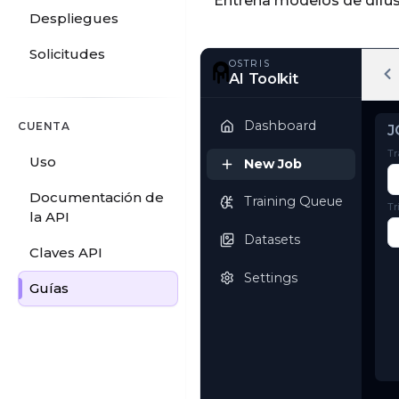
Entrena modelos de difusi
Despliegues
Solicitudes
OSTRIS
CUENTA
AI Toolkit
Uso
Dashboard
Documentación de
la API
New Job
Claves API
Training Queue
Guías
Datasets
Settings