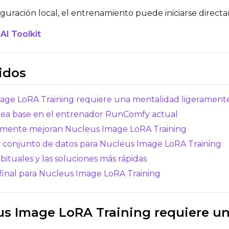
nfiguración local, el entrenamiento puede iniciarse direc
I Toolkit
Resolutions
idos
Toggle
256
Toggle
1024
256
1024
Toggle
512
Toggle
1280
512
1280
age LoRA Training requiere una mentalidad ligeramente
Toggle
768
Toggle
1536
768
1536
ínea base en el entrenador RunComfy actual
ealmente mejoran Nucleus Image LoRA Training
e conjunto de datos para Nucleus Image LoRA Training
abituales y las soluciones más rápidas
ón final para Nucleus Image LoRA Training
SAMPLE
Sample Every
Width
eus Image LoRA Training requiere u