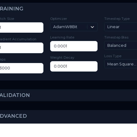
Options
Toggle
Low VRAM
Low VRAM
TRAINING
Batch Size
Optimizer
Ti
AdamW8Bit
L
Learning Rate
Ti
Gradient Accumulation
Lo
Weight Decay
Steps
VALIDATION