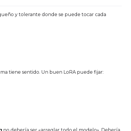
Toggle
Skip Fi
Skip First
Toggle
Walk Seed
Walk Seed
Toggle
Force F
Force Firs
queño y tolerante donde se puede tocar cada
Toggle
Disabl
Disable Sa
ma tiene sentido. Un buen LoRA puede fijar:
Seed
LoRA Scale
g
no debería ser «arreglar todo el modelo». Debería