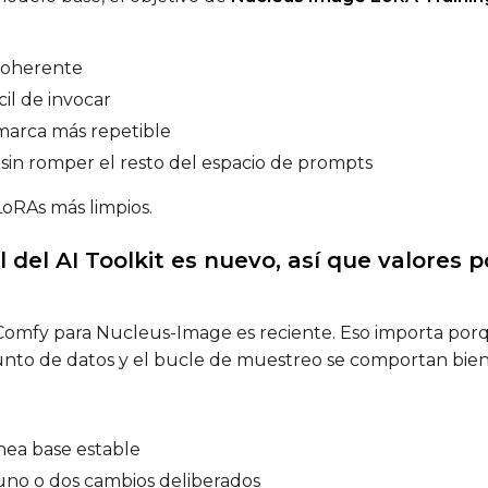
Prompt
coherente
Width
Height
cil de invocar
marca más repetible
sin romper el resto del espacio de prompts
Prompt
oRAs más limpios.
al del AI Toolkit es nuevo, así que valore
Width
Height
Comfy para Nucleus-Image es reciente. Eso importa porq
unto de datos y el bucle de muestreo se comportan bien
Prompt
ínea base estable
Width
Height
uno o dos cambios deliberados