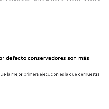
Seed
LoRA Scale
s por defecto conservadores son más
Seed
LoRA Scale
ue la mejor primera ejecución es la que demuestra
.
Seed
LoRA Scale