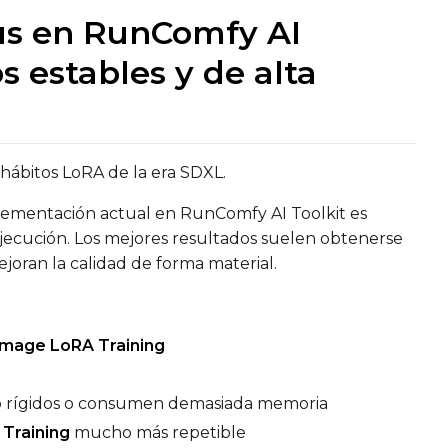
us en RunComfy AI
s estables y de alta
hábitos LoRA de la era SDXL.
lementación actual en RunComfy AI Toolkit es
Upload a 
ne dataset has files in it. Upload one first, then come back
ejecución. Los mejores resultados suelen obtenerse
joran la calidad de forma material.
Image LoRA Training
Default Caption
Settings
Toggle
Cache La
Cache Laten
do rígidos o consumen demasiada memoria
Toggle
Is Regula
Is Regulariz
Training
mucho más repetible
Caption Dropout Rate