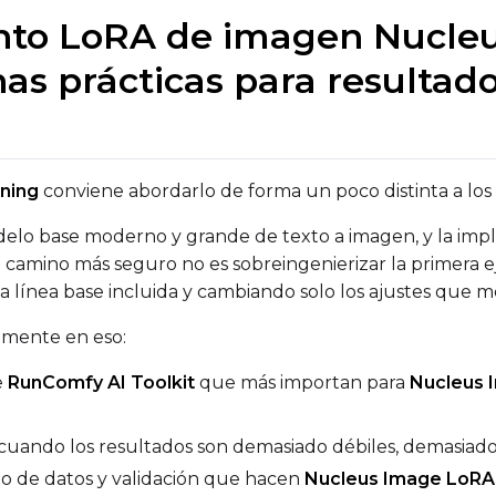
to LoRA de imagen Nucle
nas prácticas para resultado
ADVANCED
DATASETS
ning
conviene abordarlo de forma un poco distinta a los 
You have no datasets yet
lo base moderno y grande de texto a imagen, y la imp
The Target Dataset dropdown below stays empty until at least o
el camino más seguro no es sobreingenierizar la primera 
here.
 línea base incluida y cambiando solo los ajustes que me
amente en eso:
Dataset
1
e
RunComfy AI Toolkit
que más importan para
Nucleus 
Target Dataset
Num Repeats
Select...
cuando los resultados son demasiado débiles, demasia
to de datos y validación que hacen
Nucleus Image LoRA 
LoRA Weight