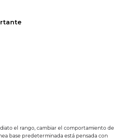
ortante
Seed
LoRA Scale
Seed
LoRA Scale
mediato el rango, cambiar el comportamiento de
línea base predeterminada está pensada con