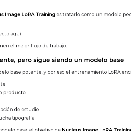
Sampler
Height
s Image LoRA Training
es tratarlo como un modelo pe
FlowMatch
Guidance Scale
ecto aquí.
nen el mejor flujo de trabajo:
Sample Steps
tente, pero sigue siendo un modelo base
lo base potente, y por eso el entrenamiento LoRA enci
Sample Prompts (10)
nte
Prompt
o producto
Width
Height
ación de estudio
ucha tipografía
modelo base, el objetivo de
Nucleus Image LoRA Trainin