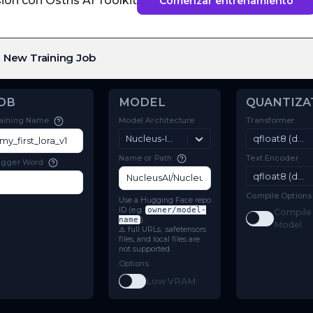
ón con Ostris AI Toolkit
Comenzar entrenamiento
New Training Job
JOB
MODEL
Model Architecture
Training Name
Nucleus-Image
Name or Path
Trigger Word
Use a Hugging Face repo
ID (e.g.
owner/model-
name
).
⚠️ full URLs, .safetensors
files, and local files are
not supported.