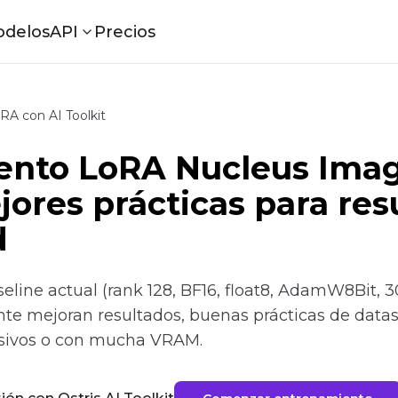
delos
API
Precios
RA con AI Toolkit
ento LoRA Nucleus Ima
jores prácticas para res
d
eline actual (rank 128, BF16, float8, AdamW8Bit, 30
nte mejoran resultados, buenas prácticas de datase
resivos o con mucha VRAM.