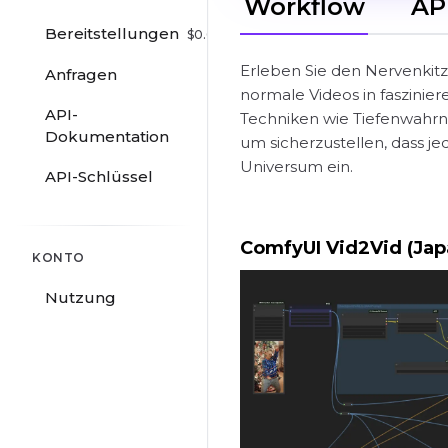
Workflow
AP
Bereitstellungen
$
0.00
/hr
Erleben Sie den Nervenkit
Anfragen
normale Videos in faszinie
API-
Techniken wie Tiefenwahrn
Dokumentation
um sicherzustellen, dass je
Universum ein.
API-Schlüssel
ComfyUI Vid2Vid (Jap
KONTO
Nutzung