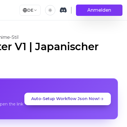
Anmelden
DE
nime-Stil
er V1 | Japanischer
Auto-Setup Workflow Json Now!
en the link