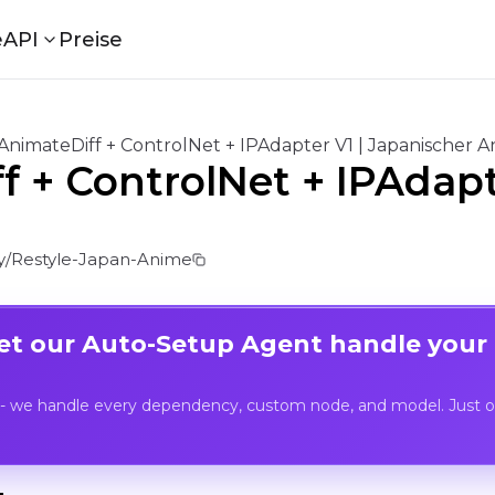
e
API
Preise
AnimateDiff + ControlNet + IPAdapter V1 | Japanischer A
f + ControlNet + IPAdapt
/Restyle-Japan-Anime
Let our Auto-Setup Agent handle your
- we handle every dependency, custom node, and model. Just op