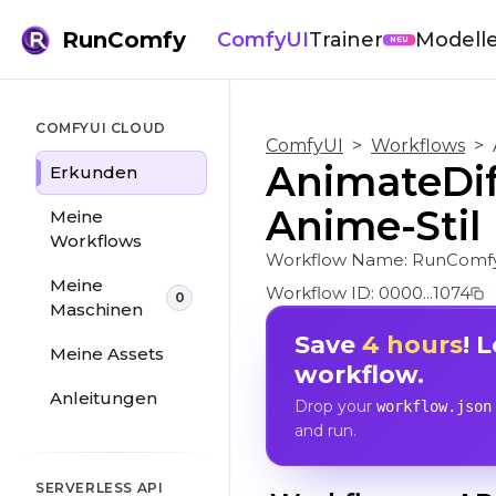
RunComfy
ComfyUI
Trainer
Modell
NEU
COMFYUI CLOUD
ComfyUI
>
Workflows
>
AnimateDif
Erkunden
Anime-Stil
Meine
Workflows
Workflow Name:
RunComfy
Meine
Workflow ID:
0000...1074
0
Maschinen
Save
4 hours
! 
Meine Assets
workflow.
Anleitungen
Drop your
workflow.json
and run.
SERVERLESS API