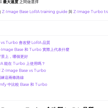
和
最大速度
之間做選擇
的
Z-Image Base LoRA training guide
與
Z-Image Turbo tr
Resolutions
Toggle
256
Toggle
1024
256
1024
Toggle
512
Toggle
1280
e vs Turbo 會改變 LoRA 品質
512
1280
-Image Base 和 Turbo 實際上代表什麼
Toggle
768
Toggle
1536
768
1536
彩與背景上，哪個更好
oRA 能在 Turbo 上使用嗎？
-Image Base vs Turbo
t 中訓練這兩條路線
fy 中比較 Base 和 Turbo
SAMPLE
Sample Every
Width