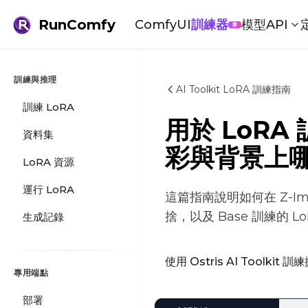
RunComfy
ComfyUI
訓練器
模型
API
新
訓練與推理
AI Toolkit LoRA 訓練指南
訓練 LoRA
用於 LoRA 訓
資料集
彩與背景上
LoRA 資源
運行 LoRA
這篇指南說明如何在 Z-Im
捨，以及 Base 訓練的 L
生成記錄
使用 Ostris AI Toolkit 
專用端點
部署