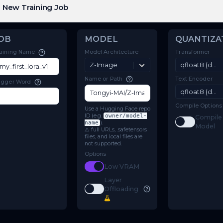
New Training Job
JOB
MODEL
Model Architecture
Training Name
Z-Image
Name or Path
Trigger Word
Use a Hugging Face repo
ID (e.g.
owner/model-
name
).
⚠️ full URLs, .safetensors
files, and local files are
not supported.
Options
Toggle
Low VRAM
Low VRAM