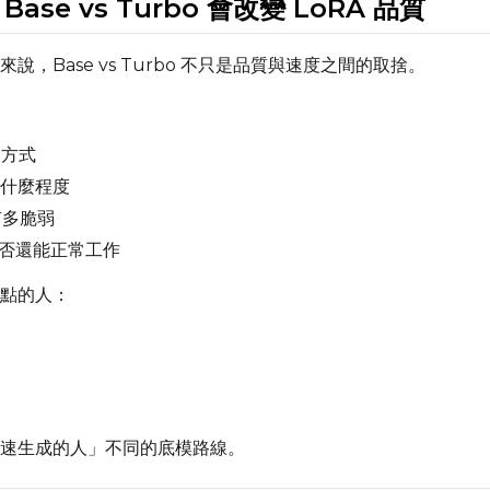
e Base vs Turbo 會改變 LoRA 品質
Sampler
Height
FlowMatch
來說，Base vs Turbo 不只是品質與速度之間的取捨。
Guidance Scale
 方式
Sample Steps
什麼程度
有多脆弱
是否還能正常工作
Sample Prompts (10)
點的人：
Prompt
Width
Height
速生成的人」不同的底模路線。
Prompt