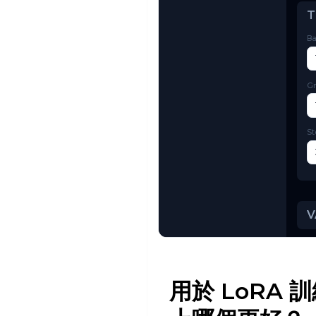
Try AI Toolkit
用於 LoRA 訓