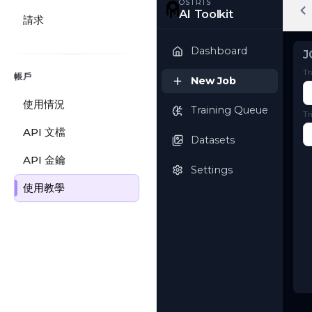
請求
OSTRIS
AI Toolkit
帳戶
Dashboard
使用情況
New Job
API 文檔
Training Queue
API 金鑰
使用教學
Datasets
Settings