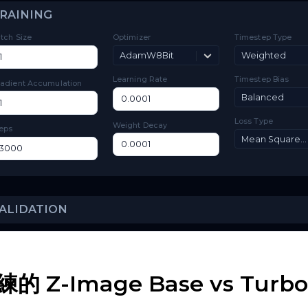
Layer
Toggle
Layer Offloading
Offloading
TRAINING
Batch Size
Optimizer
Ti
AdamW8Bit
Learning Rate
Ti
Gradient Accumulation
Lo
Weight Decay
Steps
練的 Z-Image Base vs Tur
VALIDATION