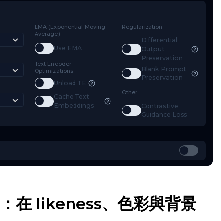
mestep Type
EMA (Exponential Moving
Regularizat
Average)
Weighted
Diff
Toggle
Use EMA
Use EMA
Toggle
D
Out
mestep Bias
Pre
Text Encoder
Bla
Balanced
Optimizations
Toggle
B
Pre
Toggle
Unload TE
Unload TE
ss Type
Other
Cache Text
Mean Squared Error
Toggle
Cache Text Embeddings
Embeddings
Con
Toggle
C
Gui
bo：在 likeness、色彩與背景