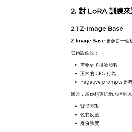
2. 對 LoRA 訓練
2.1 Z-Image Base
Z-Image Base
更像是一個
它預設假設：
需要更多推論步數
正常的 CFG 行為
negative prompt
因此，當你想更細緻地控制以下
背景表現
色彩反應
身份強度