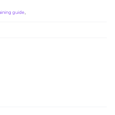
Toggle
Flip X
Flip X
aining guide
。
Toggle
Flip Y
Flip Y
+ Add Dataset Slot
Seed
Advanced Samplin