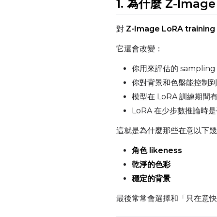
1. 為什麼 Z-Imag
對
Z-Image LoRA training
它還會改變：
你用來評估的 sampling
你對背景和色盤能控制到
模型在 LoRA 訓練期間
LoRA 在少步數推論時
這就是為什麼那些在意以下幾
角色 likeness
乾淨的色彩
穩定的背景
最後常常會選擇和「只在意快