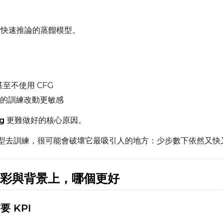
Prompt
快速推論的蒸餾模型。
Width
Height
至不使用 CFG
的訓練改動更敏感
Prompt
ng
更難做好的核心原因。
一般模型去訓練，很可能會破壞它最吸引人的地方：少步數下依然又
Width
Height
ss、色彩與背景上，哪個更好
Prompt
首要 KPI