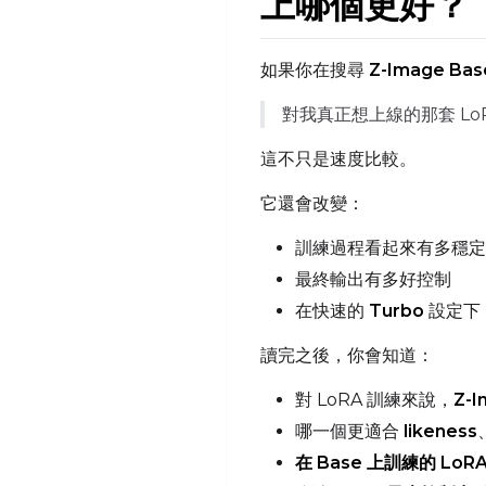
上哪個更好？
如果你在搜尋
Z-Image Base
對我真正想上線的那套 LoR
這不只是速度比較。
它還會改變：
訓練過程看起來有多穩定
最終輸出有多好控制
在快速的
Turbo
設定下
讀完之後，你會知道：
對 LoRA 訓練來說，
Z-I
哪一個更適合
likeness
在 Base 上訓練的 LoR