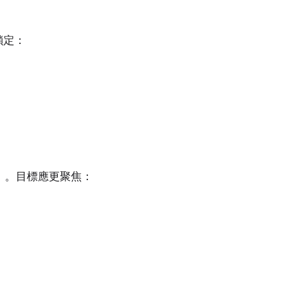
Toggle
Disabl
Disable Sa
鎖定：
」。目標應更聚焦：
Seed
LoRA Scale