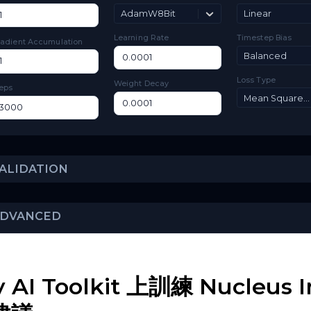
TRAINING
Batch Size
Optimizer
Ti
AdamW8Bit
L
Learning Rate
Ti
Gradient Accumulation
Lo
Weight Decay
Steps
VALIDATION
y AI Toolkit 上訓練 Nucle
ADVANCED