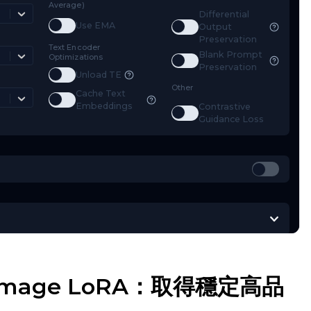
mestep Type
EMA (Exponential Moving
Regularizat
Average)
inear
Diff
Toggle
Use EMA
Use EMA
Toggle
D
Out
mestep Bias
Pre
Text Encoder
Bla
Balanced
Optimizations
Toggle
B
Pre
Toggle
Unload TE
Unload TE
ss Type
Other
Cache Text
Mean Squared Error
Toggle
Cache Text Embeddings
Embeddings
Con
Toggle
C
Gui
us Image LoRA：取得穩定高品