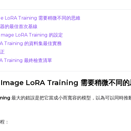
Resolutions
age LoRA Training 需要稍微不同的思維
Toggle
256
Toggle
1024
256
1024
 訓練器的最佳首次基線
Toggle
512
Toggle
1280
512
1280
mage LoRA Training 的設定
Toggle
768
Toggle
1536
768
1536
LoRA Training 的資料集最佳實務
修正
oRA Training 最終檢查清單
s Image LoRA Training 需要稍微不同
SAMPLE
Sample Every
Width
ning
最大的錯誤是把它當成小而寬容的模型，以為可以同時推
Sampler
Height
程：
FlowMatch