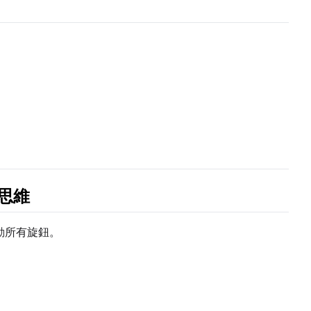
+ Add Dataset Slot
的思維
Seed
動所有旋鈕。
Advanced Samplin
Toggle
Skip Fi
Skip First
Toggle
Walk Seed
Walk Seed
Toggle
Force F
Force Firs