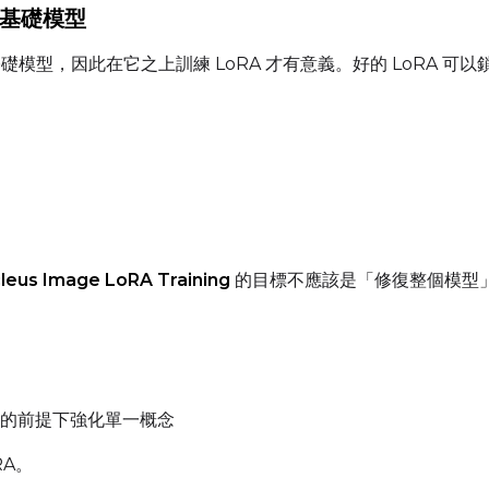
是基礎模型
Guidance Scale
大的基礎模型，因此在它之上訓練 LoRA 才有意義。好的 LoRA 可以
Sample Steps
Sample Prompts (10)
Prompt
leus Image LoRA Training
的目標不應該是「修復整個模型
Width
Height
Prompt
的前提下強化單一概念
RA。