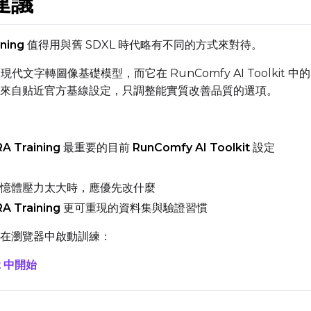
建議
ning
值得用與舊 SDXL 時代略有不同的方式來對待。
DATASETS
個大型現代文字轉圖像基礎模型，而它在 RunComfy AI Too
來自贴近官方基線設定，只調整能實質改善品質的選項。
You have no datasets yet
The Target Dataset dropdown below stays empty until at least o
here.
A Training
最重要的目前
RunComfy AI Toolkit
設定
Dataset
1
憶體壓力太大時，應優先改什麼
Target Dataset
A Training
更可重現的資料集與驗證習慣
Num Repeats
Select...
接在瀏覽器中啟動訓練：
LoRA Weight
it 中開始