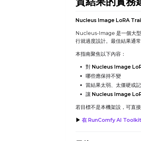
質結果的實務
Nucleus Image LoRA Trai
Nucleus-Image 是一
行就過度設計。最佳結果通常
本指南聚焦以下內容：
對
Nucleus Image LoR
哪些應保持不變
當結果太弱、太僵硬或記
讓
Nucleus Image LoR
若目標不是本機架設，可直
▶
在 RunComfy AI Toolk