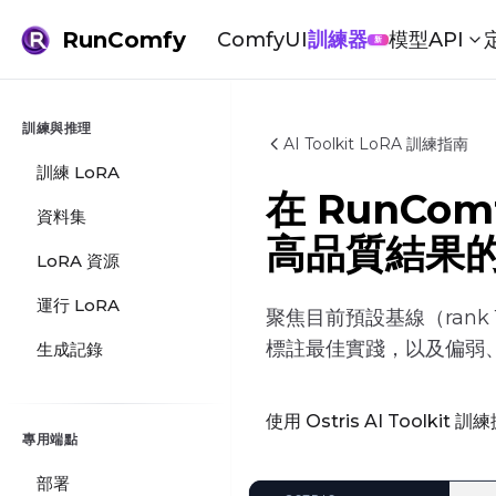
RunComfy
ComfyUI
訓練器
模型
API
新
訓練與推理
AI Toolkit LoRA 訓練指南
訓練 LoRA
在 RunComf
資料集
高品質結果
LoRA 資源
運行 LoRA
聚焦目前預設基線（rank 1
標註最佳實踐，以及偏弱
生成記錄
使用 Ostris AI Toolkit 
專用端點
部署