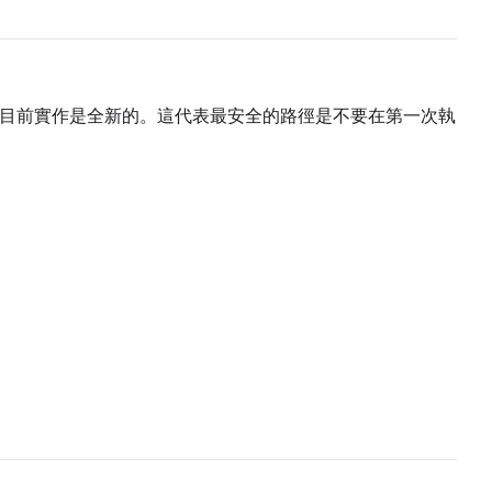
lkit 中的目前實作是全新的。這代表最安全的路徑是不要在第一次執
Upload a 
ne dataset has files in it. Upload one first, then come back
Default Caption
Settings
Toggle
Cache La
Cache Laten
Toggle
Is Regula
Is Regulariz
Caption Dropout Rate
Flipping
Toggle
Flip X
Flip X
Toggle
Flip Y
Flip Y