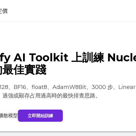
定價
y AI Toolkit 上訓練 Nuc
的最佳實踐
28、BF16、float8、AdamW8Bit、3000 步、L
、過強或顯存占用過高時的最快排查思路。
訓練擴散模型
立即開始訓練