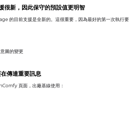
Width
Height
kit 支援很新，因此保守的預設值更明智
eus-Image 的目前支援是全新的。這很重要，因為最好的第一
Prompt
Width
Height
有意圖的變更
已經在傳達重要訊息
Prompt
 RunComfy 頁面，出廠基線使用：
Width
Height
Prompt