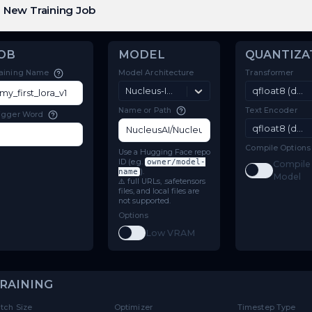
New Training Job
JOB
MODEL
Model Architecture
Training Name
Nucleus-Image
Name or Path
Trigger Word
Use a Hugging Face repo
ID (e.g.
owner/model-
name
).
⚠️ full URLs, .safetensors
files, and local files are
not supported.
Options
Toggle
Low VRAM
Low VRAM