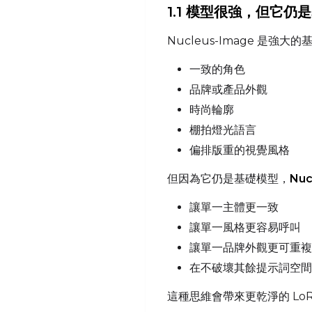
1.1 模型很強，但它仍
Nucleus-Image 是強
一致的角色
品牌或產品外觀
時尚輪廓
棚拍燈光語言
偏排版重的視覺風格
但因為它仍是基礎模型，
Nuc
讓單一主體更一致
讓單一風格更容易呼叫
讓單一品牌外觀更可重複
在不破壞其餘提示詞空間
這種思維會帶來更乾淨的 Lo