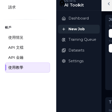
請求
OSTRIS
AI Toolkit
帳戶
Dashboard
使用情況
New Job
API 文檔
Training Queue
API 金鑰
使用教學
Datasets
Settings