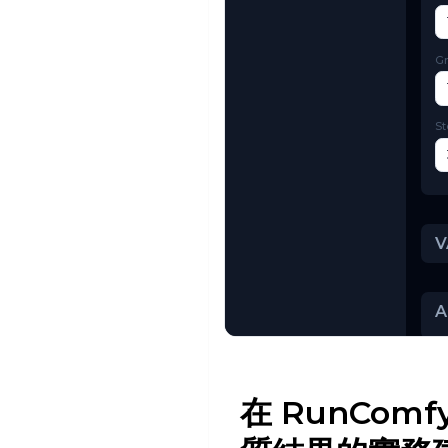
Try AI Toolkit
在 RunComf