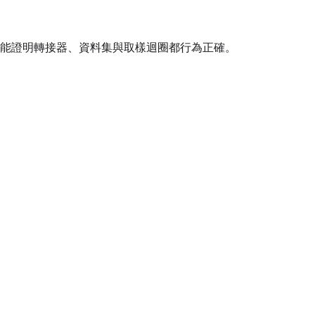
Seed
LoRA Scale
次執行要能證明轉接器、資料集與取樣迴圈都行為正確。
Seed
LoRA Scale
Seed
LoRA Scale