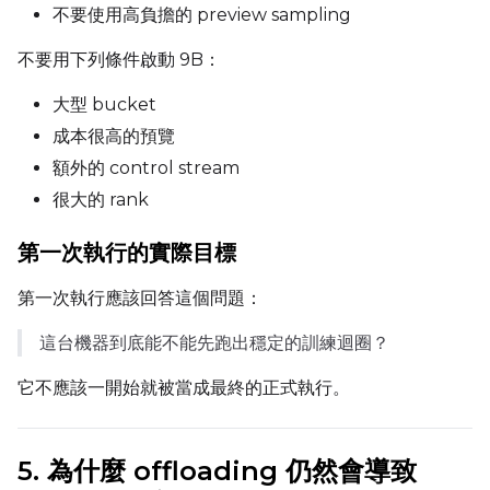
不要使用高負擔的 preview sampling
不要用下列條件啟動 9B：
Width
大型 bucket
成本很高的預覽
額外的 control stream
Height
很大的 rank
第一次執行的實際目標
Seed
第一次執行應該回答這個問題：
這台機器到底能不能先跑出穩定的訓練迴圈？
LoRA Scale
它不應該一開始就被當成最終的正式執行。
Prompt
5. 為什麼 offloading 仍然會導致