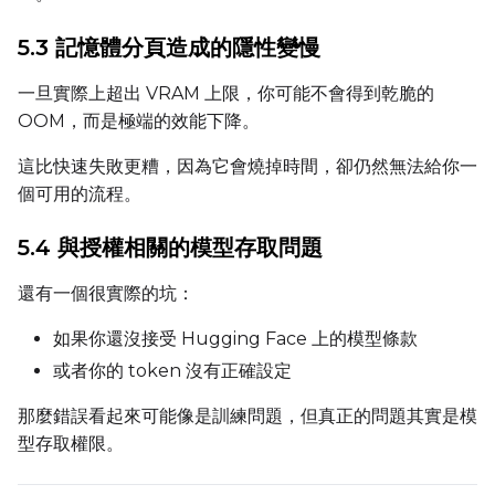
5.3 記憶體分頁造成的隱性變慢
Height
一旦實際上超出 VRAM 上限，你可能不會得到乾脆的
OOM，而是極端的效能下降。
這比快速失敗更糟，因為它會燒掉時間，卻仍然無法給你一
Seed
個可用的流程。
5.4 與授權相關的模型存取問題
LoRA Scale
還有一個很實際的坑：
如果你還沒接受 Hugging Face 上的模型條款
或者你的 token 沒有正確設定
Prompt
那麼錯誤看起來可能像是訓練問題，但真正的問題其實是模
型存取權限。
Width