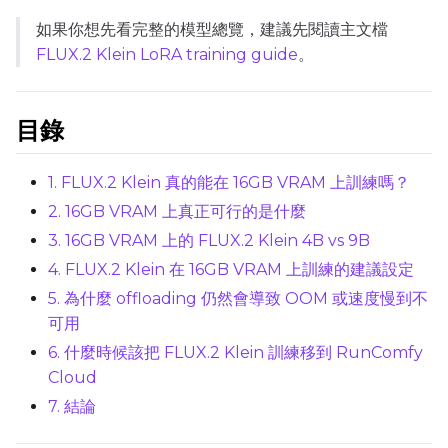
如果你想先看完整的模型總覽，建議先閱讀主文檔
Max Step Saves to Keep
FLUX.2 Klein LoRA training guide
。
目錄
TRAINING
1. FLUX.2 Klein 真的能在 16GB VRAM 上訓練嗎？
Batch Size
2. 16GB VRAM 上真正可行的是什麼
3. 16GB VRAM 上的 FLUX.2 Klein 4B vs 9B
4. FLUX.2 Klein 在 16GB VRAM 上訓練的建議設定
Gradient Accumulation
5. 為什麼 offloading 仍然會導致 OOM 或速度慢到不
可用
Steps
6. 什麼時候該把 FLUX.2 Klein 訓練移到 RunComfy
Cloud
7. 結論
Optimizer