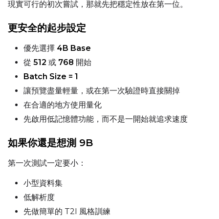
現實可行的初次嘗試，那就先把穩定性放在第一位。
Height
更安全的起步設定
優先選擇
4B Base
Seed
從
512
或
768
開始
Batch Size = 1
讓預覽盡量輕量，或在第一次驗證時直接關掉
Toggle
Walk Seed
Walk Seed
在合適的地方使用量化
先啟用低記憶體功能，而不是一開始就追求速度
Advanced Sampling
如果你還是想測 9B
Toggle
Skip First Sample
Skip First Sample
第一次測試一定要小：
Toggle
Force First Samp
Force First Sample
Toggle
Disable Sampling
Disable Sampling
小型資料集
低解析度
Sample Prompts (10)
先做簡單的 T2I 風格訓練
Prompt