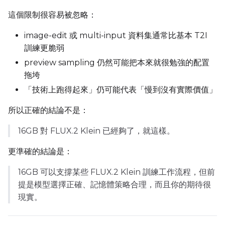
Control Dataset 2
這個限制很容易被忽略：
image-edit 或 multi-input 資料集通常比基本 T2I
Control Dataset 3
訓練更脆弱
preview sampling 仍然可能把本來就很勉強的配置
拖垮
LoRA Weight
「技術上跑得起來」仍可能代表「慢到沒有實際價值」
所以正確的結論不是：
Num Repeats
16GB 對 FLUX.2 Klein 已經夠了，就這樣。
更準確的結論是：
Default Caption
16GB 可以支撐某些 FLUX.2 Klein 訓練工作流程，但前
提是模型選擇正確、記憶體策略合理，而且你的期待很
現實。
Caption Dropout Rate