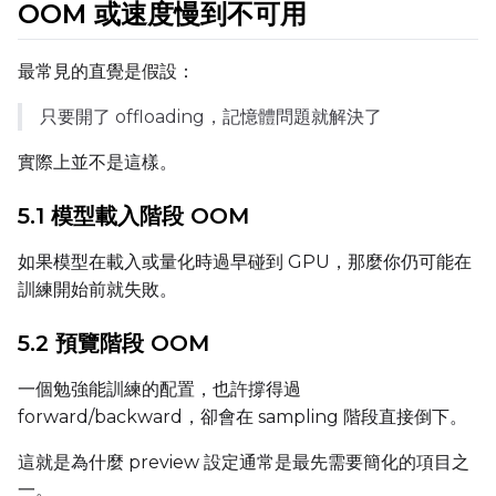
OOM 或速度慢到不可用
Width
最常見的直覺是假設：
只要開了 offloading，記憶體問題就解決了
Height
實際上並不是這樣。
5.1 模型載入階段 OOM
Seed
如果模型在載入或量化時過早碰到 GPU，那麼你仍可能在
訓練開始前就失敗。
LoRA Scale
5.2 預覽階段 OOM
一個勉強能訓練的配置，也許撐得過
Prompt
forward/backward，卻會在 sampling 階段直接倒下。
這就是為什麼 preview 設定通常是最先需要簡化的項目之
一。
Width