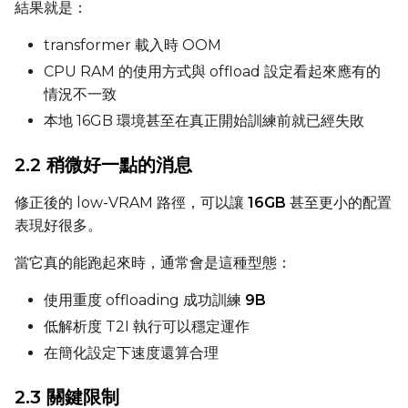
結果就是：
transformer 載入時 OOM
CPU RAM 的使用方式與 offload 設定看起來應有的
DATASETS
情況不一致
本地 16GB 環境甚至在真正開始訓練前就已經失敗
You have no dataset
The Target Dataset dropdow
come back here.
2.2 稍微好一點的消息
Upload a dataset
修正後的 low-VRAM 路徑，可以讓
16GB
甚至更小的配置
表現好很多。
Dataset
1
當它真的能跑起來時，通常會是這種型態：
使用重度 offloading 成功訓練
9B
Target Dataset
Select...
低解析度 T2I 執行可以穩定運作
在簡化設定下速度還算合理
Control Dataset 1
2.3 關鍵限制