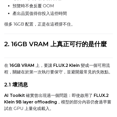
Toggle
Use EMA
Use EMA
預覽時不會反覆 OOM
產出品質值得你投入這些時間
Text Encoder Optimizations
Toggle
Unload TE
Unload TE
很多 16GB 配置，正是在這裡撐不住。
Toggle
Cache Text Embe
Cache Text Embeddin
2. 16GB VRAM 上真正可行的是什麼
Regularization
Toggle
Differential Outp
Differential Output P
Toggle
Blank Prompt Pr
Blank Prompt Preserv
在
16GB VRAM
上，要讓
FLUX.2 Klein
變成一個可用流
Other
程，關鍵在於第一次執行要保守，並避開最常見的失敗點。
Toggle
Contrastive Guid
Contrastive Guidance 
2.1 壞消息
AI Toolkit
確實曾出現過一個問題：即使啟用了
FLUX.2
VALIDATION
Klein 9B layer offloading
，模型的部分內容仍會過早嘗
試在 GPU 上量化或載入。
ADVANCED