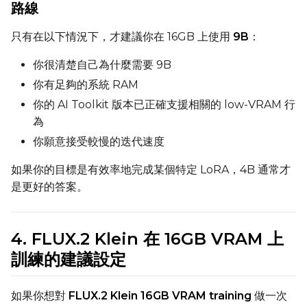
路線
只有在以下情況下，才建議你在 16GB 上使用
9B
：
SAMPLE
你很清楚自己為什麼需要 9B
Sample Every
你有足夠的系統 RAM
你的 AI Toolkit 版本已正確支援相關的 low-VRAM 行
Sampler
為
FlowMatch
你願意接受較慢的迭代速度
Guidance Scale
如果你的目標是有效率地完成某個特定 LoRA，4B 通常才
是更好的答案。
Sample Steps
4. FLUX.2 Klein 在 16GB VRAM 上
訓練的建議設定
Width
如果你想對
FLUX.2 Klein 16GB VRAM training
做一次