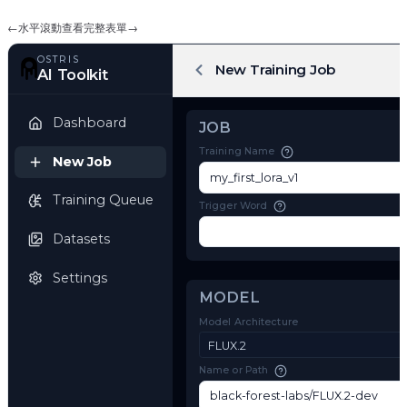
←
水平滾動查看完整表單
→
OSTRIS
New Training Job
AI Toolkit
Dashboard
JOB
Training Name
New Job
Training Queue
Trigger Word
Datasets
Settings
MODEL
Model Architecture