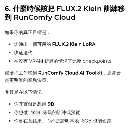
6. 什麼時候該把 FLUX.2 Klein 訓練移
Height
到 RunComfy Cloud
如果你的真正目標是：
Seed
訓練出一個可用的
FLUX.2 Klein LoRA
快速迭代
LoRA Scale
在沒有 VRAM 折磨的情況下比較 checkpoints
那麼把工作移到
RunComfy Cloud AI Toolkit
，通常會
是更明智的業務決策。
Prompt
尤其是在以下情況：
你其實就是想用
9B
Width
你想做
等級的訓練或預覽
1024
你更在意結果，而不是證明本地 16GB 也能硬跑