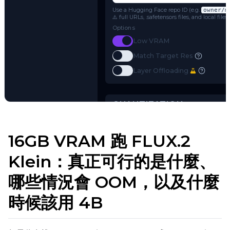
FLUX.2
Name or Path
Use a Hugging Face repo ID (e.g.
o
⚠️ full URLs, .safetensors files, and 
Options
Toggle
Low VRAM
Low VRAM
Toggle
Match Target Res
Match Target Res
Try AI Toolkit
Toggle
Layer Offloading
Layer Offloading
16GB VRAM 跑 FLUX.2
Klein：真正可行的是什麼、
QUANTIZATION
哪些情況會 OOM，以及什麼
Transformer
時候該用 4B
qfloat8 (default)
Text Encoder
qfloat8 (default)