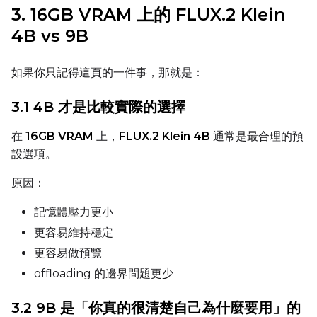
3. 16GB VRAM 上的 FLUX.2 Klein
4B vs 9B
Settings
Toggle
Cache Latents
Cache Latents
如果你只記得這頁的一件事，那就是：
Toggle
Is Regularizati
Is Regularization
Flipping
3.1 4B 才是比較實際的選擇
Toggle
Flip X
Flip X
在
16GB VRAM
上，
FLUX.2 Klein 4B
通常是最合理的預
Toggle
Flip Y
Flip Y
設選項。
原因：
Resolutions
Toggle
256
256
記憶體壓力更小
Toggle
512
512
更容易維持穩定
Toggle
768
768
更容易做預覽
offloading 的邊界問題更少
3.2 9B 是「你真的很清楚自己為什麼要用」的