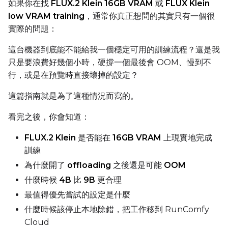
如果你在找
FLUX.2 Klein 16GB VRAM
或
FLUX Klein
Compile Options
low VRAM training
，通常你真正想問的其實只有一個很
Toggle
Compile Model
Compile Model
實際的問題：
這台機器到底能不能給我一個穩定可用的訓練流程？還是我
只是要浪費好幾個小時，硬撐一個最後會 OOM、慢到不
TARGET
行，或是在預覽時直接壞掉的設定？
Target Type
LoRA
這篇指南就是為了這種情況而寫的。
Linear Rank
看完之後，你會知道：
FLUX.2 Klein
是否能在
16GB VRAM
上現實地完成
訓練
為什麼開了
offloading
之後還是可能
OOM
SAVE
什麼時候
4B
比
9B
更合理
Data Type
最值得優先嘗試的設定是什麼
BF16
什麼時候該停止本地除錯，把工作移到 RunComfy
Save Every
Cloud