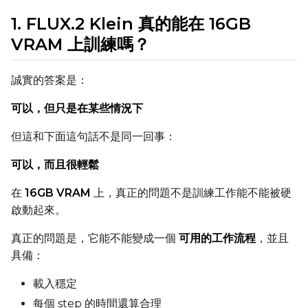
AdamW8Bit
1. FLUX.2 Klein 真的能在 16GB
Learning Rate
VRAM 上訓練嗎？
誠實的答案是：
Weight Decay
可以，但只是在某些情況下
但這和下面這句話不是同一回事：
Timestep Type
可以，而且很輕鬆
Weighted
在
16GB VRAM
上，真正的問題不是訓練工作能不能被硬
Timestep Bias
啟動起來。
Balanced
真正的問題是，它能不能變成一個
可用的工作流程
，並且
Loss Type
具備：
Mean Squared Error
載入穩定
EMA (Exponential Moving Avera
每個 step 的時間還算合理