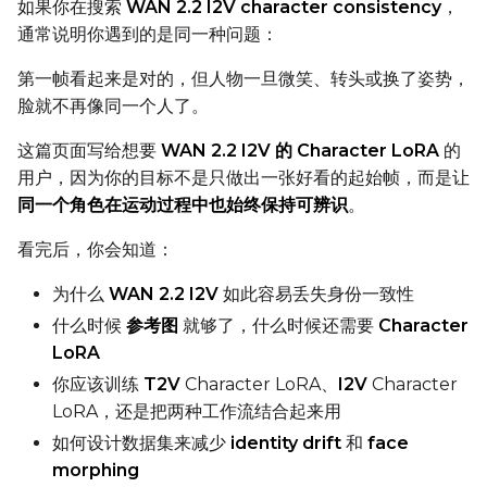
如果你在搜索
WAN 2.2 I2V character consistency
，
通常说明你遇到的是同一种问题：
TARGET
第一帧看起来是对的，但人物一旦微笑、转头或换了姿势，
Target Type
脸就不再像同一个人了。
LoRA
这篇页面写给想要
WAN 2.2 I2V 的 Character LoRA
的
Linear Rank
用户，因为你的目标不是只做出一张好看的起始帧，而是让
同一个角色在运动过程中也始终保持可辨识
。
看完后，你会知道：
SAVE
为什么
WAN 2.2 I2V
如此容易丢失身份一致性
Data Type
什么时候
参考图
就够了，什么时候还需要
Character
LoRA
BF16
你应该训练
T2V
Character LoRA、
I2V
Character
Save Every
LoRA，还是把两种工作流结合起来用
如何设计数据集来减少
identity drift
和
face
Max Step Saves to Keep
morphing