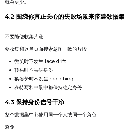
就会更少。
4.2 围绕你真正关心的失败场景来搭建数据集
Width
不要随便收集片段。
Height
要收集和这篇页面搜索意图一致的片段：
微笑时不发生 face drift
Seed
转头时不丢失身份
换姿势时不发生 morphing
在特写和中景中都保持稳定身份
LoRA Scale
4.3 保持身份信号干净
整个数据集中都使用同一个人或同一个角色。
Prompt
避免：