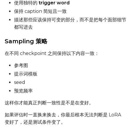
使用独特的
trigger word
保持 caption 简短且一致
描述那些应该保持可变的部分，而不是把每个面部细节
Seed
都写进去
Sampling 策略
LoRA Scale
在不同 checkpoint 之间保持以下内容一致：
参考图
Prompt
提示词模板
seed
预览频率
Width
这样你才能真正判断一致性是不是在变好。
如果评估时一直换来换去，你最后根本无法判断是 LoRA
Height
变好了，还是测试条件变了。