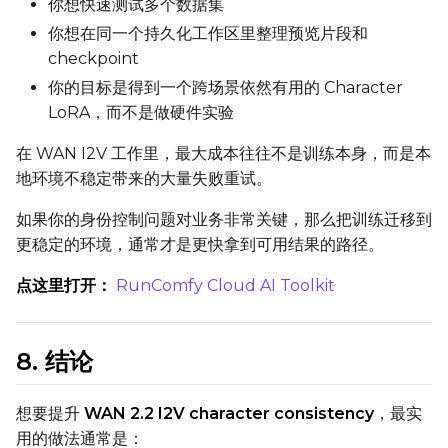
你想快速测试多个数据集
LoRA Scale
你想在同一个持久化工作区里整理预览片段和
checkpoint
你的目标是得到一个跨场景依然有用的 Character
Prompt
LoRA，而不是做硬件实验
在 WAN I2V 工作里，最大成本往往不是训练本身，而是本
Width
地环境不稳定带来的大量失败重试。
如果你的身份控制问题对业务非常关键，那么把训练迁移到
更稳定的环境，通常才是更快拿到可用结果的路径。
Height
点这里打开：
RunComfy Cloud AI Toolkit
Seed
8. 结论
想要提升
WAN 2.2 I2V character consistency
，最实
LoRA Scale
用的做法通常是：