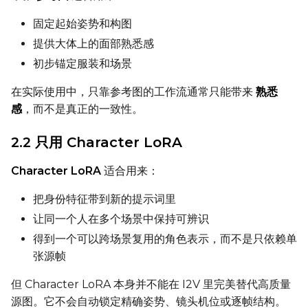
DATASETS
固定起始姿势和构图
提供大体上的面部熟悉感
You have no dataset
初步锚定服装和场景
The Target Dataset dropdow
come back here.
在实际使用中，只靠参考图的工作流通常只能带来
熟悉
Upload a dataset
感
，而不是真正的一致性。
2.2 只用 Character LoRA
Dataset
1
Character LoRA
适合用来：
Target Dataset
把身份特征带到新的提示词里
Select...
让同一个人在多个场景中保持可辨识
LoRA Weight
得到一个可以跨场景复用的角色表示，而不是只依赖单
张源帧
但 Character LoRA 本身并不能在 I2V 里完美替代高质量
Num Repeats
源图。它不会自动锁定精确姿势、镜头机位或逐帧结构。