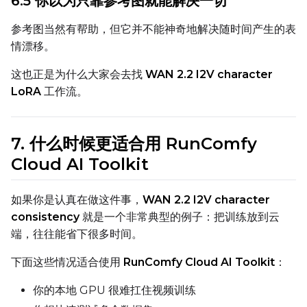
6.5 你以为只靠参考图就能解决一切
参考图当然有帮助，但它并不能神奇地解决随时间产生的表
LoRA Scale
情漂移。
这也正是为什么大家会去找
WAN 2.2 I2V character
LoRA
工作流。
Prompt
7. 什么时候更适合用 RunComfy
Width
Cloud AI Toolkit
如果你是认真在做这件事，
WAN 2.2 I2V character
Height
consistency
就是一个非常典型的例子：把训练放到云
端，往往能省下很多时间。
Seed
下面这些情况适合使用
RunComfy Cloud AI Toolkit
：
你的本地 GPU 很难扛住视频训练