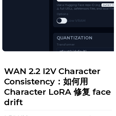
Wan 2.1 I2V (14B-720P)
Name or Path
Use a Hugging Face repo ID (e.g.
o
⚠️ full URLs, .safetensors files, and 
Options
Toggle
Low VRAM
Low VRAM
Try AI Toolkit
QUANTIZATION
WAN 2.2 I2V Character
Transformer
Consistency：如何用
qfloat8 (default)
Character LoRA 修复 face
Text Encoder
qfloat8 (default)
drift
Compile Options
Toggle
Compile Model
Compile Model