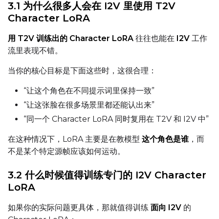
Toggle
Flip X
Flip X
3.1 为什么很多人会在 I2V 里使用 T2V
Character LoRA
Toggle
Flip Y
Flip Y
用 T2V 训练出的 Character LoRA
往往也能在
I2V
工作
Resolutions
流里表现不错。
Toggle
256
256
当你的核心目标是下面这些时，这很合理：
Toggle
512
512
“让这个角色在不同提示词里保持一致”
Toggle
768
768
“让这张脸在很多场景里都还能认出来”
“同一个 Character LoRA 同时复用在 T2V 和 I2V 中”
在这种情况下，LoRA 主要是在教模型
这个角色是谁
，而
不是某个特定源帧应该如何运动。
SAMPLE
3.2 什么时候值得训练专门的 I2V Character
LoRA
Sample Every
如果你的实际问题更具体，那就值得训练
面向 I2V
的