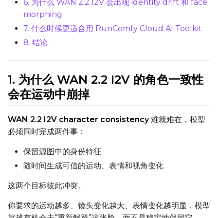
6. 为什么 WAN 2.2 I2V 会出现 identity drift 和 face
morphing
7. 什么时候更适合用 RunComfy Cloud AI Toolkit
Weight Decay
8. 结论
Timestep Type
1. 为什么 WAN 2.2 I2V 的角色一致性
Weighted
会在运动中崩掉
Timestep Bias
WAN 2.2 I2V character consistency
难就难在，模型
Balanced
必须同时完成两件事：
Loss Type
保留源图中的身份特征
Mean Squared Error
随时间生成可信的运动、表情和视角变化
EMA (Exponential Moving Avera
这两个目标彼此冲突。
Toggle
Use EMA
Use EMA
你要求的运动越多、镜头变化越大、表情变化越明显，模型
Text Encoder Optimizations
就越有机会去“重新解释”这张脸，而不是稳定地保留它。