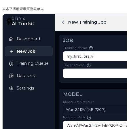
←
水平滚动查看完整表单
→
OSTRIS
New Training Job
AI Toolkit
Dashboard
JOB
Training Name
New Job
Training Queue
Trigger Word
Datasets
Settings
MODEL
Model Architecture