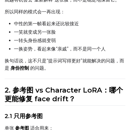
Toggle
Unload TE
Unload TE
所以同样的模式会一再出现：
Toggle
Cache Text Embe
Cache Text Embeddin
中性的第一帧看起来还比较接近
Regularization
一笑就变成另一张脸
Toggle
Differential Outp
Differential Output P
一转头身份感就变弱
Toggle
Blank Prompt Pr
Blank Prompt Preserv
一换姿势，看起来像“亲戚”，而不是同一个人
Other
换句话说，这不只是“提示词写得更好”就能解决的问题，而
Toggle
Contrastive Guid
Contrastive Guidance 
是
身份控制
的问题。
2. 参考图 vs Character LoRA：哪个
VALIDATION
更能修复 face drift？
ADVANCED
2.1 只用参考图
单张
参考图
适合用来：