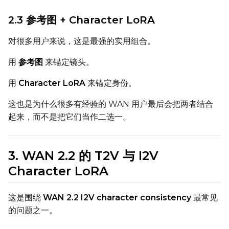
2.3 参考图 + Character LoRA
Default Caption
对很多用户来说，这是最强的实用组合。
用
参考图
来锚定镜头。
Caption Dropout Rate
用
Character LoRA
来锚定身份。
这也是为什么很多有经验的 WAN 用户最后会把两者结合
Num Frames
起来，而不是把它们当作二选一。
3. WAN 2.2 的 T2V 与 I2V
Settings
Character LoRA
Toggle
Cache Latents
Cache Latents
Toggle
Is Regularizati
Is Regularization
这是围绕
WAN 2.2 I2V character consistency
最常见
Toggle
Auto Frame Co
Auto Frame Count
的问题之一。
Flipping