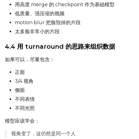
用高度 merge 的 checkpoint 作为基础模型
Width
低质量、强压缩的视频
motion blur 把脸毁掉的片段
太多脸非常小的片段
Height
4.4 用 turnaround 的思路来组织数据
Seed
如果可以，尽量包含：
正面
3/4 视角
LoRA Scale
侧面
不同表情
不同光照
Prompt
模型应该学会：
视角变了，这仍然是同一个人
Width