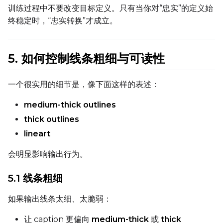
训练过程中不要改变目标定义。只有当你对“忠实”的定义始
Height
终稳定时，“忠实转换”才成立。
Seed
5. 如何控制线条粗细与可读性
一个很实用的细节是，像下面这样的表述：
LoRA Scale
medium-thick outlines
thick outlines
lineart
Prompt
会明显影响输出行为。
Width
5.1 线条粗细
如果输出线条太细、太脆弱：
Height
让 caption 更偏向
medium-thick
或
thick