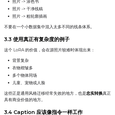
照片 -> 涂色书
Toggle
Is Regularizati
Is Regularization
照片 -> 干净线稿
Flipping
照片 -> 粗轮廓插画
Toggle
Flip X
Flip X
不要在一个小数据集中混入太多不同的线条体系。
Toggle
Flip Y
Flip Y
3.3 使用真正有复杂度的例子
Resolutions
Toggle
256
这个 LoRA 的价值，会在源照片较难时体现出来：
256
Toggle
512
512
背景复杂
Toggle
768
768
衣物褶皱多
多个物体同场
儿童、宠物或人脸
这些正是通用风格迁移经常失效的地方，也是
忠实转换
真正
具有商业价值的地方。
SAMPLE
3.4 Caption 应该像指令一样工作