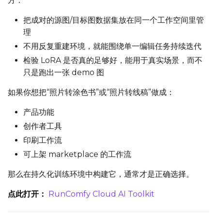
方：
把成对的源图/目标图数据集放在同一个工作空间里管
理
Prompt
不用反复重建环境，就能围绕单一编辑任务持续迭代
检验 LoRA 是否真的足够好，能用于真实场景，而不
只是跑出一张 demo 图
Width
如果你想把“照片转涂色书”或“照片转线稿”做成：
产品功能
Height
创作者工具
印刷工作流
可上架 marketplace 的工作流
Seed
那么在持久化训练环境中构建它，通常才是正确选择。
点此打开：
RunComfy Cloud AI Toolkit
LoRA Scale