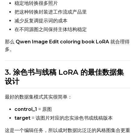
稳定地转换很多照片
You have no dataset
把这种转换封装进工作流或产品里
The Target Dataset dropdow
减少反复调提示词的成本
come back here.
在不同源图之间保持主体结构稳定
Upload a dataset
那么
Qwen Image Edit coloring book LoRA
就合理得
多。
Dataset
1
3. 涂色书与线稿 LoRA 的最佳数据集
Target Dataset
Select...
设计
Control Dataset 1
最好的数据集模式其实很简单：
control_1
= 原图
Control Dataset 2
target
= 该图片对应的忠实涂色书或线稿版本
这是一个编辑任务，所以成对数据比泛泛的风格图集合更重
Control Dataset 3