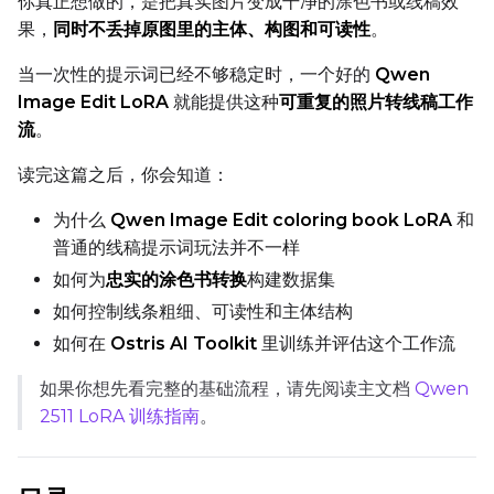
你真正想做的，是把真实图片变成干净的涂色书或线稿效
果，
同时不丢掉原图里的主体、构图和可读性
。
TARGET
当一次性的提示词已经不够稳定时，一个好的
Qwen
Image Edit LoRA
就能提供这种
可重复的照片转线稿工作
Target Type
流
。
LoRA
Linear Rank
读完这篇之后，你会知道：
为什么
Qwen Image Edit coloring book LoRA
和
普通的线稿提示词玩法并不一样
如何为
忠实的涂色书转换
构建数据集
SAVE
如何控制线条粗细、可读性和主体结构
Data Type
如何在
Ostris AI Toolkit
里训练并评估这个工作流
BF16
如果你想先看完整的基础流程，请先阅读主文档
Qwen
Save Every
2511 LoRA 训练指南
。
Max Step Saves to Keep