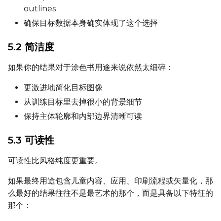
outlines
确保目标数据本身确实体现了这个选择
Seed
5.2 简洁度
如果你的结果对于涂色书用途来说依然太细碎：
LoRA Scale
更激进地简化目标图像
从训练目标里去掉很小的背景细节
保持主体轮廓和内部边界清晰可读
Prompt
5.3 可读性
Width
可读性比风格纯度更重要。
如果最终用途包含儿童内容、应用、印刷流程或矢量化，那
么最好的结果往往不是最艺术的那个，而是具备以下特征的
Height
那个：