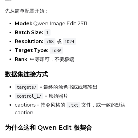
Seed
先从简单配置开始：
Model:
Qwen Image Edit 2511
Toggle
Walk Seed
Walk Seed
Batch Size:
1
Resolution:
或
768
1024
Advanced Sampling
Target Type:
LoRA
Rank:
中等即可，不要极端
Toggle
Skip First Sample
Skip First Sample
数据集连接方式
Toggle
Force First Samp
Force First Sample
Toggle
Disable Sampling
Disable Sampling
= 最终的涂色书或线稿输出
targets/
= 原始照片
control_1/
Sample Prompts (10)
captions = 指令风格的
文件，或一致的默认
.txt
Prompt
caption
为什么这和 Qwen Edit 很契合
Width