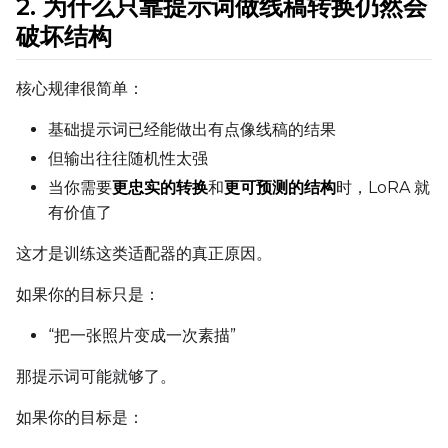
2. 为什么只靠提示词做线稿转换仍然会
Toggle
Cache Text Embe
Cache Text Embeddin
破坏结构
Regularization
核心规律很简单：
Toggle
Differential Outp
Differential Output P
Toggle
Blank Prompt Pr
基础提示词已经能做出有点像线稿的结果
Blank Prompt Preserv
但输出往往随机性太强
Other
当你需要
更忠实的转换
和
更可预测的结构
时，LoRA 就
Toggle
Contrastive Guid
Contrastive Guidance 
有价值了
这才是训练这类适配器的真正原因。
VALIDATION
如果你的目标只是：
“把一张照片变成一次素描”
ADVANCED
那提示词可能就够了。
如果你的目标是：
DATASETS