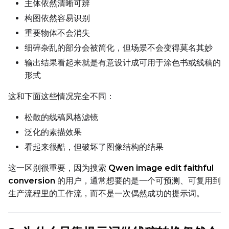
主体依然清晰可辨
构图依然容易识别
Weight Decay
重要物体不会消失
细碎杂乱的部分会被简化，但场景不会变得莫名其妙
输出结果看起来就是有意设计成可用于涂色书或线稿的
形式
Timestep Type
Weighted
这和下面这些情况完全不同：
Timestep Bias
松散的线稿风格滤镜
Balanced
泛化的素描效果
看起来很酷，但破坏了图像结构的结果
Loss Type
Mean Squared Error
这一区别很重要，因为搜索
Qwen image edit faithful
conversion
的用户，通常想要的是一个可预测、可复用到
EMA (Exponential Moving Avera
生产流程里的工作流，而不是一次偶然成功的提示词。
Toggle
Use EMA
Use EMA
Text Encoder Optimizations