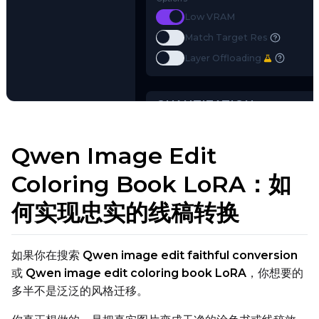
Use a Hugging Face repo ID (e.g.
o
⚠️ full URLs, .safetensors files, and 
Options
Toggle
Low VRAM
Low VRAM
Toggle
Match Target Res
Match Target Res
Try AI Toolkit
Toggle
Layer Offloading
Layer Offloading
Qwen Image Edit
Coloring Book LoRA：如
QUANTIZATION
何实现忠实的线稿转换
Transformer
qfloat8 (default)
Text Encoder
如果你在搜索
Qwen image edit faithful conversion
qfloat8 (default)
或
Qwen image edit coloring book LoRA
，你想要的
多半不是泛泛的风格迁移。
Compile Options
Toggle
Compile Model
Compile Model