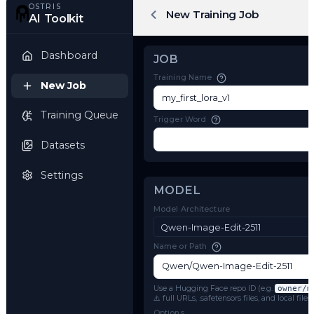
OSTRIS
New Training Job
AI Toolkit
Dashboard
JOB
Training Name
New Job
Training Queue
Trigger Word
Datasets
Settings
MODEL
Model Architecture
Qwen-Image-Edit-2511
Name or Path