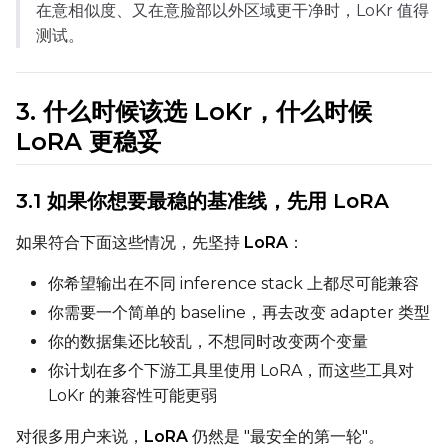
在意相似度、又在意脸部以外区域更干净时，LoKr 值得
测试。
Control Dataset 3
3. 什么时候该选 LoKr，什么时候
LoRA Weight
LoRA 更稳妥
3.1 如果你想要最稳的基准线，先用 LoRA
Num Repeats
如果符合下面这些情况，先坚持
LoRA
：
你希望输出在不同 inference stack 上都尽可能兼容
Default Caption
你需要一个简单的 baseline，再去改变 adapter 类型
你的数据集还比较乱，不想同时改变两个变量
你计划在多个下游工具里使用 LoRA，而这些工具对
Caption Dropout Rate
LoKr 的兼容性可能更弱
对很多用户来说，
LoRA
仍然是 "最安全的第一轮"。