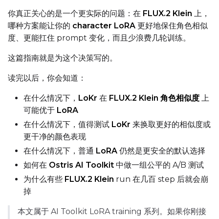
Toggle
Compile Model
Compile Model
你真正关心的是一个更实际的问题：在
FLUX.2 Klein
上，
哪种方案能让你的
character LoRA
更好地保住角色相似
度、更能扛住 prompt 变化，而且少浪费几轮训练。
TARGET
这篇指南就是为这个决策写的。
Target Type
LoRA
读完以后，你会知道：
Linear Rank
在什么情况下，
LoKr
在
FLUX.2 Klein 角色相似度
上
可能优于
LoRA
在什么情况下，值得测试
LoKr
来换取更好的相似度或
更干净的颜色表现
SAVE
在什么情况下，普通
LoRA
仍然是更安全的默认选择
Data Type
如何在
Ostris AI Toolkit
中做一组公平的 A/B 测试
BF16
为什么有些
FLUX.2 Klein
run 在几百 step 后就会崩
Save Every
掉
本文属于 AI Toolkit LoRA training 系列。如果你刚接