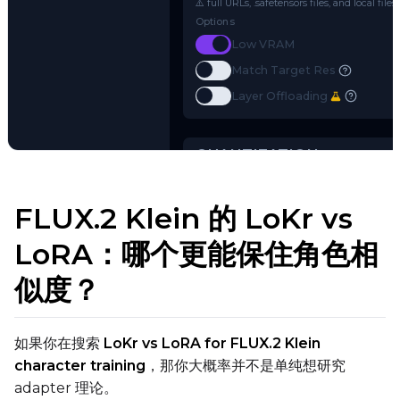
Name or Path
Use a Hugging Face repo ID (e.g.
o
⚠️ full URLs, .safetensors files, and 
Options
Toggle
Low VRAM
Low VRAM
Toggle
Match Target Res
Match Target Res
Try AI Toolkit
Toggle
Layer Offloading
Layer Offloading
FLUX.2 Klein 的 LoKr vs
LoRA：哪个更能保住角色相
QUANTIZATION
似度？
Transformer
qfloat8 (default)
Text Encoder
如果你在搜索
LoKr vs LoRA for FLUX.2 Klein
character training
，那你大概率并不是单纯想研究
qfloat8 (default)
adapter 理论。
Compile Options