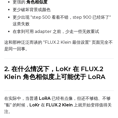
更强的
角色相似度
Text Encoder Optimizations
更少破坏背景或颜色
Toggle
Unload TE
Unload TE
更少出现 "step 500 看着不错，step 900 已经坏了"
Toggle
Cache Text Embe
Cache Text Embeddin
这类失败
在拿到可用 adapter 之前，少走一些无效重试
Regularization
这和那种泛泛而谈的 "FLUX.2 Klein 最佳设置" 页面完全不
Toggle
Differential Outp
Differential Output P
是同一回事。
Toggle
Blank Prompt Pr
Blank Prompt Preserv
Other
Toggle
Contrastive Guid
2. 在什么情况下，LoKr 在 FLUX.2
Contrastive Guidance 
Klein 角色相似度上可能优于 LoRA
VALIDATION
在实际中，当普通
LoRA
已经有点像，但还不够稳、不够
"黏" 的时候，
LoKr
在
FLUX.2 Klein
上就开始变得值得关
ADVANCED
注。