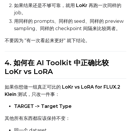
如果结果还是不够可靠，就用
LoKr
再跑一次同样的
SAMPLE
job。
Sample Every
用同样的 prompts、同样的 seed、同样的 preview
sampling、同样的 checkpoint 间隔来比较两者。
不要因为 "有一次看起来更好" 就下结论。
Sampler
FlowMatch
Guidance Scale
4. 如何在 AI Toolkit 中正确比较
LoKr vs LoRA
Sample Steps
如果你想做一组真正可比的
LoKr vs LoRA for FLUX.2
Klein
测试，只改一件事：
TARGET -> Target Type
Width
其他所有东西都应该保持不变：
Height
同一个 dataset