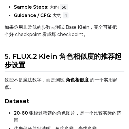
Sample Steps:
大约
50
Width
Guidance / CFG:
大约
4
如果你用非常低的步数去测试 Base Klein，完全可能把一
个好 checkpoint 看成坏 checkpoint。
Height
5. FLUX.2 Klein 角色相似度的推荐起
Seed
步设置
这些不是魔法数字，而是测试
角色相似度
的一个实用起
LoRA Scale
点。
Dataset
Prompt
20-60
张经过筛选的角色图片，是一个比较实际的范
围
优先保证脸部清晰、角度多样、光线多样