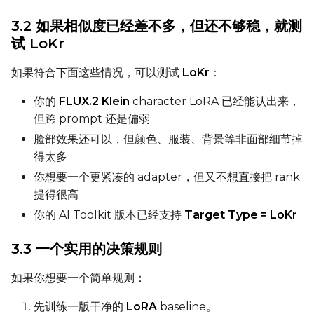
Settings
3.2 如果相似度已经差不多，但还不够稳，就测
Toggle
Cache Latents
Cache Latents
试 LoKr
Toggle
Is Regularizati
Is Regularization
如果符合下面这些情况，可以测试
LoKr
：
Flipping
Toggle
Flip X
Flip X
你的
FLUX.2 Klein
character LoRA 已经能认出来，
Toggle
Flip Y
Flip Y
但跨 prompt 还是偏弱
脸部效果还可以，但颜色、服装、背景等非面部细节掉
得太多
Resolutions
你想要一个更紧凑的 adapter，但又不想直接把 rank
Toggle
256
256
提得很高
Toggle
512
512
你的 AI Toolkit 版本已经支持
Target Type = LoKr
Toggle
768
768
3.3 一个实用的决策规则
如果你想要一个简单规则：
先训练一版干净的
LoRA
baseline。