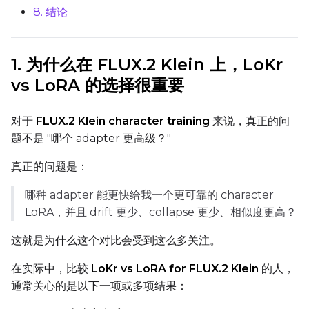
8. 结论
Learning Rate
1. 为什么在 FLUX.2 Klein 上，LoKr
Weight Decay
vs LoRA 的选择很重要
对于
FLUX.2 Klein character training
来说，真正的问
Timestep Type
题不是 "哪个 adapter 更高级？"
Weighted
真正的问题是：
Timestep Bias
Balanced
哪种 adapter 能更快给我一个更可靠的 character
LoRA，并且 drift 更少、collapse 更少、相似度更高？
Loss Type
Mean Squared Error
这就是为什么这个对比会受到这么多关注。
在实际中，比较
LoKr vs LoRA for FLUX.2 Klein
的人，
EMA (Exponential Moving Avera
通常关心的是以下一项或多项结果：
Toggle
Use EMA
Use EMA