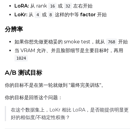
LoRA:
从 rank
或
左右开始
16
32
Height
LoKr:
从
或
这样的中等
factor
开始
4
8
分辨率
Seed
如果你想先做更稳妥的 smoke test，就从
开始
768
当 VRAM 允许、并且脸部细节是主要目标时，再用
1024
LoRA Scale
A/B 测试目标
你的目标不是在第一轮就做到 "最终完美训练"。
Prompt
你的目标是回答这个问题：
在这个数据集上，LoKr 相比 LoRA，是否能提供明显更
Width
好的相似度/不稳定性权衡？