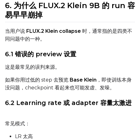
Height
6. 为什么 FLUX.2 Klein 9B 的 run 容
易早早崩掉
Seed
当用户说
FLUX.2 Klein collapse
时，通常指的是四类不
同问题中的一种。
6.1 错误的 preview 设置
LoRA Scale
这是最常见的误判来源。
如果你用过低的 step 去预览
Base Klein
，即使训练本身
Prompt
没问题，checkpoint 看起来也可能发虚、发噪。
6.2 Learning rate 或 adapter 容量太激进
Width
常见模式：
Height
LR 太高