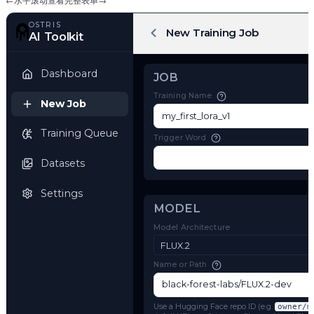
←
水平滚动查看完整表单
→
OSTRIS
New Training Job
AI Toolkit
Dashboard
JOB
Training Name
New Job
Training Queue
Trigger Word
Datasets
Settings
MODEL
Model Architecture
FLUX.2