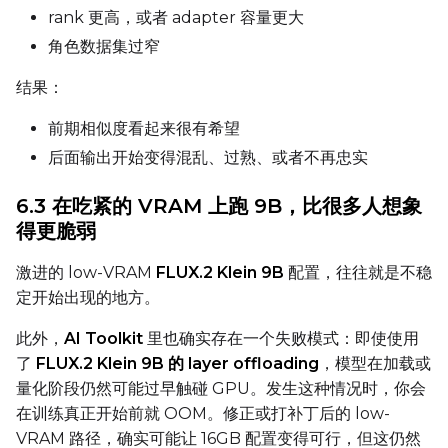
rank 更高，或者 adapter 容量更大
角色数据集过窄
Seed
结果：
前期相似度看起来很有希望
LoRA Scale
后面输出开始变得混乱、过熟、或者不再忠实
6.3 在吃紧的 VRAM 上跑 9B，比很多人想象
得更脆弱
Prompt
激进的 low-VRAM
FLUX.2 Klein 9B
配置，往往就是不稳
定开始出现的地方。
Width
此外，
AI Toolkit
里也确实存在一个失败模式：即使使用
了
FLUX.2 Klein 9B 的 layer offloading
，模型在加载或
Height
量化阶段仍然可能过早触碰 GPU。发生这种情况时，你会
在训练真正开始前就 OOM。修正或打补丁后的 low-
VRAM 路径，确实可能让 16GB 配置变得可行，但这仍然