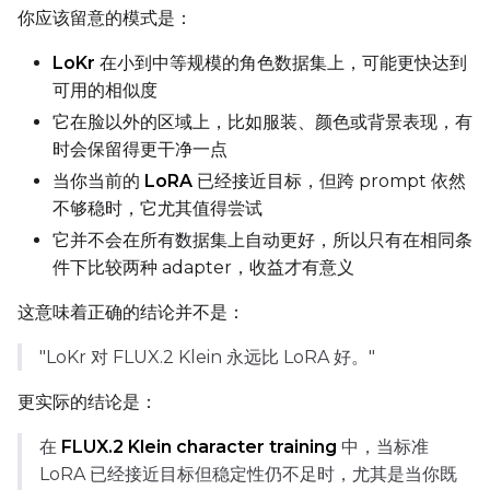
你应该留意的模式是：
DATASETS
LoKr
在小到中等规模的角色数据集上，可能更快达到
可用的相似度
You have no dataset
它在脸以外的区域上，比如服装、颜色或背景表现，有
The Target Dataset dropdow
时会保留得更干净一点
come back here.
当你当前的
LoRA
已经接近目标，但跨 prompt 依然
Upload a dataset
不够稳时，它尤其值得尝试
它并不会在所有数据集上自动更好，所以只有在相同条
Dataset
1
件下比较两种 adapter，收益才有意义
这意味着正确的结论并不是：
Target Dataset
Select...
"LoKr 对 FLUX.2 Klein 永远比 LoRA 好。"
Control Dataset 1
更实际的结论是：
在
FLUX.2 Klein character training
中，当标准
Control Dataset 2
LoRA 已经接近目标但稳定性仍不足时，尤其是当你既