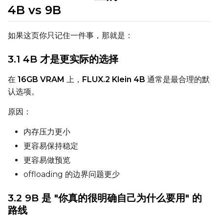
4B vs 9B
Settings
如果这页你只记住一件事，那就是：
Toggle
Cache Latents
Cache Latents
Toggle
Is Regularizati
Is Regularization
3.1 4B 才是更实际的选择
Flipping
在
16GB VRAM
上，
FLUX.2 Klein 4B
通常是最合理的默
Toggle
Flip X
Flip X
认选项。
Toggle
Flip Y
Flip Y
原因：
Resolutions
内存压力更小
Toggle
256
256
更容易保持稳定
Toggle
512
512
更容易做预览
Toggle
768
768
offloading 的边界问题更少
3.2 9B 是 "你真的很明确自己为什么要用" 的
路线