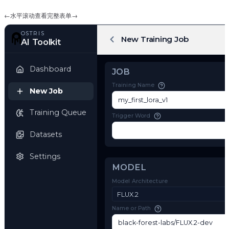
←
水平滚动查看完整表单
→
OSTRIS
New Training Job
AI Toolkit
Dashboard
JOB
Training Name
New Job
Training Queue
Trigger Word
Datasets
Settings
MODEL
Model Architecture