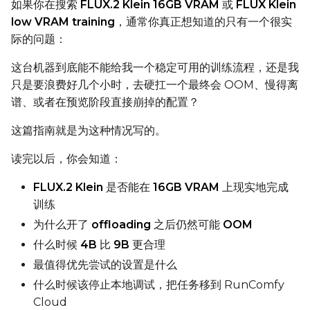
如果你在搜索
FLUX.2 Klein 16GB VRAM
或
FLUX Klein
Compile Options
low VRAM training
，通常你真正想知道的只有一个很实
Toggle
Compile Model
Compile Model
际的问题：
这台机器到底能不能给我一个稳定可用的训练流程，还是我
只是要浪费好几个小时，去硬扛一个最终会 OOM、慢得离
TARGET
谱、或者在预览阶段直接崩掉的配置？
Target Type
LoRA
这篇指南就是为这种情况写的。
Linear Rank
读完以后，你会知道：
FLUX.2 Klein
是否能在
16GB VRAM
上现实地完成
训练
为什么开了
offloading
之后仍然可能
OOM
SAVE
什么时候
4B
比
9B
更合理
Data Type
最值得优先尝试的设置是什么
BF16
什么时候该停止本地调试，把任务移到 RunComfy
Save Every
Cloud