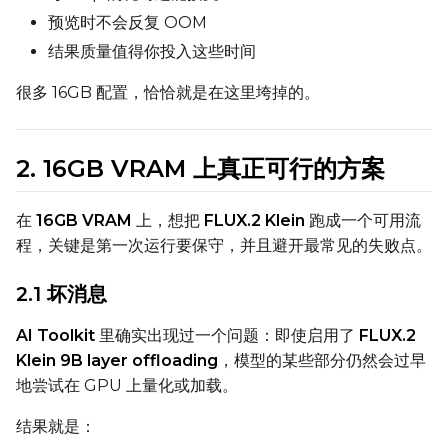
Toggle
Use EMA
Use EMA
预览时不会反复 OOM
结果质量值得你投入这些时间
Text Encoder Optimizations
Toggle
Unload TE
Unload TE
很多 16GB 配置，恰恰就是在这里垮掉的。
Toggle
Cache Text Embe
Cache Text Embeddin
2. 16GB VRAM 上真正可行的方案
Regularization
Toggle
Differential Outp
Differential Output P
在
16GB VRAM
上，想把
FLUX.2 Klein
跑成一个可用流
Toggle
Blank Prompt Pr
Blank Prompt Preserv
程，关键是第一次运行要保守，并且避开最常见的失败点。
Other
Toggle
Contrastive Guid
Contrastive Guidance 
2.1 坏消息
AI Toolkit
里确实出现过一个问题：即使启用了
FLUX.2
Klein 9B layer offloading
，模型的某些部分仍然会过早
VALIDATION
地尝试在 GPU 上量化或加载。
结果就是：
ADVANCED