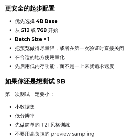
更安全的起步配置
Height
优先选择
4B Base
从
512
或
768
开始
Seed
Batch Size = 1
把预览做得尽量轻，或者在第一次验证时直接关闭
在合适的地方使用量化
Toggle
Walk Seed
Walk Seed
先启用低内存功能，而不是一上来就追求速度
Advanced Sampling
如果你还是想测试 9B
Toggle
Skip First Sample
Skip First Sample
第一次测试一定要小：
Toggle
Force First Samp
Force First Sample
小数据集
Toggle
Disable Sampling
Disable Sampling
低分辨率
先做简单的 T2I 风格训练
Sample Prompts (10)
不要用高负担的 preview sampling
Prompt