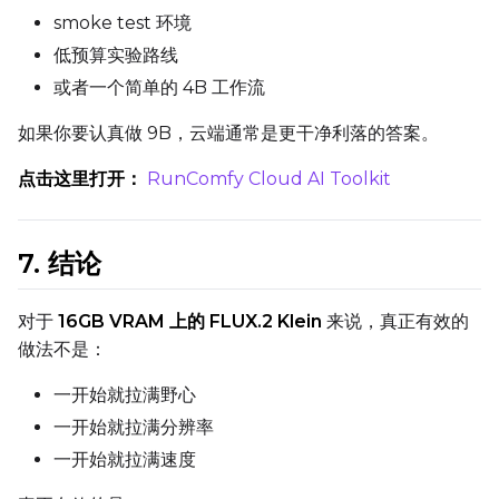
Height
smoke test 环境
低预算实验路线
或者一个简单的 4B 工作流
Seed
如果你要认真做 9B，云端通常是更干净利落的答案。
点击这里打开：
RunComfy Cloud AI Toolkit
LoRA Scale
7. 结论
Prompt
对于
16GB VRAM 上的 FLUX.2 Klein
来说，真正有效的
做法不是：
Width
一开始就拉满野心
一开始就拉满分辨率
一开始就拉满速度
Height