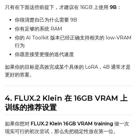
只有在下面这些前提下，才建议在 16GB 上使用
9B
：
SAMPLE
你很清楚自己为什么需要 9B
你有足够的系统 RAM
Sample Every
你的 AI Toolkit 版本已经正确支持相关的 low-VRAM
行为
Sampler
你愿意接受更慢的迭代速度
FlowMatch
如果你的目标是高效完成某个具体的 LoRA，4B 通常才是
Guidance Scale
更好的答案。
Sample Steps
4. FLUX.2 Klein 在 16GB VRAM 上
训练的推荐设置
如果你想对
FLUX.2 Klein 16GB VRAM training
做一次
Width
现实可行的初次尝试，那么先把稳定性放在第一位。