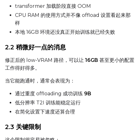
transformer 加载阶段直接 OOM
CPU RAM 的使用方式并不像 offload 设置看起来那
样
DATASETS
本地 16GB 环境还没真正开始训练就已经失败
You have no dataset
2.2 稍微好一点的消息
The Target Dataset dropdow
come back here.
修正后的 low-VRAM 路径，可以让
16GB
甚至更小的配置
Upload a dataset
工作得好得多。
当它能跑通时，通常会表现为：
Dataset
1
通过重度 offloading 成功训练
9B
低分辨率 T2I 训练能稳定运行
Target Dataset
在简化设置下速度还算合理
Select...
Control Dataset 1
2.3 关键限制
这个限制很容易被忽略：