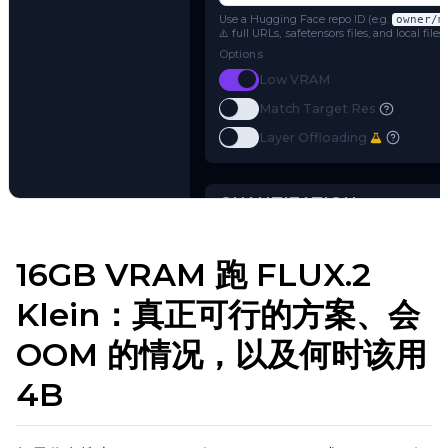
FLUX.2
Name or Path
Use a Hugging Face repo ID (e.g.
o
⚠️ full URLs, .safetensors files, and 
Options
Toggle
Low VRAM
Low VRAM
Toggle
Match Target Res
Match Target Res
Try AI Toolkit
Toggle
Layer Offloading
Layer Offloading
16GB VRAM 跑 FLUX.2
Klein：真正可行的方案、会
QUANTIZATION
OOM 的情况，以及何时该用
Transformer
4B
qfloat8 (default)
Text Encoder
qfloat8 (default)