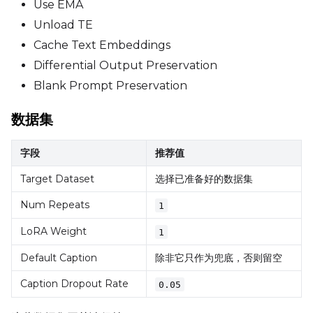
Use EMA
Advanced Sampling
Unload TE
Cache Text Embeddings
Toggle
Skip First Sample
Skip First Sample
Differential Output Preservation
Toggle
Force First Samp
Force First Sample
Blank Prompt Preservation
Toggle
Disable Sampling
Disable Sampling
数据集
Sample Prompts (4)
字段
推荐值
Prompt
Target Dataset
选择已准备好的数据集
Num Repeats
1
Width
LoRA Weight
1
Default Caption
除非它只作为兜底，否则留空
Height
Caption Dropout Rate
0.05