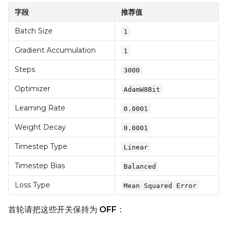
字段
推荐值
Sample Every
Batch Size
1
Gradient Accumulation
1
Sampler
Steps
FlowMatch
3000
Optimizer
AdamW8Bit
Guidance Scale
Learning Rate
0.0001
Weight Decay
Sample Steps
0.0001
Timestep Type
Linear
Timestep Bias
Balanced
Seed
Loss Type
Mean Squared Error
首轮请把这些开关保持为
OFF
：
Toggle
Walk Seed
Walk Seed