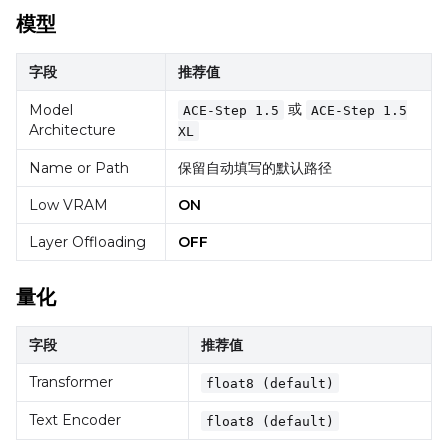
DATASETS
模型
You have no dataset
字段
推荐值
The Target Dataset dropdow
或
come back here.
Model
ACE-Step 1.5
ACE-Step 1.5
Architecture
XL
Upload a dataset
Name or Path
保留自动填写的默认路径
Low VRAM
ON
Dataset
1
Layer Offloading
OFF
Target Dataset
Select...
量化
LoRA Weight
字段
推荐值
Transformer
float8 (default)
Text Encoder
float8 (default)
Num Repeats