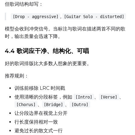
但歌词结构却写：
,
[Drop - aggressive]
[Guitar Solo - distorted]
模型会收到冲突信号。当标注与歌词在描述两首不同的歌
时，输出质量会迅速下降。
4.4 歌词应干净、结构化、可唱
好的歌词排版比大多数人想象的更重要。
推荐规则：
训练前移除 LRC 时间戳
使用清晰的分段标签，例如
、
、
[Intro]
[Verse]
、
、
[Chorus]
[Bridge]
[Outro]
让分段边界在视觉上分开
行长度保持相对一致
避免过长的散文式一行