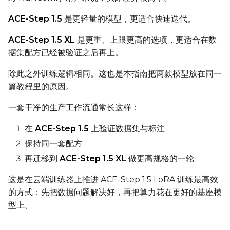
ACE-Step 1.5
是更轻量的模型，更适合快速迭代。
Weight Decay
ACE-Step 1.5 XL
是更重、上限更高的选项，更适合在数
据集配方已经被验证之后再上。
除此之外训练逻辑相同。这也是本指南把两款模型放在同一
Timestep Type
篇教程里的原因。
Linear
一套干净的生产工作流通常长这样：
Timestep Bias
Balanced
在
ACE-Step 1.5
上验证数据集与标注
保持同一套配方
Loss Type
再迁移到
ACE-Step 1.5 XL
做更高规格的一轮
Mean Squared Error
这是在云端训练器上推进 ACE-Step 1.5 LoRA 训练最高效
EMA (Exponential Moving Avera
的方式：先把数据问题解决好，再把算力花在更好的基座模
Toggle
Use EMA
型上。
Use EMA
Text Encoder Optimizations