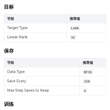
目标
Default Caption
字段
推荐值
Target Type
LoRA
Caption Dropout Rate
Linear Rank
32
保存
Settings
字段
推荐值
Toggle
Cache Latents
Cache Latents
Toggle
Is Regularizati
Data Type
Is Regularization
BF16
Save Every
250
Max Step Saves to Keep
4
训练
SAMPLE