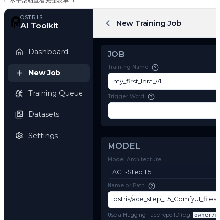
←
水平滚动查看完整表单
→
OSTRIS
New Training Job
AI Toolkit
Dashboard
JOB
Training Name
New Job
Training Queue
Trigger Word
Datasets
Settings
MODEL
Model Architecture
ACE-Step 1.5