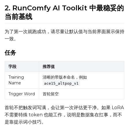
Toggle
Unload TE
Unload TE
2. RunComfy AI Toolkit 中最稳妥的
Toggle
Cache Text Embe
Cache Text Embeddin
当前基线
Regularization
为了第一次就跑成功，请尽量让默认值与当前界面展示保持
Toggle
Differential Outp
Differential Output P
一致。
Toggle
Blank Prompt Pr
Blank Prompt Preserv
任务
Other
Toggle
Contrastive Guid
Contrastive Guidance 
字段
推荐值
Training
清晰的带版本命名，例如
Name
ace15_altpop_v1
VALIDATION
Trigger Word
首轮留空
首轮不把触发词写满，会让第一次评估更干净。如果 LoRA
ADVANCED
不需要特殊 token 也能工作，说明是数据集在扛事，而不
是靠提示词小技巧。