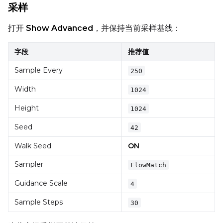
采样
打开
Show Advanced
，并保持当前采样基线：
LoRA Scale
字段
推荐值
Sample Every
250
Prompt
Width
1024
Height
1024
Width
Seed
42
Walk Seed
ON
Height
Sampler
FlowMatch
Guidance Scale
4
Seed
Sample Steps
30