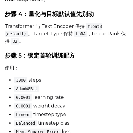
步骤 4：量化与目标默认值先别动
Transformer 与 Text Encoder 保持
float8
。Target Type 保持
，Linear Rank 保
(default)
LoRA
持
。
32
步骤 5：锁定首轮训练配方
使用：
steps
3000
AdamW8Bit
learning rate
0.0001
weight decay
0.0001
timestep type
Linear
timestep bias
Balanced
loss
Mean Squared Error