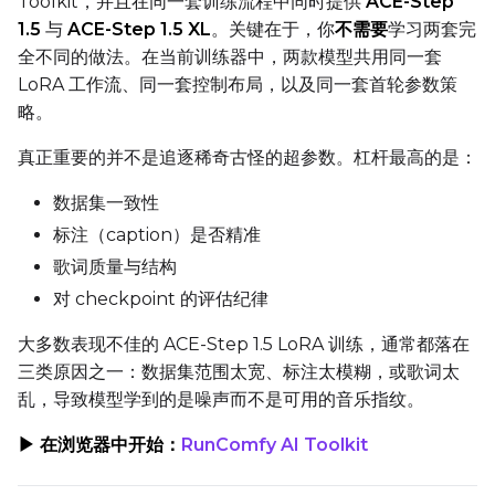
Toolkit，并且在同一套训练流程中同时提供
ACE-Step
1.5
与
ACE-Step 1.5 XL
。关键在于，你
不需要
学习两套完
全不同的做法。在当前训练器中，两款模型共用同一套
TARGET
LoRA 工作流、同一套控制布局，以及同一套首轮参数策
Target Type
略。
LoRA
真正重要的并不是追逐稀奇古怪的超参数。杠杆最高的是：
Linear Rank
数据集一致性
标注（caption）是否精准
歌词质量与结构
SAVE
对 checkpoint 的评估纪律
Data Type
大多数表现不佳的 ACE-Step 1.5 LoRA 训练，通常都落在
BF16
三类原因之一：数据集范围太宽、标注太模糊，或歌词太
Save Every
乱，导致模型学到的是噪声而不是可用的音乐指纹。
▶ 在浏览器中开始：
RunComfy AI Toolkit
Max Step Saves to Keep