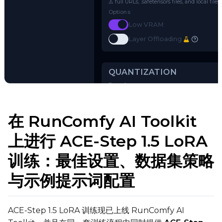
Name or Path
Use a Hugging Face repo ID (e.g.
o
⚠️ full URLs, .safetensors files, and 
Options
Toggle
Low VRAM
Low VRAM
Toggle
Layer Offloading
Layer Offloading
Try AI Toolkit
在 RunComfy AI Toolkit
QUANTIZATION
上进行 ACE-Step 1.5 LoRA
Transformer
训练：最佳设置、数据集策略
qfloat8 (default)
Text Encoder
与示例提示词配置
qfloat8 (default)
Compile Options
ACE-Step 1.5 LoRA 训练现已上线 RunComfy AI
Toggle
Compile Model
Compile Model