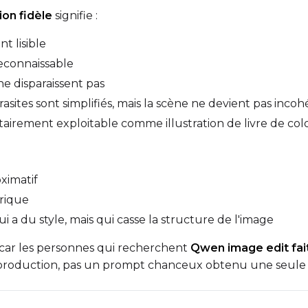
Toggle
768
Toggle
1536
768
1536
on fidèle
signifie :
nt lisible
reconnaissable
ne disparaissent pas
rasites sont simplifiés, mais la scène ne devient pas inco
SAMPLE
ntairement exploitable comme illustration de livre de co
Sample Every
Width
oximatif
Sampler
Height
érique
FlowMatch
i a du style, mais qui casse la structure de l'image
Guidance Scale
 car les personnes qui recherchent
Qwen image edit fai
en production, pas un prompt chanceux obtenu une seule f
Sample Steps