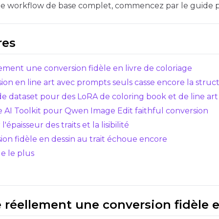
 le workflow de base complet, commencez par le guide p
Select...
Control Dataset 1
res
Control Dataset 2
llement une conversion fidèle en livre de coloriage
ion en line art avec prompts seuls casse encore la struc
Control Dataset 3
de dataset pour des LoRA de coloring book et de line art
te AI Toolkit pour Qwen Image Edit faithful conversion
paisseur des traits et la lisibilité
LoRA Weight
ion fidèle en dessin au trait échoue encore
e le plus
Resolutions
Toggle
256
Toggle
1024
256
1024
ie réellement une conversion fidèle e
Toggle
512
Toggle
1280
512
1280