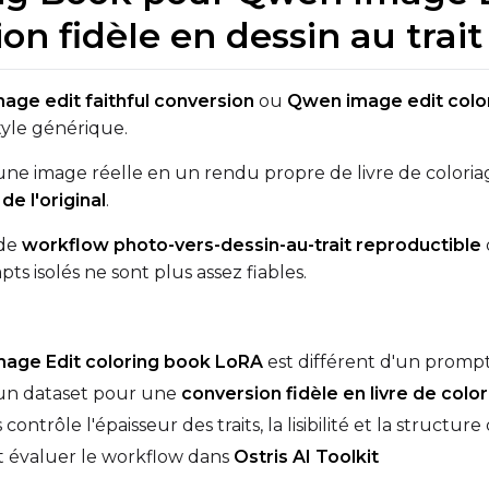
on fidèle en dessin au trait
VALIDATION
age edit faithful conversion
ou
Qwen image edit colo
tyle générique.
ADVANCED
ne image réelle en un rendu propre de livre de coloriag
 de l'original
.
 de
workflow photo-vers-dessin-au-trait reproductible
DATASETS
s isolés ne sont plus assez fiables.
You have no datasets yet
The Target Dataset dropdown below stays empty until at least o
here.
age Edit coloring book LoRA
est différent d'un prompt
un dataset pour une
conversion fidèle en livre de colo
Dataset
1
trôle l'épaisseur des traits, la lisibilité et la structure
 évaluer le workflow dans
Ostris AI Toolkit
Target Dataset
Num Repeats