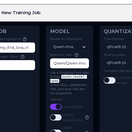
New Training Job
JOB
MODEL
Model Architecture
Training Name
Qwen-Image-Edit-2511
Name or Path
Trigger Word
Use a Hugging Face repo
ID (e.g.
owner/model-
name
).
⚠️ full URLs, .safetensors
files, and local files are
not supported.
Options