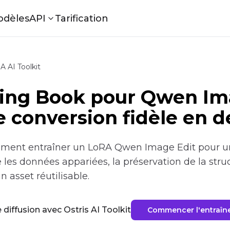
odèles
API
Tarification
 AI Toolkit
ring Book pour Qwen Im
 conversion fidèle en de
ment entraîner un LoRA Qwen Image Edit pour une
re les données appariées, la préservation de la stru
n asset réutilisable.
diffusion avec Ostris AI Toolkit
Commencer l'entraî