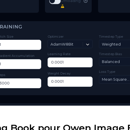
Toggle
Low VRAM
Low VRAM
Match
Toggle
Match Target Res
Target Res
Layer
Toggle
Layer Offloading
Offloading
TRAINING
Batch Size
Optimizer
Ti
AdamW8Bit
Learning Rate
Ti
Gradient Accumulation
Lo
Weight Decay
Steps
ng Book pour Qwen Image E