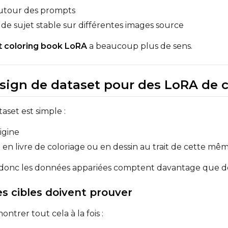
autour des prompts
Width
Height
Seed
de sujet stable sur différentes images source
 coloring book LoRA
a beaucoup plus de sens.
Prompt
esign de dataset pour des LoRA de c
Width
Height
Seed
aset est simple :
igine
e en livre de coloriage ou en dessin au trait de cette m
Prompt
, donc les données appariées comptent davantage que des
Width
Height
Seed
es cibles doivent prouver
ntrer tout cela à la fois :