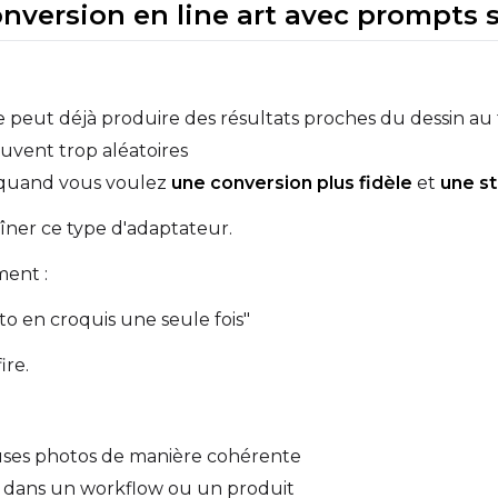
onversion en line art avec prompts 
Sample Prompts (10)
Prompt
peut déjà produire des résultats proches du dessin au t
souvent trop aléatoires
Width
Height
Seed
e quand vous voulez
une conversion plus fidèle
et
une st
raîner ce type d'adaptateur.
Prompt
ment :
o en croquis une seule fois"
Width
Height
Seed
ire.
Prompt
ses photos de manière cohérente
n dans un workflow ou un produit