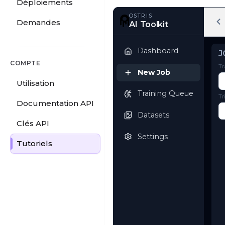
Déploiements
Demandes
OSTRIS
AI Toolkit
COMPTE
Dashboard
Utilisation
Documentation API
New Job
Clés API
Training Queue
Tutoriels
Datasets
Settings