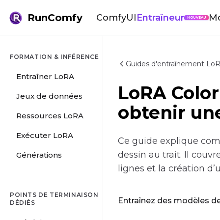
RunComfy
ComfyUI
Entraîneur
M
NOUVEAU
FORMATION & INFÉRENCE
Guides d'entraînement LoRA
Entraîner LoRA
LoRA Colo
Jeux de données
obtenir une
Ressources LoRA
Exécuter LoRA
Ce guide explique com
dessin au trait. Il couv
Générations
lignes et la création d’u
POINTS DE TERMINAISON
Entraînez des modèles de 
DÉDIÉS