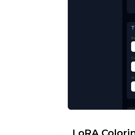
Try AI Toolkit
LoRA Colori