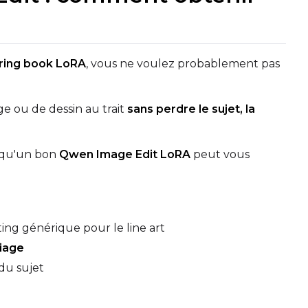
ring book LoRA
, vous ne voulez probablement pas
e ou de dessin au trait
sans perdre le sujet, la
qu'un bon
Qwen Image Edit LoRA
peut vous
Upload a 
ne dataset has files in it. Upload one first, then come back
ing générique pour le line art
riage
 du sujet
Default Caption
Settings