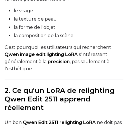
ADVANCED
le visage
la texture de peau
la forme de l'objet
DATASETS
la composition de la scène
You have no dataset
C'est pourquoi les utilisateurs qui recherchent
The Target Dataset dropdow
Qwen image edit lighting LoRA
s'intéressent
come back here.
généralement à la
précision
, pas seulement à
Upload a dataset
l'esthétique.
Dataset
1
2. Ce qu'un LoRA de relighting
Qwen Edit 2511 apprend
Target Dataset
réellement
Select...
Control Dataset 1
Un bon
Qwen Edit 2511 relighting LoRA
ne doit pas