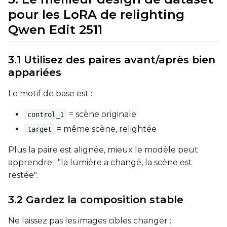
pour les LoRA de relighting
Qwen Edit 2511
SAMPLE
3.1 Utilisez des paires avant/après bien
Sample Every
appariées
Le motif de base est :
Sampler
FlowMatch
= scène originale
control_1
= même scène, relightée
target
Guidance Scale
Plus la paire est alignée, mieux le modèle peut
apprendre : "la lumière a changé, la scène est
Sample Steps
restée".
3.2 Gardez la composition stable
Width
Ne laissez pas les images cibles changer :