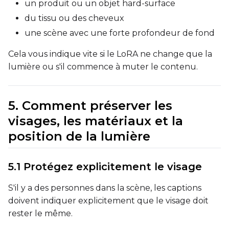
un produit ou un objet hard-surface
Height
du tissu ou des cheveux
une scène avec une forte profondeur de fond
Cela vous indique vite si le LoRA ne change que la
Seed
lumière ou s'il commence à muter le contenu.
LoRA Scale
5. Comment préserver les
visages, les matériaux et la
position de la lumière
Prompt
5.1 Protégez explicitement le visage
Width
S'il y a des personnes dans la scène, les captions
doivent indiquer explicitement que le visage doit
rester le même.
Height