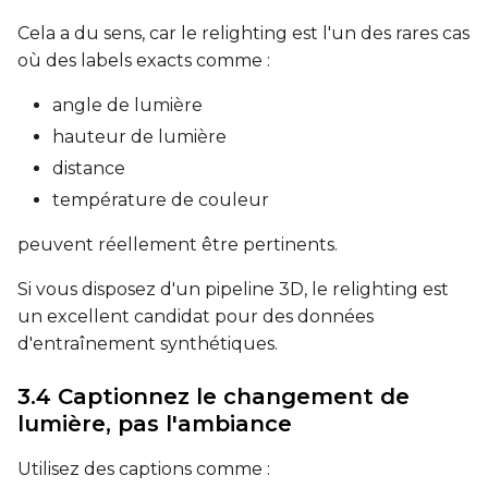
Prompt
Cela a du sens, car le relighting est l'un des rares cas
où des labels exacts comme :
angle de lumière
Width
hauteur de lumière
distance
Height
température de couleur
peuvent réellement être pertinents.
Seed
Si vous disposez d'un pipeline 3D, le relighting est
un excellent candidat pour des données
d'entraînement synthétiques.
LoRA Scale
3.4 Captionnez le changement de
lumière, pas l'ambiance
Utilisez des captions comme :
Prompt