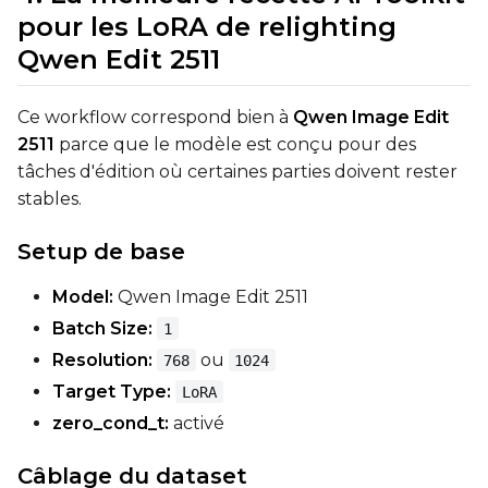
pour les LoRA de relighting
Width
Qwen Edit 2511
Ce workflow correspond bien à
Qwen Image Edit
Height
2511
parce que le modèle est conçu pour des
tâches d'édition où certaines parties doivent rester
stables.
Seed
Setup de base
LoRA Scale
Model:
Qwen Image Edit 2511
Batch Size:
1
Resolution:
ou
768
1024
Target Type:
LoRA
Prompt
zero_cond_t:
activé
Câblage du dataset
Width