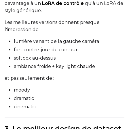
davantage à un
LoRA de contrôle
qu'à un LoRA de
style générique.
Les meilleures versions donnent presque
Settings
l'impression de :
Toggle
Cache Latents
Cache Latents
Toggle
Is Regularizati
Is Regularization
lumière venant de la gauche caméra
Flipping
fort contre-jour de contour
Toggle
Flip X
Flip X
softbox au-dessus
Toggle
Flip Y
Flip Y
ambiance froide + key light chaude
et pas seulement de :
Resolutions
moody
Toggle
256
256
dramatic
Toggle
512
512
cinematic
Toggle
768
768
3. Le meilleur design de dataset