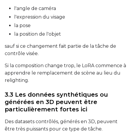
l'angle de caméra
Height
l'expression du visage
la pose
la position de l'objet
Seed
sauf si ce changement fait partie de la tâche de
contrôle visée.
Toggle
Walk Seed
Walk Seed
Si la composition change trop, le LoRA commence à
apprendre le remplacement de scène au lieu du
relighting.
Advanced Sampling
3.3 Les données synthétiques ou
Toggle
Skip First Sample
Skip First Sample
générées en 3D peuvent être
Toggle
Force First Samp
Force First Sample
particulièrement fortes ici
Toggle
Disable Sampling
Disable Sampling
Des datasets contrôlés, générés en 3D, peuvent
être très puissants pour ce type de tâche.
Sample Prompts (10)