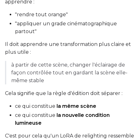
apprendre :
Control Dataset 2
"rendre tout orange"
"appliquer un grade cinématographique
partout"
Control Dataset 3
Il doit apprendre une transformation plus claire et
plus utile :
LoRA Weight
à partir de cette scène, changer l'éclairage de
façon contrôlée tout en gardant la scène elle-
même stable
Num Repeats
Cela signifie que la règle d'édition doit séparer :
ce qui constitue
la même scène
Default Caption
ce qui constitue
la nouvelle condition
lumineuse
C'est pour cela qu'un LoRA de relighting ressemble
Caption Dropout Rate