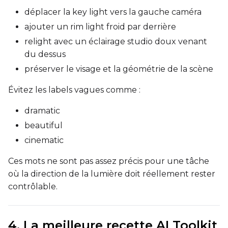
déplacer la key light vers la gauche caméra
ajouter un rim light froid par derrière
Width
relight avec un éclairage studio doux venant
du dessus
préserver le visage et la géométrie de la scène
Height
Évitez les labels vagues comme :
dramatic
Seed
beautiful
cinematic
LoRA Scale
Ces mots ne sont pas assez précis pour une tâche
où la direction de la lumière doit réellement rester
contrôlable.
Prompt
4. La meilleure recette AI Toolkit