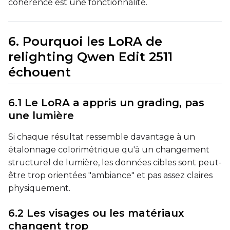
Seed
cohérence est une fonctionnalité.
6. Pourquoi les LoRA de
LoRA Scale
relighting Qwen Edit 2511
échouent
Prompt
6.1 Le LoRA a appris un grading, pas
une lumière
Width
Si chaque résultat ressemble davantage à un
étalonnage colorimétrique qu'à un changement
structurel de lumière, les données cibles sont peut-
Height
être trop orientées "ambiance" et pas assez claires
physiquement.
6.2 Les visages ou les matériaux
Seed
changent trop