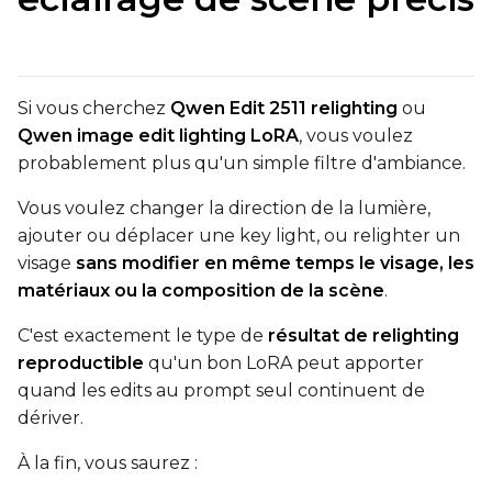
Text Encoder
qfloat8 (default)
Compile Options
Si vous cherchez
Qwen Edit 2511 relighting
ou
Toggle
Compile Model
Compile Model
Qwen image edit lighting LoRA
, vous voulez
probablement plus qu'un simple filtre d'ambiance.
TARGET
Vous voulez changer la direction de la lumière,
ajouter ou déplacer une key light, ou relighter un
Target Type
visage
sans modifier en même temps le visage, les
LoRA
matériaux ou la composition de la scène
.
Linear Rank
C'est exactement le type de
résultat de relighting
reproductible
qu'un bon LoRA peut apporter
quand les edits au prompt seul continuent de
dériver.
SAVE
Data Type
À la fin, vous saurez :
BF16