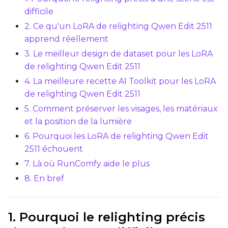
difficile
Optimizer
2. Ce qu'un LoRA de relighting Qwen Edit 2511
AdamW8Bit
apprend réellement
3. Le meilleur design de dataset pour les LoRA
Learning Rate
de relighting Qwen Edit 2511
4. La meilleure recette AI Toolkit pour les LoRA
Weight Decay
de relighting Qwen Edit 2511
5. Comment préserver les visages, les matériaux
et la position de la lumière
6. Pourquoi les LoRA de relighting Qwen Edit
Timestep Type
2511 échouent
Weighted
7. Là où RunComfy aide le plus
Timestep Bias
8. En bref
Balanced
Loss Type
1. Pourquoi le relighting précis
Mean Squared Error