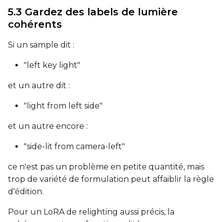
5.3 Gardez des labels de lumière
Seed
cohérents
Si un sample dit :
LoRA Scale
"left key light"
et un autre dit :
"light from left side"
Prompt
et un autre encore :
Width
"side-lit from camera-left"
ce n'est pas un problème en petite quantité, mais
trop de variété de formulation peut affaiblir la règle
Height
d'édition.
Pour un LoRA de relighting aussi précis, la