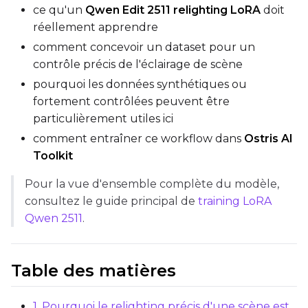
ce qu'un
Qwen Edit 2511 relighting LoRA
doit
Save Every
réellement apprendre
comment concevoir un dataset pour un
contrôle précis de l'éclairage de scène
Max Step Saves to Keep
pourquoi les données synthétiques ou
fortement contrôlées peuvent être
particulièrement utiles ici
comment entraîner ce workflow dans
Ostris AI
TRAINING
Toolkit
Batch Size
Pour la vue d'ensemble complète du modèle,
consultez le guide principal de
training LoRA
Qwen 2511
.
Gradient Accumulation
Table des matières
Steps
1. Pourquoi le relighting précis d'une scène est