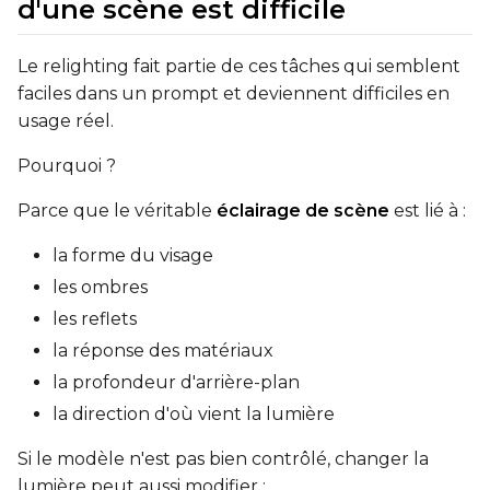
d'une scène est difficile
EMA (Exponential Moving Avera
Le relighting fait partie de ces tâches qui semblent
Toggle
Use EMA
Use EMA
faciles dans un prompt et deviennent difficiles en
usage réel.
Text Encoder Optimizations
Toggle
Cache Text Embe
Cache Text Embeddin
Pourquoi ?
Regularization
Parce que le véritable
éclairage de scène
est lié à :
Toggle
Differential Outp
Differential Output P
la forme du visage
Toggle
Blank Prompt Pr
Blank Prompt Preserv
les ombres
Other
les reflets
Toggle
Contrastive Guid
Contrastive Guidance 
la réponse des matériaux
la profondeur d'arrière-plan
la direction d'où vient la lumière
VALIDATION
Si le modèle n'est pas bien contrôlé, changer la
lumière peut aussi modifier :