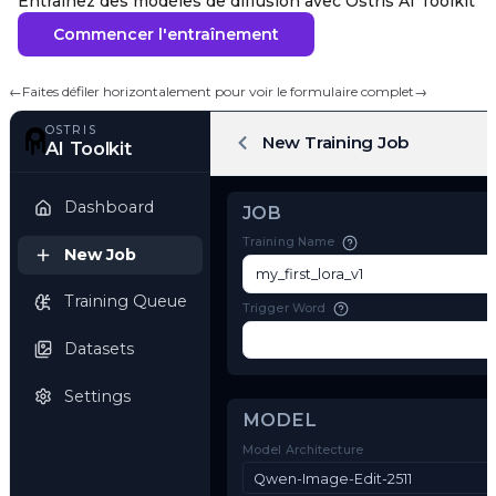
Entraînez des modèles de diffusion avec Ostris AI Toolkit
Commencer l'entraînement
←
Faites défiler horizontalement pour voir le formulaire complet
→
OSTRIS
New Training Job
AI Toolkit
Dashboard
JOB
Training Name
New Job
Training Queue
Trigger Word
Datasets
Settings