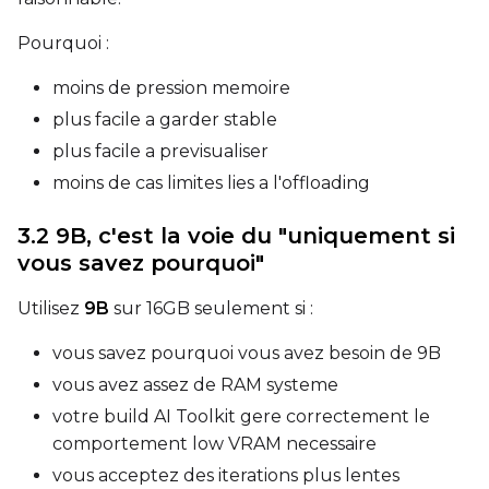
Pourquoi :
Width
moins de pression memoire
plus facile a garder stable
Height
plus facile a previsualiser
moins de cas limites lies a l'offloading
Seed
3.2 9B, c'est la voie du "uniquement si
vous savez pourquoi"
Utilisez
9B
sur 16GB seulement si :
Toggle
Walk Seed
Walk Seed
vous savez pourquoi vous avez besoin de 9B
Advanced Sampling
vous avez assez de RAM systeme
votre build AI Toolkit gere correctement le
Toggle
Skip First Sample
Skip First Sample
comportement low VRAM necessaire
Toggle
Force First Samp
Force First Sample
vous acceptez des iterations plus lentes