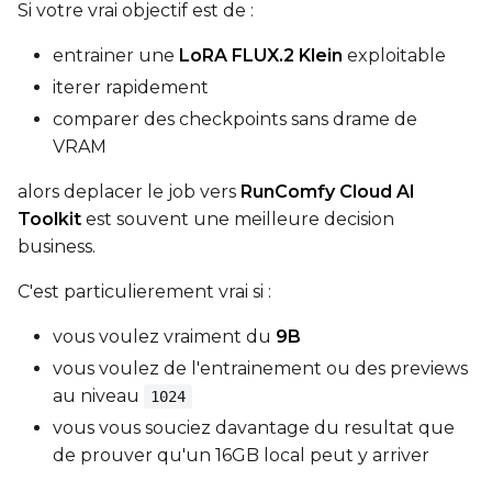
Si votre vrai objectif est de :
Height
entrainer une
LoRA FLUX.2 Klein
exploitable
iterer rapidement
Seed
comparer des checkpoints sans drame de
VRAM
alors deplacer le job vers
RunComfy Cloud AI
LoRA Scale
Toolkit
est souvent une meilleure decision
business.
C'est particulierement vrai si :
Prompt
vous voulez vraiment du
9B
vous voulez de l'entrainement ou des previews
Width
au niveau
1024
vous vous souciez davantage du resultat que
de prouver qu'un 16GB local peut y arriver
Height