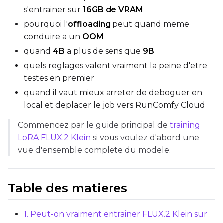
Data Type
s'entrainer sur
16GB de VRAM
BF16
pourquoi l'
offloading
peut quand meme
Save Every
conduire a un
OOM
quand
4B
a plus de sens que
9B
Max Step Saves to Keep
quels reglages valent vraiment la peine d'etre
testes en premier
quand il vaut mieux arreter de deboguer en
local et deplacer le job vers RunComfy Cloud
TRAINING
Commencez par le guide principal de
training
LoRA FLUX.2 Klein
si vous voulez d'abord une
Batch Size
vue d'ensemble complete du modele.
Gradient Accumulation
Table des matieres
1. Peut-on vraiment entrainer FLUX.2 Klein sur
Steps