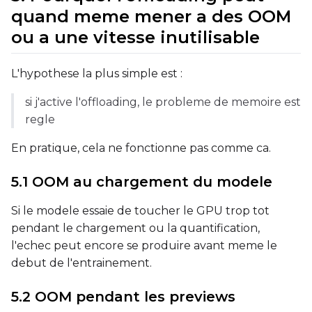
quand meme mener a des OOM
ou a une vitesse inutilisable
Width
L'hypothese la plus simple est :
Height
si j'active l'offloading, le probleme de memoire est
regle
En pratique, cela ne fonctionne pas comme ca.
Seed
5.1 OOM au chargement du modele
LoRA Scale
Si le modele essaie de toucher le GPU trop tot
pendant le chargement ou la quantification,
l'echec peut encore se produire avant meme le
debut de l'entrainement.
Prompt
5.2 OOM pendant les previews