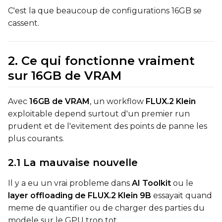
VALIDATION
C'est la que beaucoup de configurations 16GB se
cassent.
ADVANCED
2. Ce qui fonctionne vraiment
sur 16GB de VRAM
DATASETS
Avec
16GB de VRAM
, un workflow
FLUX.2 Klein
You have no dataset
exploitable depend surtout d'un premier run
The Target Dataset dropdow
prudent et de l'evitement des points de panne les
come back here.
plus courants.
Upload a dataset
2.1 La mauvaise nouvelle
Dataset
1
Il y a eu un vrai probleme dans
AI Toolkit
ou le
layer offloading de FLUX.2 Klein 9B
essayait quand
meme de quantifier ou de charger des parties du
Target Dataset
modele sur le GPU trop tot.