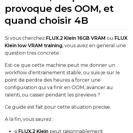
provoque des OOM, et
qfloat8 (default)
quand choisir 4B
Text Encoder
qfloat8 (default)
Compile Options
Si vous cherchez
FLUX.2 Klein 16GB VRAM
ou
FLUX
Toggle
Compile Model
Compile Model
Klein low VRAM training
, vous avez en general une
question tres concrete :
TARGET
Est-ce que cette machine peut me donner un
workflow d'entrainement stable, ou suis-je sur le
Target Type
point de perdre des heures a forcer une
LoRA
configuration qui va finir en OOM, avancer au
Linear Rank
ralenti, ou casser pendant les previews ?
Ce guide est fait pour cette situation precise.
A la fin, vous saurez :
SAVE
si
FLUX.2 Klein
peut raisonnablement