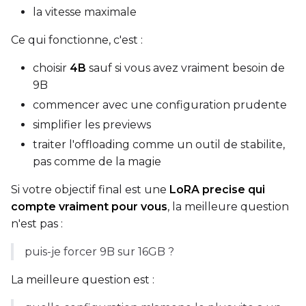
la vitesse maximale
Seed
Ce qui fonctionne, c'est :
choisir
4B
sauf si vous avez vraiment besoin de
LoRA Scale
9B
commencer avec une configuration prudente
simplifier les previews
Prompt
traiter l'offloading comme un outil de stabilite,
pas comme de la magie
Si votre objectif final est une
LoRA precise qui
Width
compte vraiment pour vous
, la meilleure question
n'est pas :
Height
puis-je forcer 9B sur 16GB ?
La meilleure question est :
Seed