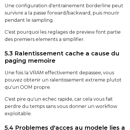
Width
Une configuration d'entrainement borderline peut
survivre a la passe forward/backward, puis mourir
pendant le sampling.
Height
C'est pourquoi les reglages de preview font partie
des premiers elements a simplifier.
Seed
5.3 Ralentissement cache a cause du
paging memoire
Une fois la VRAM effectivement depassee, vous
LoRA Scale
pouvez obtenir un ralentissement extreme plutot
qu'un OOM propre.
C'est pire qu'un echec rapide, car cela vous fait
Prompt
perdre du temps sans vous donner un workflow
exploitable.
Width
5.4 Problemes d'acces au modele lies a