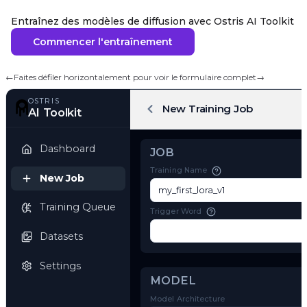
Entraînez des modèles de diffusion avec Ostris AI Toolkit
Commencer l'entraînement
←
Faites défiler horizontalement pour voir le formulaire complet
→
OSTRIS
New Training Job
AI Toolkit
Dashboard
JOB
Training Name
New Job
Training Queue
Trigger Word
Datasets