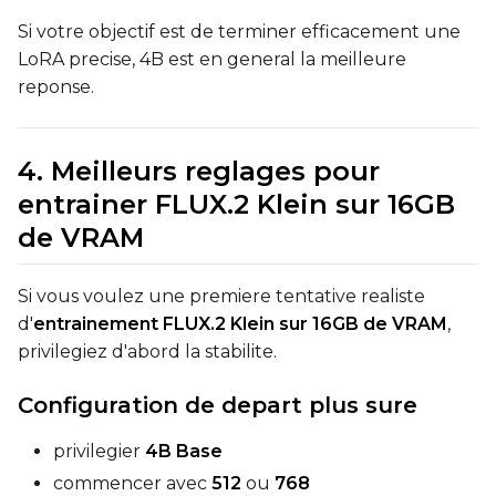
Toggle
Disable Sampling
Disable Sampling
Si votre objectif est de terminer efficacement une
LoRA precise, 4B est en general la meilleure
Sample Prompts (10)
reponse.
Prompt
4. Meilleurs reglages pour
Width
entrainer FLUX.2 Klein sur 16GB
de VRAM
Height
Si vous voulez une premiere tentative realiste
d'
entrainement FLUX.2 Klein sur 16GB de VRAM
,
privilegiez d'abord la stabilite.
Seed
Configuration de depart plus sure
privilegier
4B Base
LoRA Scale
commencer avec
512
ou
768