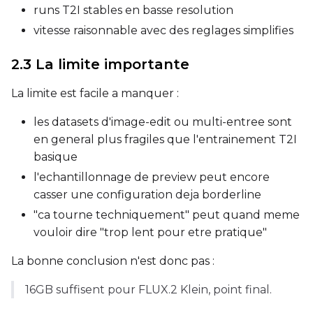
runs T2I stables en basse resolution
vitesse raisonnable avec des reglages simplifies
Caption Dropout Rate
2.3 La limite importante
La limite est facile a manquer :
Settings
Toggle
Cache Latents
Cache Latents
les datasets d'image-edit ou multi-entree sont
en general plus fragiles que l'entrainement T2I
Toggle
Is Regularizati
Is Regularization
basique
Flipping
l'echantillonnage de preview peut encore
Toggle
Flip X
Flip X
casser une configuration deja borderline
Toggle
Flip Y
Flip Y
"ca tourne techniquement" peut quand meme
vouloir dire "trop lent pour etre pratique"
Resolutions
La bonne conclusion n'est donc pas :
Toggle
256
256
Toggle
512
512
16GB suffisent pour FLUX.2 Klein, point final.
Toggle
768
768