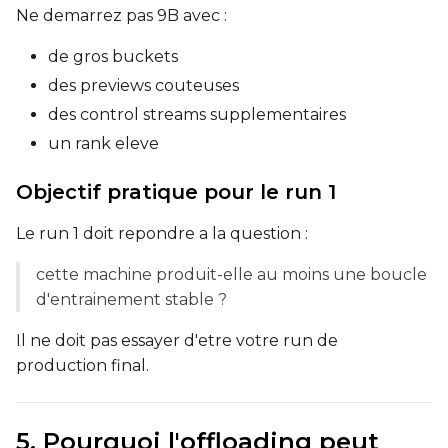
Ne demarrez pas 9B avec :
Prompt
de gros buckets
des previews couteuses
Width
des control streams supplementaires
un rank eleve
Height
Objectif pratique pour le run 1
Le run 1 doit repondre a la question :
Seed
cette machine produit-elle au moins une boucle
d'entrainement stable ?
LoRA Scale
Il ne doit pas essayer d'etre votre run de
production final.
Prompt
5. Pourquoi l'offloading peut