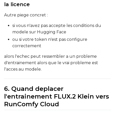
la licence
Autre piege concret :
Height
si vous n'avez pas accepte les conditions du
modele sur Hugging Face
Seed
ou si votre token n'est pas configure
correctement
alors l'echec peut ressembler a un probleme
LoRA Scale
d'entrainement alors que le vrai probleme est
l'acces au modele.
Prompt
6. Quand deplacer
l'entrainement FLUX.2 Klein vers
Width
RunComfy Cloud