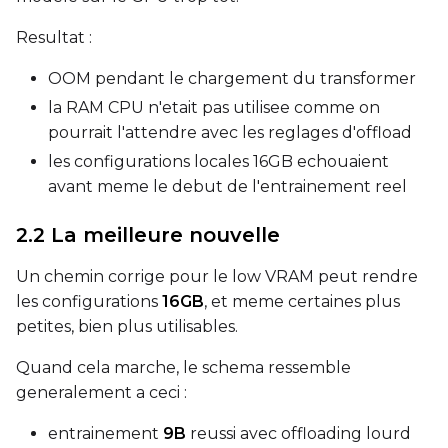
Select...
Resultat :
Control Dataset 1
OOM pendant le chargement du transformer
la RAM CPU n'etait pas utilisee comme on
Control Dataset 2
pourrait l'attendre avec les reglages d'offload
les configurations locales 16GB echouaient
Control Dataset 3
avant meme le debut de l'entrainement reel
2.2 La meilleure nouvelle
LoRA Weight
Un chemin corrige pour le low VRAM peut rendre
les configurations
16GB
, et meme certaines plus
petites, bien plus utilisables.
Num Repeats
Quand cela marche, le schema ressemble
generalement a ceci :
Default Caption
entrainement
9B
reussi avec offloading lourd