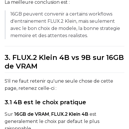
La meilleure conclusion est :
16GB peuvent convenir a certains workflows
d'entrainement FLUX.2 Klein, mais seulement
avec le bon choix de modele, la bonne strategie
memoire et des attentes realistes.
SAMPLE
Sample Every
3. FLUX.2 Klein 4B vs 9B sur 16GB
de VRAM
Sampler
S'il ne faut retenir qu'une seule chose de cette
FlowMatch
page, retenez celle-ci :
Guidance Scale
3.1 4B est le choix pratique
Sur
16GB de VRAM
,
FLUX.2 Klein 4B
est
Sample Steps
generalement le choix par defaut le plus
raisonnable.