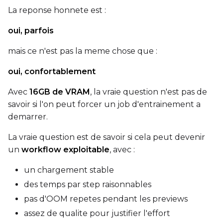
La reponse honnete est :
Mean Squared Error
oui, parfois
EMA (Exponential Moving Avera
mais ce n'est pas la meme chose que :
Toggle
Use EMA
Use EMA
oui, confortablement
Text Encoder Optimizations
Toggle
Unload TE
Unload TE
Avec
16GB de VRAM
, la vraie question n'est pas de
Toggle
Cache Text Embe
Cache Text Embeddin
savoir si l'on peut forcer un job d'entrainement a
demarrer.
Regularization
La vraie question est de savoir si cela peut devenir
Toggle
Differential Outp
Differential Output P
un
workflow exploitable
, avec :
Toggle
Blank Prompt Pr
Blank Prompt Preserv
un chargement stable
Other
des temps par step raisonnables
Toggle
Contrastive Guid
Contrastive Guidance 
pas d'OOM repetes pendant les previews
assez de qualite pour justifier l'effort