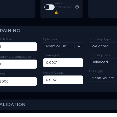
files, and local files are
not supported.
Options
Toggle
Low VRAM
Low VRAM
Layer
Toggle
Layer Offloading
Offloading
TRAINING
Batch Size
Optimizer
Ti
AdamW8Bit
Learning Rate
Ti
Gradient Accumulation
Lo
Weight Decay
Steps