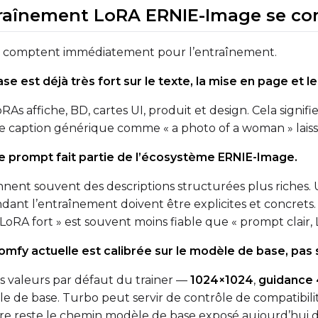
ntraînement LoRA ERNIE-Image se c
SAMPLE
Sample Every
Width
ge comptent immédiatement pour l’entraînement.
e est déjà très fort sur le texte, la mise en page et le 
Sampler
Height
RAs affiche, BD, cartes UI, produit et design. Cela signif
FlowMatch
caption générique comme « a photo of a woman » laisse 
Guidance Scale
e prompt fait partie de l’écosystème ERNIE-Image.
ent souvent des descriptions structurées plus riches. Ut
Sample Steps
dant l’entraînement doivent être explicites et concret
LoRA fort » est souvent moins fiable que « prompt clair,
omfy actuelle est calibrée sur le modèle de base, pas 
Sample Prompts (10)
Prompt
s valeurs par défaut du trainer —
1024×1024
,
guidance 
e de base. Turbo peut servir de contrôle de compatibilit
re reste le chemin modèle de base exposé aujourd’hui da