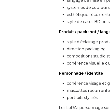
langage de mise en pa
systèmes de couleur
esthétique récurrente
style de cases BD ou 
Produit / packshot / lan
style d’éclairage prod
direction packaging
compositions studio s
cohérence visuelle du
Personnage / identité
cohérence visage et 
mascottes récurrente
portraits stylisés
Les LoRAs personnage sont 