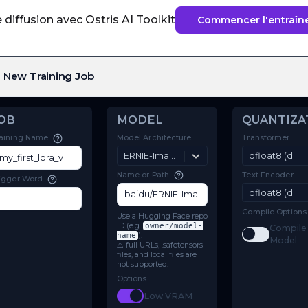
diffusion avec Ostris AI Toolkit
Commencer l'entraî
New Training Job
JOB
MODEL
Model Architecture
Training Name
ERNIE-Image
Name or Path
Trigger Word
Use a Hugging Face repo
ID (e.g.
owner/model-
name
).
⚠️ full URLs, .safetensors