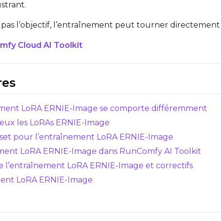
strant.
Target Dataset
Num Repeats
Select...
’est pas l’objectif, l’entraînement peut tourner directem
LoRA Weight
fy Cloud AI Toolkit
res
nement LoRA ERNIE-Image se comporte différemment
Resolutions
mieux les LoRAs ERNIE-Image
Toggle
256
Toggle
1024
256
1024
aset pour l’entraînement LoRA ERNIE-Image
Toggle
512
Toggle
1280
512
1280
înement LoRA ERNIE-Image dans RunComfy AI Toolkit
Toggle
768
Toggle
1536
768
1536
e l’entraînement LoRA ERNIE-Image et correctifs
ement LoRA ERNIE-Image