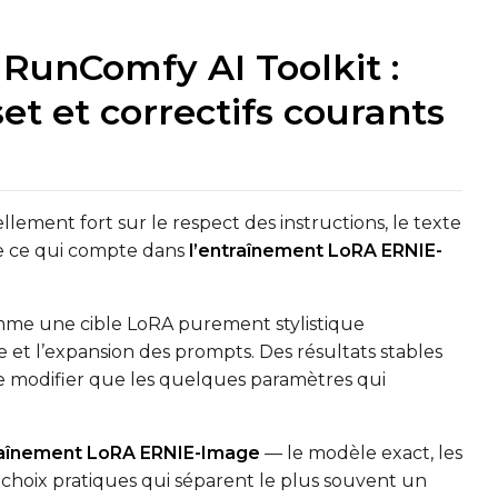
Toggle
C
Gui
unComfy AI Toolkit :
et et correctifs courants
ement fort sur le respect des instructions, le texte
nge ce qui compte dans
l’entraînement LoRA ERNIE-
omme une cible LoRA purement stylistique
e et l’expansion des prompts. Des résultats stables
Upload a 
ne dataset has files in it. Upload one first, then come back
ne modifier que les quelques paramètres qui
raînement LoRA ERNIE-Image
— le modèle exact, les
 choix pratiques qui séparent le plus souvent un