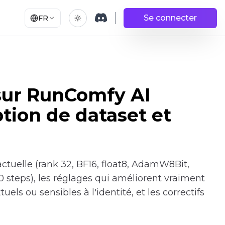
Se connecter
FR
sur RunComfy AI
ption de dataset et
ctuelle (rank 32, BF16, float8, AdamW8Bit,
 steps), les réglages qui améliorent vraiment
els ou sensibles à l'identité, et les correctifs