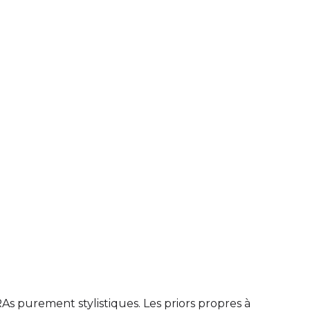
Seed
LoRA Scale
Seed
LoRA Scale
Seed
LoRA Scale
As purement stylistiques. Les priors propres à