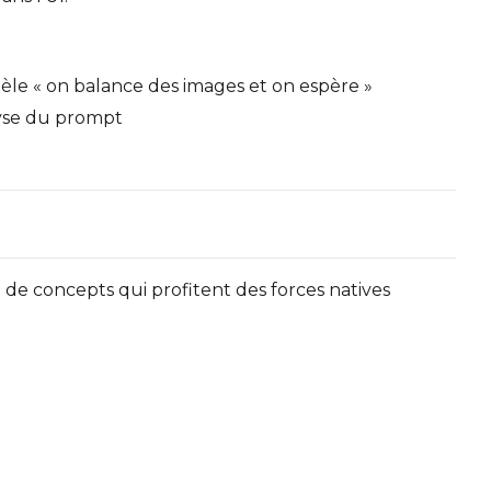
Seed
LoRA Scale
le « on balance des images et on espère »
alyse du prompt
Seed
LoRA Scale
de concepts qui profitent des forces natives
Seed
LoRA Scale