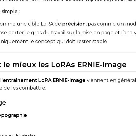
Width
Height
 simple :
 comme une cible LoRA de
précision
, pas comme un modè
ase porter le gros du travail sur la mise en page et l’an
Prompt
uniquement le concept qui doit rester stable
Width
Height
nt le mieux les LoRAs ERNIE-Image
e
l’entraînement LoRA ERNIE-Image
viennent en général 
Prompt
 de les combattre.
ge
Width
Height
typographie
Prompt