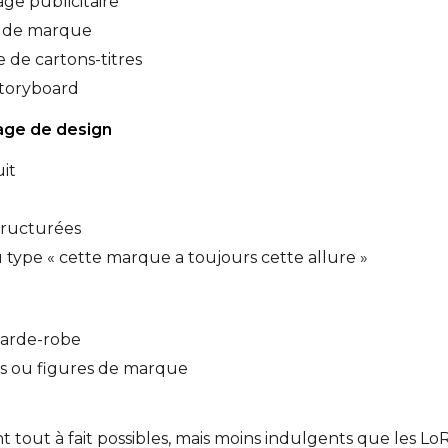
ge publicitaire
s de marque
 de cartons-titres
Width
Height
storyboard
gage de design
Prompt
uit
tructurées
Width
Height
 type « cette marque a toujours cette allure »
Prompt
garde-robe
s ou figures de marque
Width
Height
tout à fait possibles, mais moins indulgents que les LoR