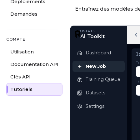
Déploiements
Entraînez des modèles de 
Demandes
COMPTE
OSTRIS
Utilisation
AI Toolkit
Documentation API
Dashboard
Clés API
New Job
Tutoriels
Training Queue
Datasets
Settings