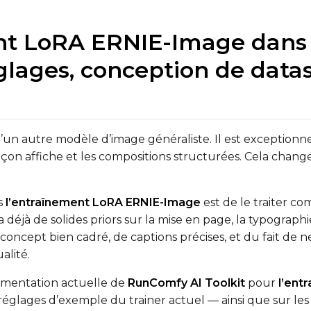
t LoRA ERNIE-Image dans R
glages, conception de datas
VALIDATION
ADVANCED
n autre modèle d’image généraliste. Il est exceptionnell
 façon affiche et les compositions structurées. Cela cha
DATASETS
s
l’entraînement LoRA ERNIE-Image
est de le traiter c
You have no datasets yet
éjà de solides priors sur la mise en page, la typographi
The Target Dataset dropdown below stays empty until at least o
concept bien cadré, de captions précises, et du fait de 
here.
alité.
lémentation actuelle de
RunComfy AI Toolkit
pour
l’ent
Dataset
1
réglages d’exemple du trainer actuel — ainsi que sur les