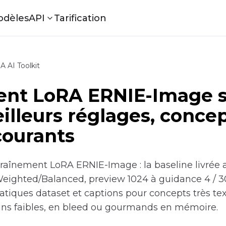
odèles
API
Tarification
 AI Toolkit
ent LoRA ERNIE-Image 
eilleurs réglages, conce
courants
traînement LoRA ERNIE-Image : la baseline livrée a
eighted/Balanced, preview 1024 à guidance 4 / 30
atiques dataset et captions pour concepts très textu
runs faibles, en bleed ou gourmands en mémoire.