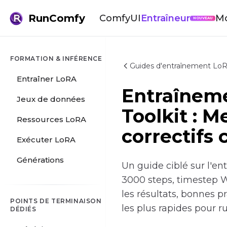
RunComfy
ComfyUI
Entraîneur
M
NOUVEAU
FORMATION & INFÉRENCE
Guides d'entraînement LoRA
Entraîner LoRA
Entraînem
Jeux de données
Toolkit : M
Ressources LoRA
correctifs 
Exécuter LoRA
Générations
Un guide ciblé sur l'en
3000 steps, timestep W
les résultats, bonnes pr
POINTS DE TERMINAISON
les plus rapides pour 
DÉDIÉS