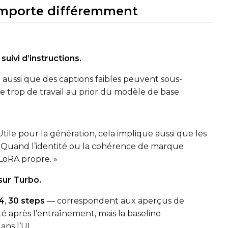
omporte différemment
Seed
Advanced Samplin
Toggle
Skip Fi
Skip First
suivi d’instructions.
Toggle
Walk Seed
Walk Seed
Toggle
Force F
Force Firs
ie aussi que des captions faibles peuvent sous-
trop de travail au prior du modèle de base.
Toggle
Disabl
Disable Sa
ile pour la génération, cela implique aussi que les
s. Quand l’identité ou la cohérence de marque
 LoRA propre. »
sur Turbo.
4
,
30 steps
— correspondent aux aperçus de
é après l’entraînement, mais la baseline
ns l’UI.