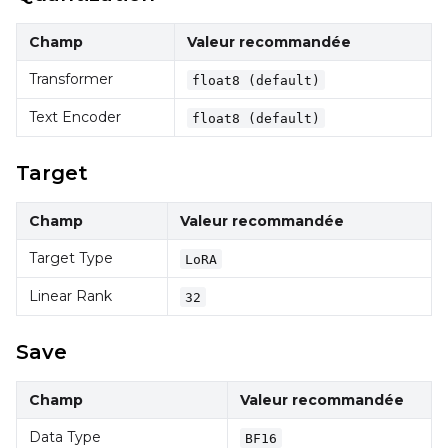
Champ
Valeur recommandée
Transformer
Seed
float8 (default)
Text Encoder
float8 (default)
Toggle
Walk Seed
Walk Seed
Target
Advanced Sampling
Champ
Valeur recommandée
Target Type
Toggle
Skip First Sample
LoRA
Skip First Sample
Toggle
Force First Samp
Linear Rank
Force First Sample
32
Toggle
Disable Sampling
Disable Sampling
Save
Sample Prompts (4)
Champ
Valeur recommandée
Prompt
Data Type
BF16