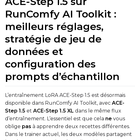
ACE-Step 1.5 sur
Transformer
RunComfy AI Toolkit :
qfloat8 (default)
meilleurs réglages,
Text Encoder
stratégie de jeu de
qfloat8 (default)
Compile Options
données et
Toggle
Compile Model
Compile Model
configuration des
prompts d’échantillon
TARGET
Target Type
L’entraînement LoRA ACE-Step 1.5 est désormais
LoRA
disponible dans RunComfy AI Toolkit, avec
ACE-
Linear Rank
Step 1.5
et
ACE-Step 1.5 XL
dans le même flux
d’entraînement. L’essentiel est que cela
ne
vous
oblige
pas
à apprendre deux recettes différentes.
Dans le trainer actuel, les deux modèles partagent