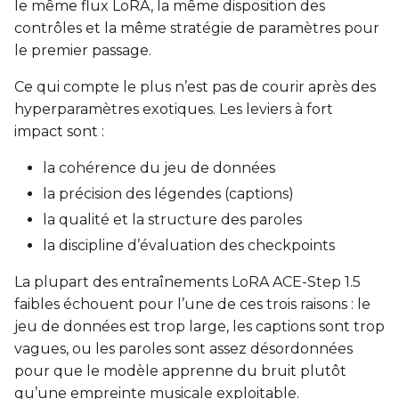
SAVE
le même flux LoRA, la même disposition des
contrôles et la même stratégie de paramètres pour
Data Type
le premier passage.
BF16
Save Every
Ce qui compte le plus n’est pas de courir après des
hyperparamètres exotiques. Les leviers à fort
impact sont :
Max Step Saves to Keep
la cohérence du jeu de données
la précision des légendes (captions)
la qualité et la structure des paroles
la discipline d’évaluation des checkpoints
TRAINING
La plupart des entraînements LoRA ACE-Step 1.5
Batch Size
faibles échouent pour l’une de ces trois raisons : le
jeu de données est trop large, les captions sont trop
Gradient Accumulation
vagues, ou les paroles sont assez désordonnées
pour que le modèle apprenne du bruit plutôt
qu’une empreinte musicale exploitable.