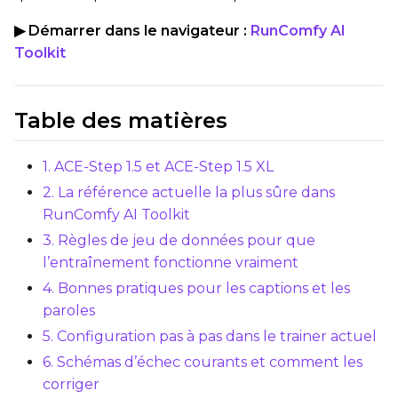
Steps
▶ Démarrer dans le navigateur :
RunComfy AI
Toolkit
Optimizer
Table des matières
AdamW8Bit
Learning Rate
1. ACE-Step 1.5 et ACE-Step 1.5 XL
2. La référence actuelle la plus sûre dans
RunComfy AI Toolkit
Weight Decay
3. Règles de jeu de données pour que
l’entraînement fonctionne vraiment
4. Bonnes pratiques pour les captions et les
Timestep Type
paroles
Linear
5. Configuration pas à pas dans le trainer actuel
Timestep Bias
6. Schémas d’échec courants et comment les
corriger
Balanced