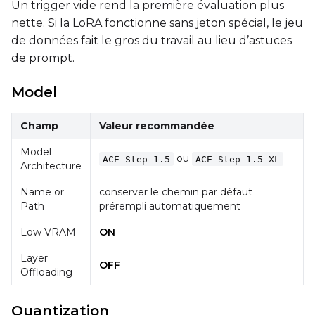
Un trigger vide rend la première évaluation plus
Toggle
Is Regularizati
nette. Si la LoRA fonctionne sans jeton spécial, le jeu
Is Regularization
de données fait le gros du travail au lieu d’astuces
de prompt.
Model
Champ
Valeur recommandée
SAMPLE
Model
Sample Every
ou
ACE-Step 1.5
ACE-Step 1.5 XL
Architecture
Name or
conserver le chemin par défaut
Path
prérempli automatiquement
Sampler
FlowMatch
Low VRAM
ON
Guidance Scale
Layer
OFF
Offloading
Sample Steps
Quantization