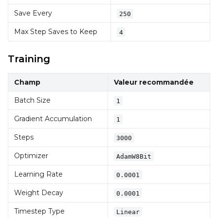
Save Every
250
Width
Max Step Saves to Keep
4
Height
Training
Champ
Valeur recommandée
Seed
Batch Size
1
Gradient Accumulation
1
LoRA Scale
Steps
3000
Optimizer
AdamW8Bit
Learning Rate
0.0001
Prompt
Weight Decay
0.0001
Timestep Type
Linear
Width