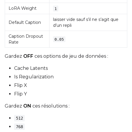
LoRA Weight
1
Height
laisser vide sauf s’il ne s’agit que
Default Caption
d’un repli
Caption Dropout
Seed
0.05
Rate
Gardez
OFF
ces options de jeu de données :
LoRA Scale
Cache Latents
Is Regularization
Flip X
Prompt
Flip Y
Gardez
ON
ces résolutions :
Width
512
768