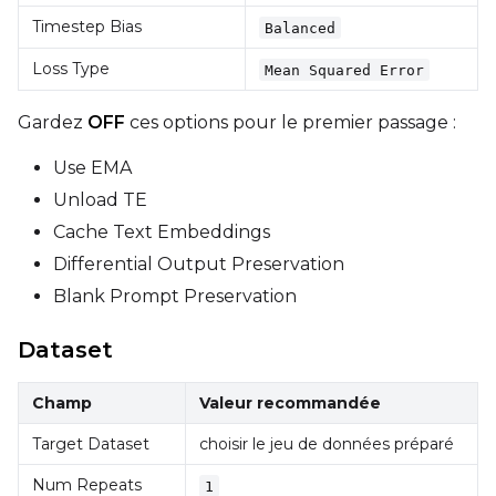
Timestep Bias
Balanced
Loss Type
Mean Squared Error
Height
Gardez
OFF
ces options pour le premier passage :
Use EMA
Seed
Unload TE
Cache Text Embeddings
Differential Output Preservation
LoRA Scale
Blank Prompt Preservation
Dataset
Prompt
Champ
Valeur recommandée
Target Dataset
choisir le jeu de données préparé
Width
Num Repeats
1