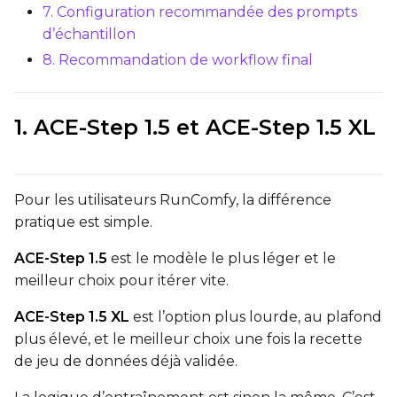
7. Configuration recommandée des prompts
Loss Type
d’échantillon
Mean Squared Error
8. Recommandation de workflow final
EMA (Exponential Moving Avera
Toggle
Use EMA
1. ACE-Step 1.5 et ACE-Step 1.5 XL
Use EMA
Text Encoder Optimizations
Toggle
Unload TE
Unload TE
Pour les utilisateurs RunComfy, la différence
Toggle
Cache Text Embe
Cache Text Embeddin
pratique est simple.
Regularization
ACE-Step 1.5
est le modèle le plus léger et le
Toggle
Differential Outp
meilleur choix pour itérer vite.
Differential Output P
Toggle
Blank Prompt Pr
Blank Prompt Preserv
ACE-Step 1.5 XL
est l’option plus lourde, au plafond
Other
plus élevé, et le meilleur choix une fois la recette
de jeu de données déjà validée.
Toggle
Contrastive Guid
Contrastive Guidance 