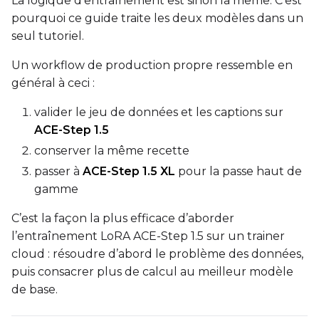
La logique d’entraînement est sinon la même. C’est
pourquoi ce guide traite les deux modèles dans un
VALIDATION
seul tutoriel.
Un workflow de production propre ressemble en
général à ceci :
ADVANCED
valider le jeu de données et les captions sur
ACE-Step 1.5
DATASETS
conserver la même recette
passer à
ACE-Step 1.5 XL
pour la passe haut de
You have no dataset
gamme
The Target Dataset dropdow
come back here.
C’est la façon la plus efficace d’aborder
Upload a dataset
l’entraînement LoRA ACE-Step 1.5 sur un trainer
cloud : résoudre d’abord le problème des données,
puis consacrer plus de calcul au meilleur modèle
Dataset
1
de base.