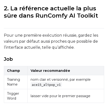
Target Dataset
2. La référence actuelle la plus
Select...
sûre dans RunComfy AI Toolkit
LoRA Weight
Pour une première exécution réussie, gardez les
Num Repeats
valeurs par défaut aussi proches que possible de
l’interface actuelle, telle qu’affichée.
Job
Default Caption
Champ
Valeur recommandée
Training
nom clair et versionné, par exemple
Caption Dropout Rate
Name
ace15_altpop_v1
Trigger
laisser vide pour le premier passage
Word
Settings
Toggle
Cache Latents
Cache Latents