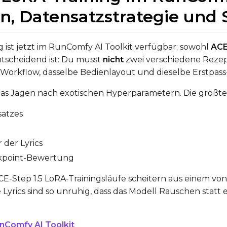
VALIDATION
en, Datensatzstrategie un
g ist jetzt im RunComfy AI Toolkit verfügbar; sowohl
ACE
ADVANCED
ntscheidend ist: Du musst
nicht
zwei verschiedene Rezept
orkflow, dasselbe Bedienlayout und dieselbe Erstpass
DATASETS
das Jagen nach exotischen Hyperparametern. Die größte
satzes
You have no datasets yet
The Target Dataset dropdown below stays empty until at least o
here.
 der Lyrics
eckpoint-Bewertung
Dataset
1
-Step 1.5 LoRA-Trainingsläufe scheitern aus einem von d
e Lyrics sind so unruhig, dass das Modell Rauschen stat
Target Dataset
Num Repeats
Select...
nComfy AI Toolkit