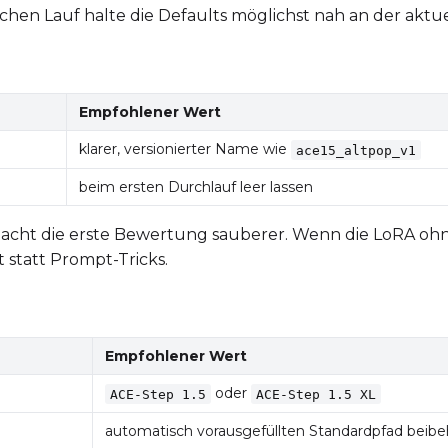
Prompt
ichen Lauf halte die Defaults möglichst nah an der aktu
Width
Height
Empfohlener Wert
klarer, versionierter Name wie
ace15_altpop_v1
Prompt
beim ersten Durchlauf leer lassen
acht die erste Bewertung sauberer. Wenn die LoRA ohne 
Width
Height
 statt Prompt-Tricks.
Empfohlener Wert
oder
ACE-Step 1.5
ACE-Step 1.5 XL
automatisch vorausgefüllten Standardpfad beibe