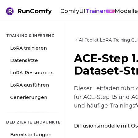
RunComfy
ComfyUI
Trainer
Modelle
NEU
TRAINING & INFERENZ
AI Toolkit LoRA-Training Gu
LoRA trainieren
ACE-Step 1
Datensätze
Dataset-St
LoRA-Ressourcen
LoRA ausführen
Dieser Leitfaden führt
für ACE-Step 1.5 und AC
Generierungen
und häufige Trainingsf
DEDIZIERTE ENDPUNKTE
Diffusionsmodelle mit Ostr
Bereitstellungen