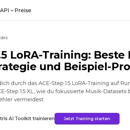
API
Preise
ides
.5 LoRA-Training: Beste 
rategie und Beispiel-P
 dich durch das ACE-Step 1.5 LoRA-Training auf Run
E-Step 1.5 XL, wie du fokussierte Musik-Datasets b
ehler vermeidest.
is AI Toolkit trainieren
Jetzt Training starten