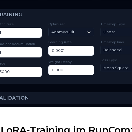
Toggle
Low VRAM
Low VRAM
Layer
Toggle
Layer Offloading
Offloading
TRAINING
Batch Size
Optimizer
Ti
AdamW8Bit
L
Learning Rate
Ti
Gradient Accumulation
Lo
Weight Decay
Steps
 LoRA-Training im RunComfy