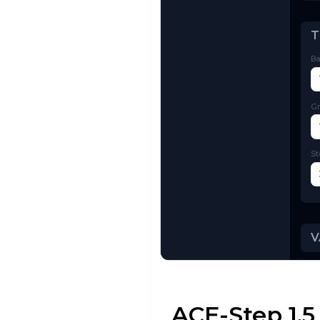
Try AI Toolkit
ACE-Step 1.5