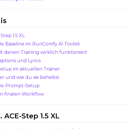
LoRA Weight
is
-Step 1.5 XL
lle Baseline im RunComfy AI Toolkit
t denen Training wirklich funktioniert
SAMPLE
Captions und Lyrics
-Setup im aktuellen Trainer
Sample Every
Seed
der und wie du sie behebst
le-Prompt-Setup
Sampler
Toggle
Walk Seed
Walk Seed
n finalen Workflow
FlowMatch
Guidance Scale
s. ACE-Step 1.5 XL