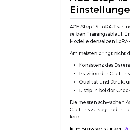
Einstellung
ACE-Step 1.5 LoRA-Trainin
selben Trainingsablauf. E
Modelle denselben LoRA-W
Am meisten bringt nicht 
Konsistenz des Daten
Präzision der Captions
Qualität und Struktur
Disziplin bei der Ch
Die meisten schwachen ACE
Captions zu vage, oder di
lernt.
▶ Im Browser starten:
Ru