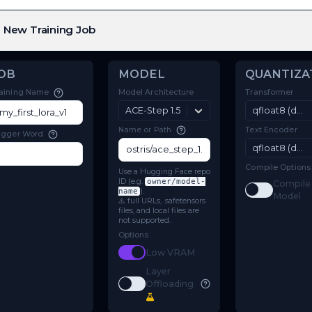
New Training Job
JOB
MODEL
Model Architecture
Training Name
ACE-Step 1.5
Name or Path
Trigger Word
Use a Hugging Face repo
ID (e.g.
owner/model-
name
).
⚠️ full URLs, .safetensors
files, and local files are
not supported.
Options