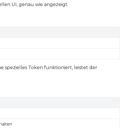
ellen UI, genau wie angezeigt.
Seed
LoRA Scale
spezielles Token funktioniert, leistet der
Seed
LoRA Scale
Add Prompt
halten