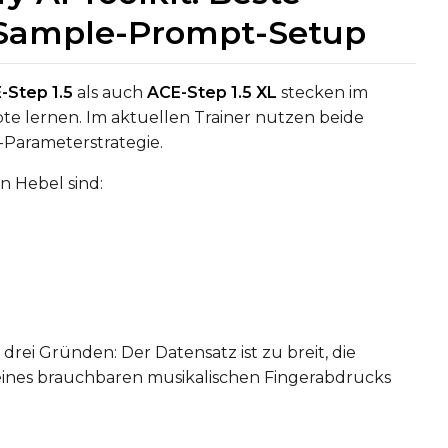
d Sample-Prompt-Setup
-Step 1.5
als auch
ACE-Step 1.5 XL
stecken im
e lernen. Im aktuellen Trainer nutzen beide
-Parameterstrategie.
n Hebel sind:
Upload a 
ne dataset has files in it. Upload one first, then come back
rei Gründen: Der Datensatz ist zu breit, die
t eines brauchbaren musikalischen Fingerabdrucks
Default Caption
Settings
Toggle
Cache La
Cache Laten