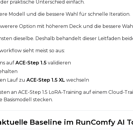
der praktische Unterschied einfach.
Sample Steps
tere Modell und die bessere Wahl für schnelle Iteration.
chwerere Option mit höherem Deck und die bessere Wahl, 
Sample Prompts (4)
Prompt
onsten dieselbe. Deshalb behandelt dieser Leitfaden beid
orkflow sieht meist so aus:
Width
Height
ns auf
ACE-Step 1.5
validieren
ehalten
ren Lauf zu
ACE-Step 1.5 XL
wechseln
Prompt
sten an ACE-Step 1.5 LoRA-Training auf einem Cloud-Tr
 Basismodell stecken.
Width
Height
 aktuelle Baseline im RunComfy AI T