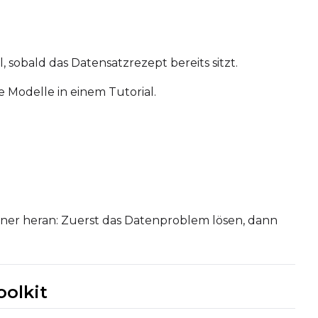
sobald das Datensatzrezept bereits sitzt.
e Modelle in einem Tutorial.
Seed
LoRA Scale
ainer heran: Zuerst das Datenproblem lösen, dann
Seed
LoRA Scale
oolkit