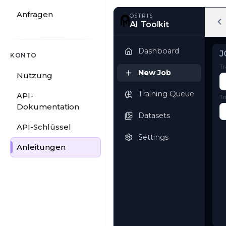
Anfragen
OSTRIS
AI Toolkit
KONTO
Nutzung
Dashboard
API-
New Job
Dokumentation
API-Schlüssel
Training Queue
Anleitungen
Datasets
Settings